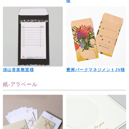
様
須山音楽教室様
豊洲パークマネジメントJV様
紙-アラベール