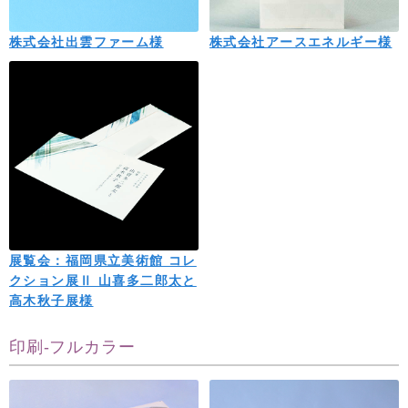
株式会社出雲ファーム様
株式会社アースエネルギー様
展覧会：福岡県立美術館 コレ
クション展Ⅱ 山喜多二郎太と
高木秋子展様
印刷-フルカラー