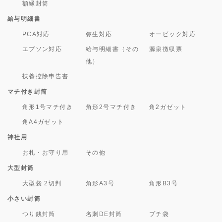
額縁封筒
給与明細書
PCA対応
弥生対応
オービック対応
エプソン対応
給与明細書（その
源泉徴収票
他）
扶養控除申告書
マチ付き封筒
角形1号マチ付き
角形2号マチ付き
角2ガゼット
角A4ガゼット
神社用
お札・お守り用
その他
大型封筒
大型袋 2切判
角形A3号
角形B3号
小さい封筒
つり銭封筒
名刺DE封筒
プチ袋