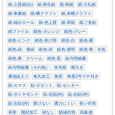
紙-上質紙(白)
紙-再生紙
紙-和紙
紙-大礼紙
紙-奉書紙
紙-晒クラフト
紙-未晒クラフト
紙-純白ロール
紙-色上質
紙-里紙
紙ご支給
紙ファイル
紙色-オレンジ
紙色-グレー
紙色-ピンク
紙色-焦げ茶
紙色-白
紙色-紫
紙色-緑、黄緑
紙色-赤
紙色-透明
紙色-青、水色
紙色-黄、クリーム
紙色-黒
給与明細書
給与明細書（その他）
蛍光紙
蝋引き
裏地紋入り
角丸加工
角形
角形2号マチ付き
貼-カマス
貼-ガゼット
貼-センター
貼-ダイヤモンド
貼-右貼(内)
貼-右貼(外)
貼-左貼(内)
透けない
透けにくい
長い封筒
長形
開封加工
頭なし
額縁封筒
高級感