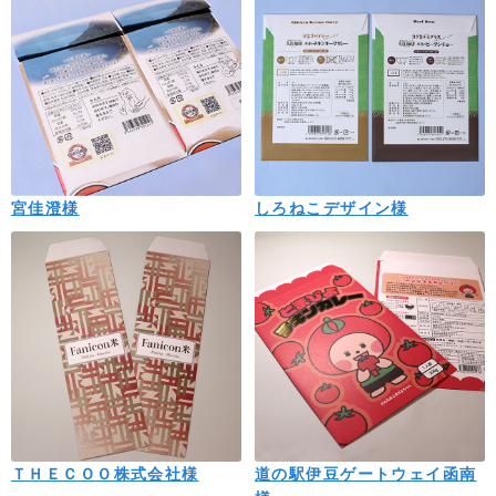
宮佳澄様
しろねこデザイン様
ＴＨＥＣＯＯ株式会社様
道の駅伊豆ゲートウェイ函南