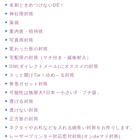
名刺ときめつけないDE！
神社用封筒
薬袋
案内状・招待状
写真用封筒
変わった形の封筒
宅配用の封筒（マチ付き・緩衝材入）
DM(ダイレクトメール)にオススメの封筒
スッと開けTie！ゆめ～る封筒
角形ガゼット封筒
可能性は無限大‼日本一小さい⁉「プチ袋」
透ける封筒
透けない封筒
正方形の封筒
ネクタイやお札などを入れる細長い封筒をお作りします。
レーザープリンター対応窓付封筒(オンdeマド封筒)