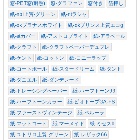
窓-PET窓(耐熱)
窓-グラファン
窓付き
箔押し
紙-npi上質-グリーン
紙-ntラシャ
紙-okプラナスホワイト
紙-okプリンス上質エコg
紙-stカバー
紙-アストロブライト
紙-アラベール
紙-クラフト
紙-クラフトペーパーデュプレ
紙-ケント
紙-コットン
紙-コニーラップ
紙-コートボール
紙-スタードリーム
紙-タント
紙-ダニエル
紙-ダンデレード
紙-トレーシングペーパー
紙-ハーフトーン99
紙-ハーフトーンカラー
紙-ビオトープGA-FS
紙-ファーストヴィンテージ
紙-ペルーラ
紙-マットコート
紙-マーメイド
紙-ミセスb
紙-ユトリロ上質-グリーン
紙-レザック66