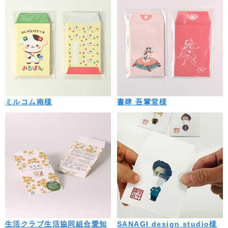
ミルコム南様
書肆 吾輩堂様
生活クラブ生活協同組合愛知
SANAGI design studio様