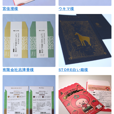
宮佳澄様
ウキマ様
有限会社志津香様
STORE白い箱様