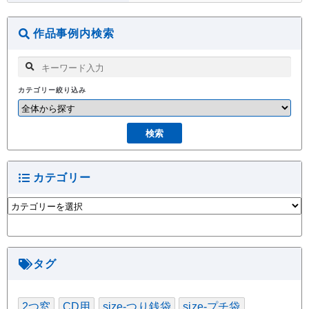
作品事例内検索
カテゴリー絞り込み
カテゴリー
カ
テ
ゴ
リ
ー
タグ
2つ窓
CD用
size-つり銭袋
size-プチ袋