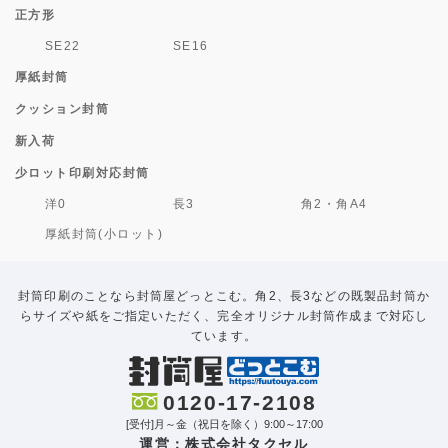
正方形
SE22
SE16
厚紙封筒
クッション封筒
新入荷
少ロット印刷対応封筒
洋0
長3
角2・角A4
厚紙封筒(小ロット)
封筒印刷のことなら封筒屋どっとこむ。角2、長3などの既製品封筒か
らサイズや紙をご指定いただく、完全オリジナル封筒作成まで対応し
ています。
0120-17-2108
[受付]月～金（祝日を除く）9:00～17:00
運営：株式会社タクセル