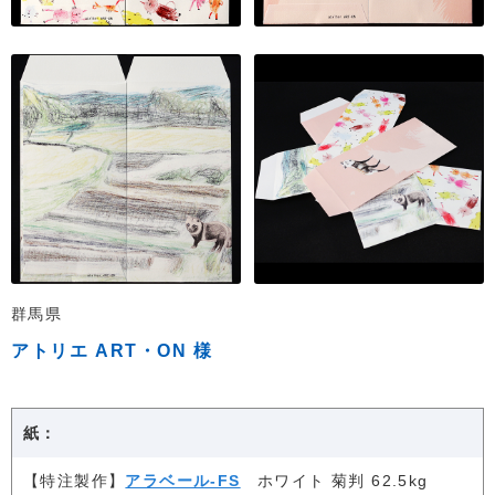
群馬県
アトリエ ART・ON 様
紙：
【特注製作】
アラベール-FS
ホワイト 菊判 62.5kg