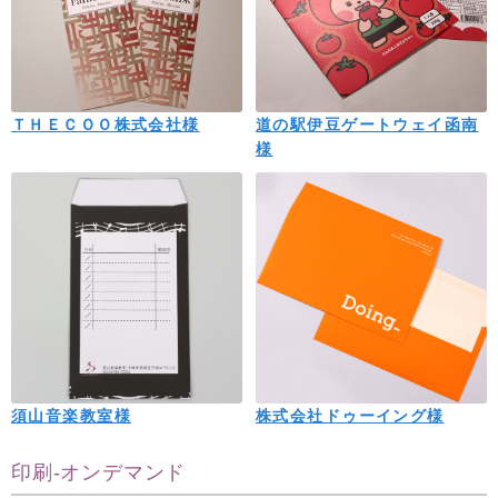
ＴＨＥＣＯＯ株式会社様
道の駅伊豆ゲートウェイ函南
様
須山音楽教室様
株式会社ドゥーイング様
印刷-オンデマンド