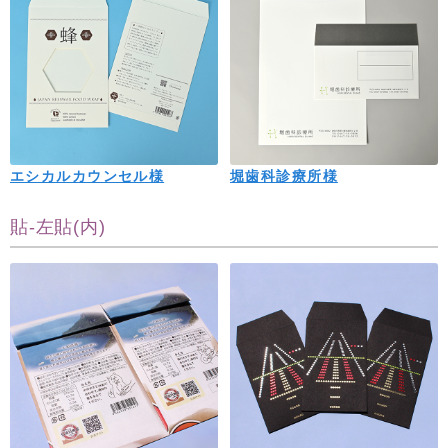
エシカルカウンセル様
堀歯科診療所様
貼-左貼(内)