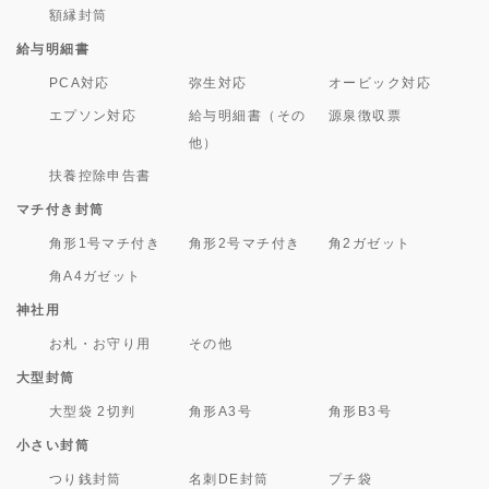
額縁封筒
給与明細書
PCA対応
弥生対応
オービック対応
エプソン対応
給与明細書（その
源泉徴収票
他）
扶養控除申告書
マチ付き封筒
角形1号マチ付き
角形2号マチ付き
角2ガゼット
角A4ガゼット
神社用
お札・お守り用
その他
大型封筒
大型袋 2切判
角形A3号
角形B3号
小さい封筒
つり銭封筒
名刺DE封筒
プチ袋