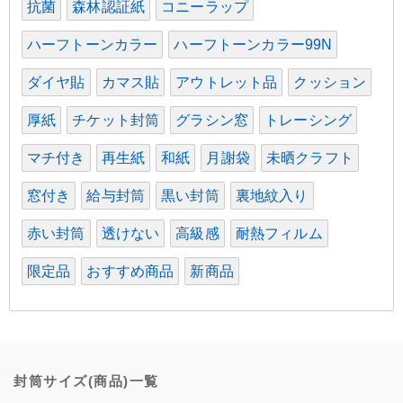
抗菌
森林認証紙
コニーラップ
ハーフトーンカラー
ハーフトーンカラー99N
ダイヤ貼
カマス貼
アウトレット品
クッション
厚紙
チケット封筒
グラシン窓
トレーシング
マチ付き
再生紙
和紙
月謝袋
未晒クラフト
窓付き
給与封筒
黒い封筒
裏地紋入り
赤い封筒
透けない
高級感
耐熱フィルム
限定品
おすすめ商品
新商品
封筒サイズ(商品)一覧