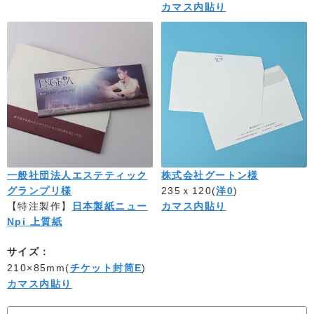
カマス内貼り
一般社団法人エステティック
株式会社グートン様
グランプリ様
235ｘ120(
洋0
)
【特注製作】
日本製紙ニュー
カマス内貼り
Npi 上質紙
サイズ：
210×85mm(
チケット封筒E
)
カマス内貼り