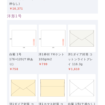
枠なし)
￥16,371
洋形1号
白菊 1号
洋1枠付 YKケント
洋1ダイア封筒 コ
176×120(〒枠あ
100g/m2
ットンライトグレ
り)
￥799
イ 116.3g
￥758
￥1,610
洋1ダイア封筒 コ
洋1カマス封筒 コ
白菊 1号(〒枠なし)