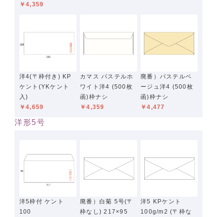
￥4,359
洋4(〒枠付き) KP
カマス パステルホ
廃番）パステルベ
ケント(YKケント
ワイト洋4 (500枚
ージュ洋4 (500枚
入)
函)枠ナシ
函)枠ナシ
￥4,659
￥4,359
￥4,477
洋形5号
洋5枠付 ケント
廃番）白菊 5号(〒
洋5 KPケント
100
枠なし) 217×95
100g/m2 (〒枠な