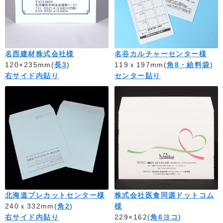
名西建材株式会社様
名谷カルチャーセンター様
120×235mm(
長3
)
119ｘ197mm(
角8・給料袋
)
右サイド内貼り
センター貼り
北海道プレカットセンター様
株式会社医食同源ドットコム
240ｘ332mm(
角2
)
様
右サイド内貼り
229×162(
角6ヨコ
)