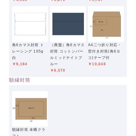
角6カマス封筒 ト
（廃盤）角6カマス
A4二つ折り対応・
レーシング 105g
封筒 コットンパー
窓付き封筒(角6ヨ
白
ルミッドナイトブ
コ)テープ付
￥9,184
ルー
￥10,648
￥6,570
額縁封筒
額縁封筒 未晒クラ