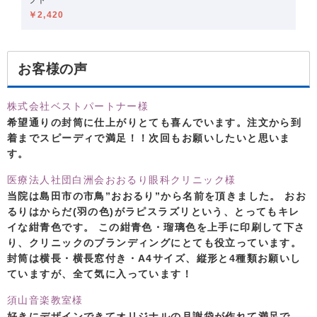
フト
￥2,420
お客様の声
株式会社ベストパートナー様
希望通りの封筒に仕上がりとても喜んでいます。注文から到
着までスピーディで満足！！次回もお願いしたいと思いま
す。
医療法人社団白洲会おおるり眼科クリニック様
当院は島田市の市鳥”おおるり”から名前を頂きました。 おお
るりはからだ(羽の色)がラピスラズリという、とってもキレ
イな紺青色です。 この紺青色・瑠璃色を上手に印刷して下さ
り、クリニックのブランディングにとても役立っています。
封筒は横長・横長窓付き・A4サイズ、縦形と4種類お願いし
ていますが、全て気に入っています！
須山音楽教室様
好きにデザインできてオリジナルの月謝袋が作れて満足で