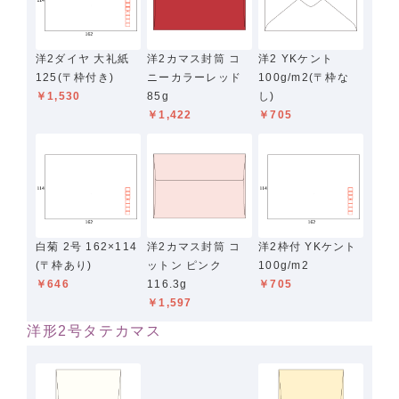
洋2ダイヤ 大礼紙
洋2カマス封筒 コ
洋2 YKケント
125(〒枠付き)
ニーカラーレッド
100g/m2(〒枠な
￥1,530
85g
し)
￥1,422
￥705
白菊 2号 162×114
洋2カマス封筒 コ
洋2枠付 YKケント
(〒枠あり)
ットン ピンク
100g/m2
￥646
116.3g
￥705
￥1,597
洋形2号タテカマス