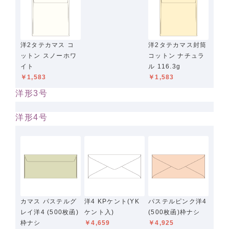
洋2タテカマス コ
洋2タテカマス封筒
ットン スノーホワ
コットン ナチュラ
イト
ル 116.3g
￥1,583
￥1,583
洋形3号
洋形4号
カマス パステルグ
洋4 KPケント(YK
パステルピンク洋4
レイ洋4 (500枚函)
ケント入)
(500枚函)枠ナシ
枠ナシ
￥4,659
￥4,925