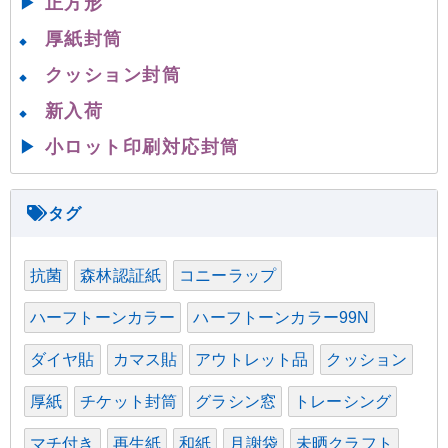
▶
正方形
厚紙封筒
◆
クッション封筒
◆
新入荷
◆
▶
小ロット印刷対応封筒
抗菌
森林認証紙
コニーラップ
ハーフトーンカラー
ハーフトーンカラー99N
ダイヤ貼
カマス貼
アウトレット品
クッション
厚紙
チケット封筒
グラシン窓
トレーシング
マチ付き
再生紙
和紙
月謝袋
未晒クラフト