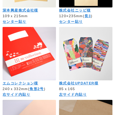
深本興産株式会社様
株式会社ニッピ様
109ｘ215mm
120×235mm(
長3
)
センター貼り
センター貼り
エムコレクション様
株式会社UPDATER様
240ｘ332mm(
角形2号
)
85ｘ165
右サイド内貼り
左サイド内貼り