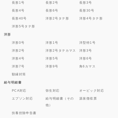
長形1号
長形2号
長形3号
長形4号
長形6号
長形30号
長形40号
洋形2号タテ形
洋形4号タテ形
洋形5号タテ形
洋形
洋形0号
洋形1号
洋型特1号
洋形2号
洋形2号タテカマス
洋形3号
洋形4号
洋形5号
洋形6号
洋形7号
洋形9号
角6カマス
額縁封筒
給与明細書
PCA対応
弥生対応
オービック対応
エプソン対応
給与明細書（その
源泉徴収票
他）
扶養控除申告書