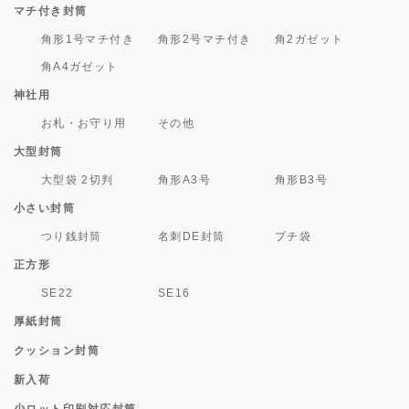
マチ付き封筒
角形1号マチ付き
角形2号マチ付き
角2ガゼット
角A4ガゼット
神社用
お札・お守り用
その他
大型封筒
大型袋 2切判
角形A3号
角形B3号
小さい封筒
つり銭封筒
名刺DE封筒
プチ袋
正方形
SE22
SE16
厚紙封筒
クッション封筒
新入荷