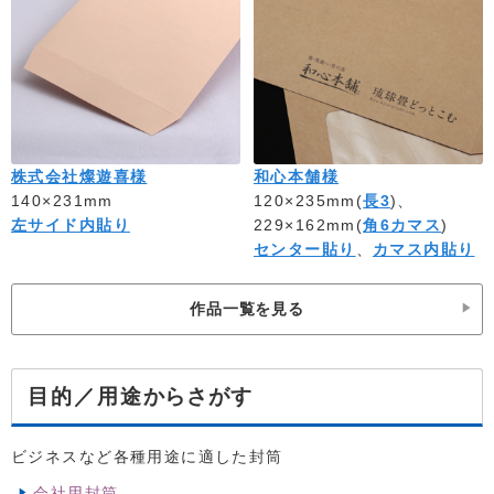
株式会社燦遊喜様
和心本舗様
140×231mm
120×235mm(
長3
)、
左サイド内貼り
229×162mm(
角6カマス
)
センター貼り
、
カマス内貼り
作品一覧を見る
からさがす
目的／用途
ビジネスなど各種用途に適した封筒
会社用封筒