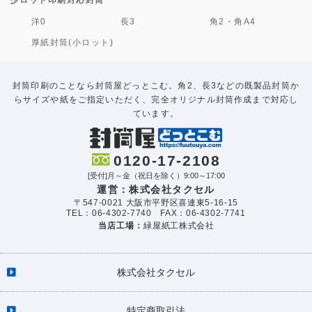
少ロット印刷対応封筒
洋0
長3
角2・角A4
厚紙封筒(小ロット)
封筒印刷のことなら封筒屋どっとこむ。角2、長3などの既製品封筒か
らサイズや紙をご指定いただく、完全オリジナル封筒作成まで対応し
ています。
0120-17-2108
[受付]月～金（祝日を除く）9:00～17:00
運営：株式会社タクセル
〒547-0021 大阪市平野区喜連東5-16-15
TEL：06-4302-7740 FAX：06-4302-7741
当店工場：
緑屋紙工株式会社
株式会社タクセル
特定商取引法