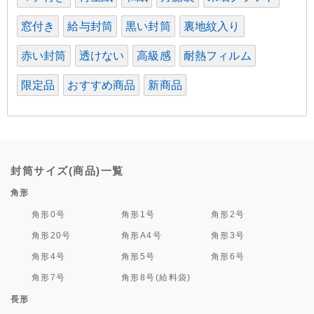
窓付き
給与封筒
黒い封筒
裏地紋入り
赤い封筒
透けない
高級感
耐熱フィルム
限定品
おすすめ商品
新商品
封筒サイズ(商品)一覧
角形
角形0号
角形1号
角形2号
角形20号
角形A4号
角形3号
角形4号
角形5号
角形6号
角形7号
角形8号(給料袋)
長形