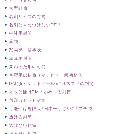
大型封筒
名刺サイズの封筒
名刺ときめつけないDE！
神社用封筒
薬袋
案内状・招待状
写真用封筒
変わった形の封筒
宅配用の封筒（マチ付き・緩衝材入）
DM(ダイレクトメール)にオススメの封筒
スッと開けTie！ゆめ～る封筒
角形ガゼット封筒
可能性は無限大‼日本一小さい⁉「プチ袋」
透ける封筒
透けない封筒
正方形の封筒