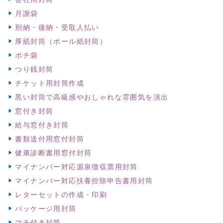
月謝袋
別納・後納・受取人払い
厚紙封筒（ボール紙封筒）
ポチ袋
つり銭封筒
チケット用封筒作成
黒い封筒で高級感やおしゃれな雰囲気を演出
窓付き封筒
給与窓付き封筒
書類送付用窓付封筒
健康診断書用窓付封筒
マイナンバー対応源泉徴収票用封筒
マイナンバー対応扶養控除申告書用封筒
レターセットの作成・印刷
パッケージ用封筒
マチ付き封筒