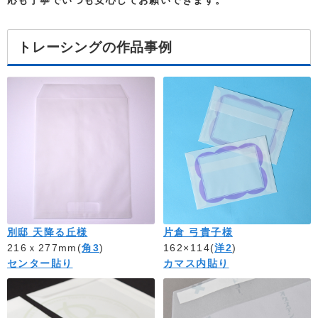
応も丁寧でいつも安心してお願いできます。
トレーシングの作品事例
別邸 天降る丘様
片倉 弓貴子様
216ｘ277mm(
角3
)
162×114(
洋2
)
センター貼り
カマス内貼り