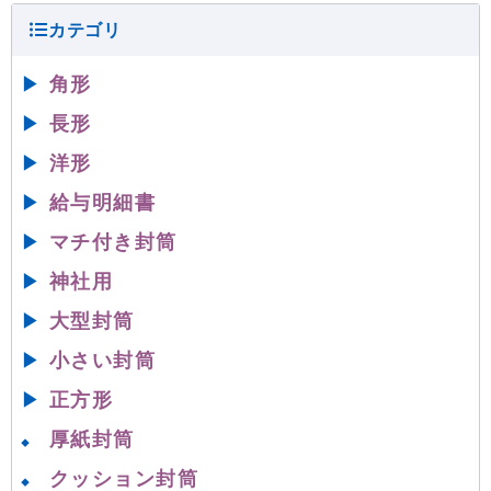
▶
角形
▶
長形
▶
洋形
▶
給与明細書
▶
マチ付き封筒
▶
神社用
▶
大型封筒
▶
小さい封筒
▶
正方形
厚紙封筒
◆
クッション封筒
◆