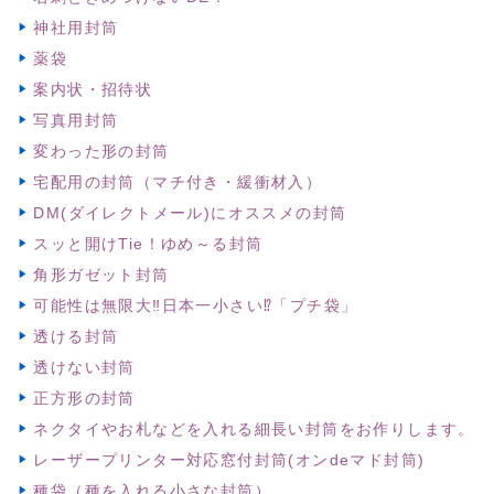
神社用封筒
薬袋
案内状・招待状
写真用封筒
変わった形の封筒
宅配用の封筒（マチ付き・緩衝材入）
DM(ダイレクトメール)にオススメの封筒
スッと開けTie！ゆめ～る封筒
角形ガゼット封筒
可能性は無限大‼日本一小さい⁉「プチ袋」
透ける封筒
透けない封筒
正方形の封筒
ネクタイやお札などを入れる細長い封筒をお作りします。
レーザープリンター対応窓付封筒(オンdeマド封筒)
種袋（種を入れる小さな封筒）