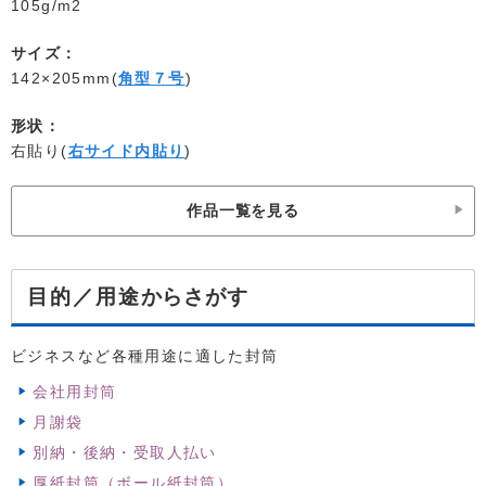
105g/m2
サイズ：
142×205mm(
角型７号
)
形状：
右貼り(
右サイド内貼り
)
作品一覧を見る
からさがす
目的／用途
ビジネスなど各種用途に適した封筒
会社用封筒
月謝袋
別納・後納・受取人払い
厚紙封筒（ボール紙封筒）