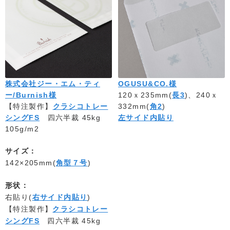
株式会社ジー・エム・ティ
OGUSU&CO.様
ー/Burnish様
120ｘ235mm(
長3
)、240ｘ
【特注製作】
クラシコトレー
332mm(
角2
)
シングFS
四六半裁 45kg
左サイド内貼り
105g/m2
サイズ：
142×205mm(
角型７号
)
形状：
右貼り(
右サイド内貼り
)
【特注製作】
クラシコトレー
シングFS
四六半裁 45kg