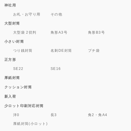
神社用
お札・お守り用
その他
大型封筒
大型袋 2切判
角形A3号
角形B3号
小さい封筒
つり銭封筒
名刺DE封筒
プチ袋
正方形
SE22
SE16
厚紙封筒
クッション封筒
新入荷
少ロット印刷対応封筒
洋0
長3
角2・角A4
厚紙封筒(小ロット)