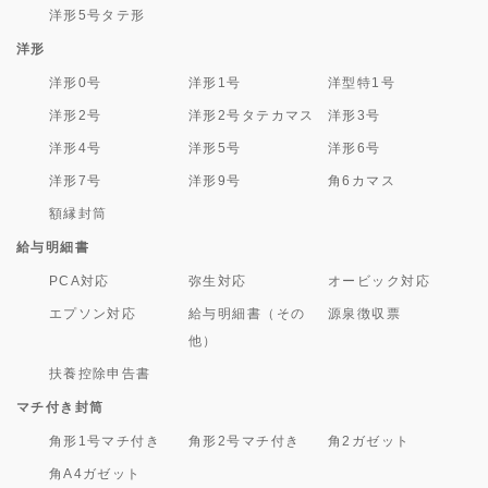
洋形5号タテ形
洋形
洋形0号
洋形1号
洋型特1号
洋形2号
洋形2号タテカマス
洋形3号
洋形4号
洋形5号
洋形6号
洋形7号
洋形9号
角6カマス
額縁封筒
給与明細書
PCA対応
弥生対応
オービック対応
エプソン対応
給与明細書（その
源泉徴収票
他）
扶養控除申告書
マチ付き封筒
角形1号マチ付き
角形2号マチ付き
角2ガゼット
角A4ガゼット