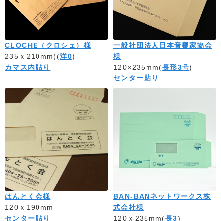
CLOCHE（クロシェ）様
一般社団法人日本音響家協会
235ｘ210mm((
洋0
)
様
カマス内貼り
120×235mm(
長形3号
)
センター貼り
はんとく会様
BAN-BANネットワークス株
120ｘ190mm
式会社様
センター貼り
120ｘ235mm(
長3
)