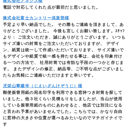
株式会社アネシス様
電話で対応してくれた点が親切だと思いました。
株式会社富士カントリー倶楽部様
予定より早い納品でした。 その際もご連絡を頂きまして、あ
りがとうございました。 今後も宜しくお願い致します。ｽﾀｯﾌ
より： ご注文いただき、誠にありがとうございます。 いつも
サイズ違いの封筒をご注文いただいておりますが、 デザイ
ン、紙質は統一して作成いただいております。 サイズ違いで
もデザインや紙質で統一感を持たせる事は、会社を印象付け
る一つの方法で、 社用封筒では有効な手段の一つかと存じま
す。 またデザインの修正、納品等、ご不明な点がございまし
たらお気軽にご連絡いただけますと幸いです。
児栄山華蔵寺（じえいざんけぞうじ）様
郵便振替用紙の宛名印字を利用できる窓枠つき封筒を探して
いました。他３社くらい見積もりをしましたが、当山が使用
している振替用紙のものにあわせると、他店では別注になる
と言われ予算があいませんでした。こちらでは、かなり自由
に窓枠の大きさや位置が選べるみたいなのでマチガイナイで
す