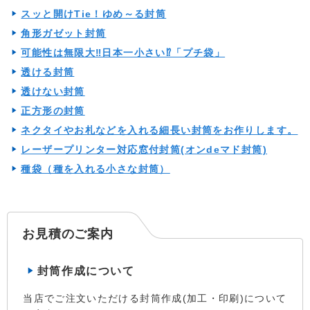
スッと開けTie！ゆめ～る封筒
角形ガゼット封筒
可能性は無限大‼日本一小さい⁉「プチ袋」
透ける封筒
透けない封筒
正方形の封筒
ネクタイやお札などを入れる細長い封筒をお作りします。
レーザープリンター対応窓付封筒(オンdeマド封筒)
種袋（種を入れる小さな封筒）
お見積のご案内
封筒作成について
当店でご注文いただける封筒作成(加工・印刷)について