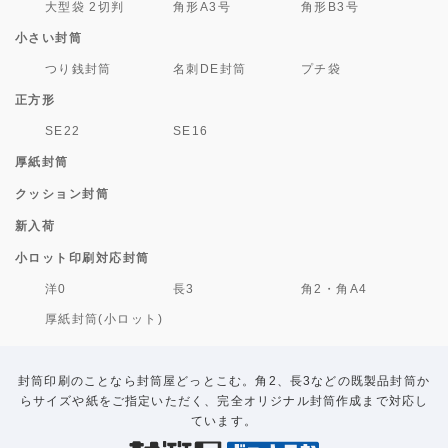
大型袋 2切判
角形A3号
角形B3号
小さい封筒
つり銭封筒
名刺DE封筒
プチ袋
正方形
SE22
SE16
厚紙封筒
クッション封筒
新入荷
小ロット印刷対応封筒
洋0
長3
角2・角A4
厚紙封筒(小ロット)
封筒印刷のことなら封筒屋どっとこむ。角2、長3などの既製品封筒か
らサイズや紙をご指定いただく、完全オリジナル封筒作成まで対応し
ています。