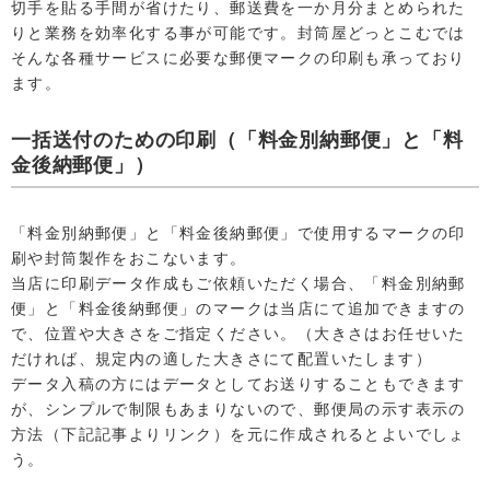
切手を貼る手間が省けたり、郵送費を一か月分まとめられた
りと業務を効率化する事が可能です。封筒屋どっとこむでは
そんな各種サービスに必要な郵便マークの印刷も承っており
ます。
一括送付のための印刷（「料金別納郵便」と「料
金後納郵便」）
「料金別納郵便」と「料金後納郵便」で使用するマークの印
刷や封筒製作をおこないます。
当店に印刷データ作成もご依頼いただく場合、「料金別納郵
便」と「料金後納郵便」のマークは当店にて追加できますの
で、位置や大きさをご指定ください。（大きさはお任せいた
だければ、規定内の適した大きさにて配置いたします）
データ入稿の方にはデータとしてお送りすることもできます
が、シンプルで制限もあまりないので、郵便局の示す表示の
方法（下記記事よりリンク）を元に作成されるとよいでしょ
う。