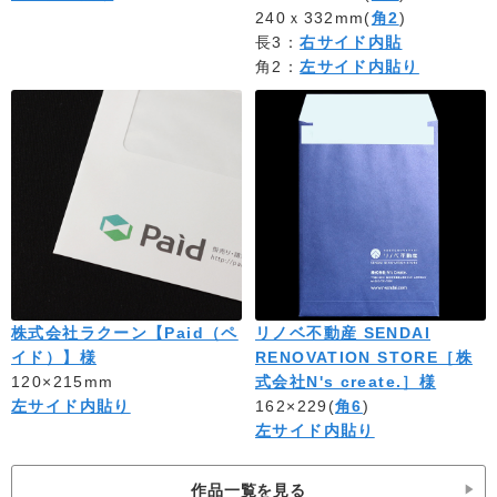
240ｘ332mm(
角2
)
長3：
右サイド内貼
角2：
左サイド内貼り
株式会社ラクーン【Paid（ペ
リノベ不動産 SENDAI
イド）】様
RENOVATION STORE［株
120×215mm
式会社N's create.］様
左サイド内貼り
162×229(
角6
)
左サイド内貼り
作品一覧を見る