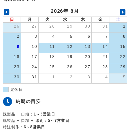
2026年 8月
日
月
火
水
木
金
土
26
27
28
29
30
31
1
2
3
4
5
6
7
8
9
10
11
12
13
14
15
16
17
18
19
20
21
22
23
24
25
26
27
28
29
30
31
1
2
3
4
5
定休日
納期の目安
既製品 + 口糊：
1～3営業日
既製品 + 口糊 + 印刷：
5～7営業日
特注制作：
6～8営業日