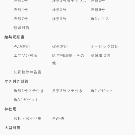
洋形2号
洋形2号タテカマス
洋形3号
洋形4号
洋形5号
洋形6号
洋形7号
洋形9号
角6カマス
額縁封筒
給与明細書
PCA対応
弥生対応
オービック対応
エプソン対応
給与明細書（その
源泉徴収票
他）
扶養控除申告書
マチ付き封筒
角形1号マチ付き
角形2号マチ付き
角2ガゼット
角A4ガゼット
神社用
お札・お守り用
その他
大型封筒