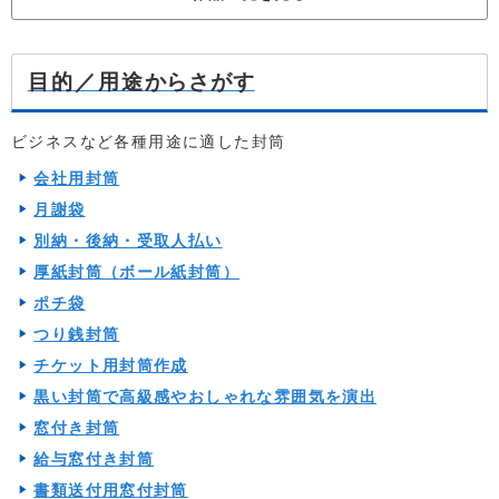
からさがす
目的／用途
ビジネスなど各種用途に適した封筒
会社用封筒
月謝袋
別納・後納・受取人払い
厚紙封筒（ボール紙封筒）
ポチ袋
つり銭封筒
チケット用封筒作成
黒い封筒で高級感やおしゃれな雰囲気を演出
窓付き封筒
給与窓付き封筒
書類送付用窓付封筒