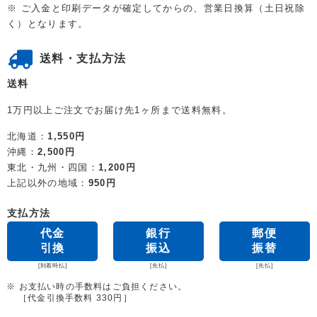
※ ご入金と印刷データが確定してからの、営業日換算（土日祝除
く）となります。
送料・支払方法
送料
1万円以上ご注文でお届け先1ヶ所まで送料無料。
北海道：
1,550円
沖縄：
2,500円
東北・九州・四国：
1,200円
上記以外の地域：
950円
支払方法
代金
銀行
郵便
引換
振込
振替
[到着時払]
[先払]
[先払]
※ お支払い時の手数料はご負担ください。
［代金引換手数料 330円］