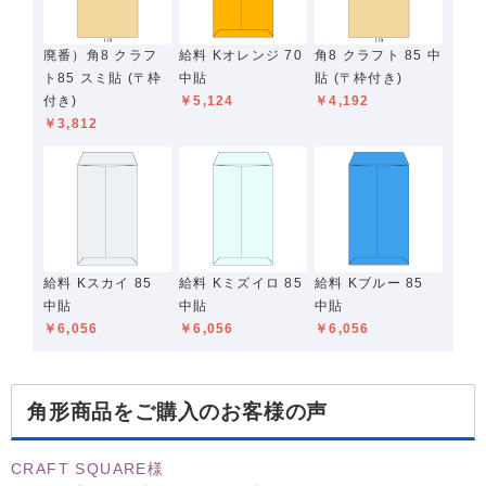
廃番）角8 クラフ
給料 Kオレンジ 70
角8 クラフト 85 中
ト85 スミ貼 (〒枠
中貼
貼 (〒枠付き)
付き)
￥5,124
￥4,192
￥3,812
給料 Kスカイ 85
給料 Kミズイロ 85
給料 Kブルー 85
中貼
中貼
中貼
￥6,056
￥6,056
￥6,056
角形商品をご購入のお客様の声
CRAFT SQUARE様