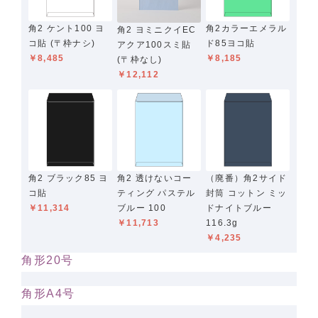
角2 ケント100 ヨ
角2カラーエメラル
角2 ヨミニクイEC
コ貼 (〒枠ナシ)
ド85ヨコ貼
アクア100スミ貼
￥8,485
￥8,185
(〒枠なし)
￥12,112
角2 ブラック85 ヨ
角2 透けないコー
（廃番）角2サイド
コ貼
ティング パステル
封筒 コットン ミッ
￥11,314
ブルー 100
ドナイトブルー
￥11,713
116.3g
￥4,235
角形20号
角形A4号