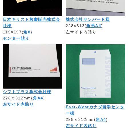
日本キリスト教書販売株式会
株式会社サンバード様
社様
228×312(
角形A4
)
119×197(
角8
)
左サイド内貼り
センター貼り
シフトプラス株式会社様
228ｘ312mm(
角A4
)
左サイド内貼り
East-Westカナダ留学センタ
ー様
228ｘ312mm(
角A4
)
左サイド内貼り