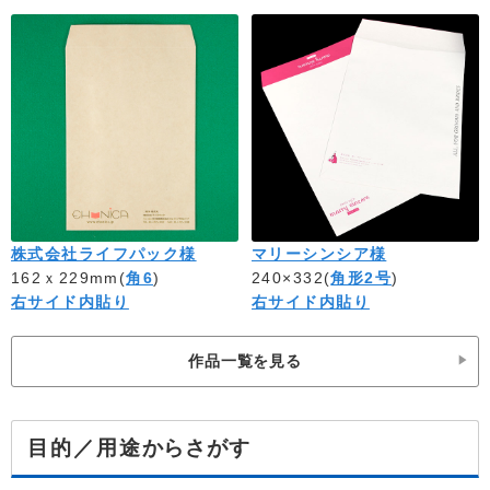
株式会社ライフパック様
マリーシンシア様
162ｘ229mm(
角6
)
240×332(
角形2号
)
右サイド内貼り
右サイド内貼り
作品一覧を見る
からさがす
目的／用途