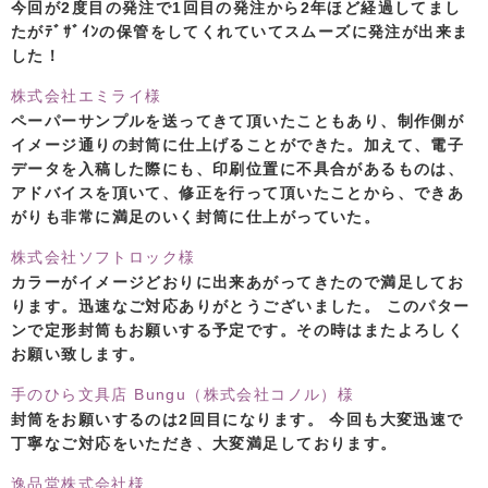
今回が2度目の発注で1回目の発注から2年ほど経過してまし
たがﾃﾞｻﾞｲﾝの保管をしてくれていてスムーズに発注が出来ま
した！
株式会社エミライ様
ペーパーサンプルを送ってきて頂いたこともあり、制作側が
イメージ通りの封筒に仕上げることができた。加えて、電子
データを入稿した際にも、印刷位置に不具合があるものは、
アドバイスを頂いて、修正を行って頂いたことから、できあ
がりも非常に満足のいく封筒に仕上がっていた。
株式会社ソフトロック様
カラーがイメージどおりに出来あがってきたので満足してお
ります。迅速なご対応ありがとうございました。 このパター
ンで定形封筒もお願いする予定です。その時はまたよろしく
お願い致します。
手のひら文具店 Bungu（株式会社コノル）様
封筒をお願いするのは2回目になります。 今回も大変迅速で
丁寧なご対応をいただき、大変満足しております。
逸品堂株式会社様