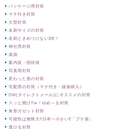
パッケージ用封筒
マチ付き封筒
大型封筒
名刺サイズの封筒
名刺ときめつけないDE！
神社用封筒
薬袋
案内状・招待状
写真用封筒
変わった形の封筒
宅配用の封筒（マチ付き・緩衝材入）
DM(ダイレクトメール)にオススメの封筒
スッと開けTie！ゆめ～る封筒
角形ガゼット封筒
可能性は無限大‼日本一小さい⁉「プチ袋」
透ける封筒