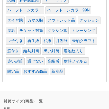
ハーフトーンカラー
ハーフトーンカラー99N
ダイヤ貼
カマス貼
アウトレット品
クッション
厚紙
チケット封筒
グラシン窓
トレーシング
マチ付き
再生紙
和紙
月謝袋
未晒クラフト
窓付き
給与封筒
黒い封筒
裏地紋入り
赤い封筒
透けない
高級感
耐熱フィルム
限定品
おすすめ商品
新商品
封筒サイズ(商品)一覧
角形