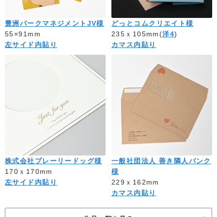
豊洲パークマネジメントJV様
どっとコムクリエイト様
55×91mm
235ｘ105mm(
洋4
)
左サイド内貼り
カマス内貼り
株式会社プレーリードッグ様
一般社団法人 善き隣人バンク
170ｘ170mm
様
左サイド内貼り
229ｘ162mm
カマス内貼り