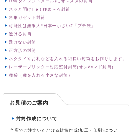
DM(ダイレクトメール)にオススメの封筒
スッと開けTie！ゆめ～る封筒
角形ガゼット封筒
可能性は無限大‼日本一小さい⁉「プチ袋」
透ける封筒
透けない封筒
正方形の封筒
ネクタイやお札などを入れる細長い封筒をお作りします。
レーザープリンター対応窓付封筒(オンdeマド封筒)
種袋（種を入れる小さな封筒）
お見積のご案内
封筒作成について
当店でご注文いただける封筒作成(加工・印刷)につい