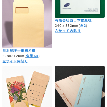
有限会社西日本物産様
240ｘ332mm(
角2
)
右サイド内貼り
川本税理士事務所様
228×312mm(
角形A4
)
左サイド内貼り