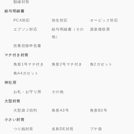
額縁封筒
給与明細書
PCA対応
弥生対応
オービック対応
エプソン対応
給与明細書（その
源泉徴収票
他）
扶養控除申告書
マチ付き封筒
角形1号マチ付き
角形2号マチ付き
角2ガゼット
角A4ガゼット
神社用
お札・お守り用
その他
大型封筒
大型袋 2切判
角形A3号
角形B3号
小さい封筒
つり銭封筒
名刺DE封筒
プチ袋