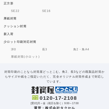
正方形
SE22
SE16
厚紙封筒
クッション封筒
新入荷
少ロット印刷対応封筒
洋0
長3
角2・角A4
厚紙封筒(小ロット)
封筒印刷のことなら封筒屋どっとこむ。角2、長3などの既製品封筒か
らサイズや紙をご指定いただく、完全オリジナル封筒作成まで対応し
ています。
0120-17-2108
[受付]月～金（祝日を除く）9:00～17:00
運営：株式会社タクセル