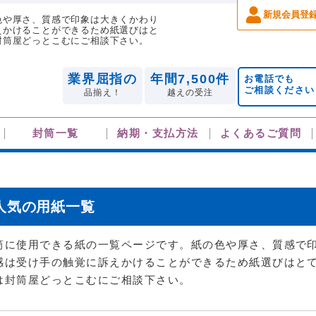
新規会員登
色や厚さ、質感で印象は大きくかわり
えかけることができるため紙選びはと
封筒屋どっとこむにご相談下さい。
業界屈指の
年間7,500件
お電話でも
ご相談ください
品揃え！
越えの受注
封筒一覧
納期・支払方法
よくあるご質問
人気の用紙一覧
筒に使用できる紙の一覧ページです。紙の色や厚さ、質感で
感は受け手の触覚に訴えかけることができるため紙選びはと
は封筒屋どっとこむにご相談下さい。