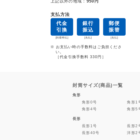
上記以外の地域：
950円
支払方法
代金
銀行
郵便
引換
振込
振替
[到着時払]
[先払]
[先払]
※ お支払い時の手数料はご負担くださ
い。
［代金引換手数料 330円］
封筒サイズ(商品)一覧
角形
角形0号
角形1
角形4号
角形5
長形
長形1号
長形2
長形40号
洋形2