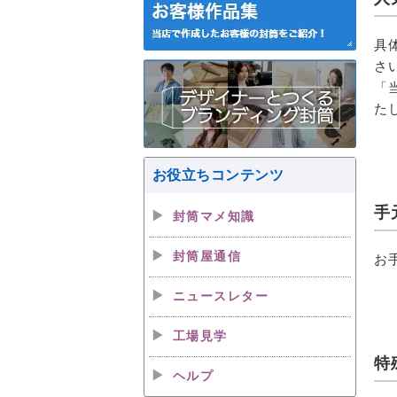
具
さ
「
た
お役立ちコンテンツ
手
封筒マメ知識
封筒屋通信
お
ニュースレター
工場見学
特
ヘルプ