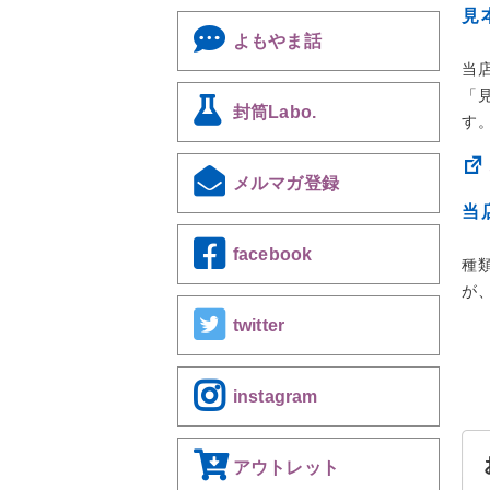
見
よもやま話
当
「
封筒Labo.
す
メルマガ登録
当
facebook
種
が
twitter
instagram
アウトレット