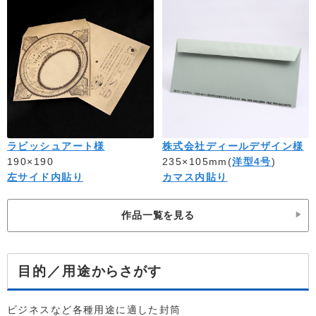
ラビッシュアート様
株式会社ディールデザイン様
190×190
235×105mm(
洋型4号
)
左サイド内貼り
カマス内貼り
作品一覧を見る
からさがす
目的／用途
ビジネスなど各種用途に適した封筒