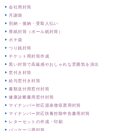
会社用封筒
月謝袋
別納・後納・受取人払い
厚紙封筒（ボール紙封筒）
ポチ袋
つり銭封筒
チケット用封筒作成
黒い封筒で高級感やおしゃれな雰囲気を演出
窓付き封筒
給与窓付き封筒
書類送付用窓付封筒
健康診断書用窓付封筒
マイナンバー対応源泉徴収票用封筒
マイナンバー対応扶養控除申告書用封筒
レターセットの作成・印刷
パッケージ用封筒