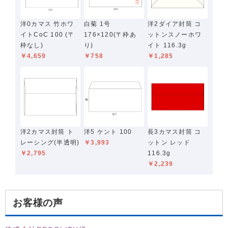
洋0カマス 竹ホワ
白菊 1号
洋2ダイア封筒 コ
イトCoC 100 (〒
176×120(〒枠あ
ットンスノーホワ
枠なし)
り)
イト 116.3g
￥4,659
￥758
￥1,285
洋2カマス封筒 ト
洋5 ケント 100
長3カマス封筒 コ
レーシング(半透明)
￥3,993
ットン レッド
￥2,795
116.3g
￥2,239
お客様の声