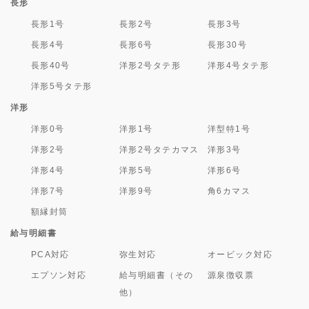
長形
長形1号
長形2号
長形3号
長形4号
長形6号
長形30号
長形40号
洋形2号タテ形
洋形4号タテ形
洋形5号タテ形
洋形
洋形0号
洋形1号
洋型特1号
洋形2号
洋形2号タテカマス
洋形3号
洋形4号
洋形5号
洋形6号
洋形7号
洋形9号
角6カマス
額縁封筒
給与明細書
PCA対応
弥生対応
オービック対応
エプソン対応
給与明細書（その
源泉徴収票
他）