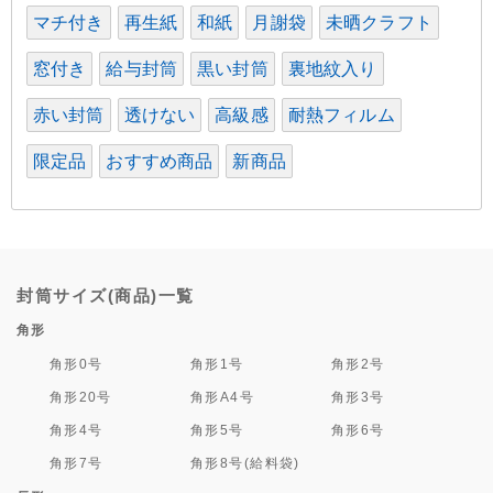
マチ付き
再生紙
和紙
月謝袋
未晒クラフト
窓付き
給与封筒
黒い封筒
裏地紋入り
赤い封筒
透けない
高級感
耐熱フィルム
限定品
おすすめ商品
新商品
封筒サイズ(商品)一覧
角形
角形0号
角形1号
角形2号
角形20号
角形A4号
角形3号
角形4号
角形5号
角形6号
角形7号
角形8号(給料袋)