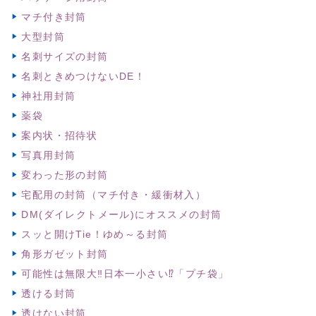
マチ付き封筒
大型封筒
名刺サイズの封筒
名刺ときめつけないDE！
神社用封筒
薬袋
案内状・招待状
写真用封筒
変わった形の封筒
宅配用の封筒（マチ付き・緩衝材入）
DM(ダイレクトメール)にオススメの封筒
スッと開けTie！ゆめ～る封筒
角形ガゼット封筒
可能性は無限大‼日本一小さい⁉「プチ袋」
透ける封筒
透けない封筒