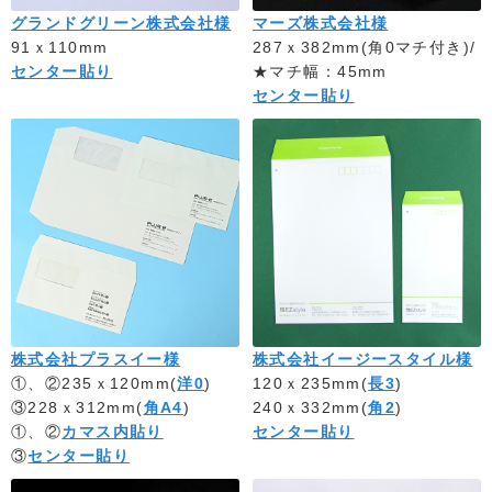
グランドグリーン株式会社様
マーズ株式会社様
91ｘ110mm
287ｘ382mm(角0マチ付き)/
センター貼り
★マチ幅：45mm
センター貼り
株式会社プラスイー様
株式会社イージースタイル様
①、②235ｘ120mm(
洋0
)
120ｘ235mm(
長3
)
③228ｘ312mm(
角A4
)
240ｘ332mm(
角2
)
①、②
カマス内貼り
センター貼り
③
センター貼り