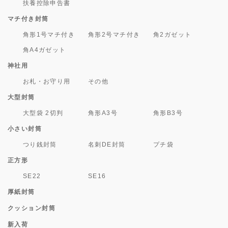
扶養控除申告書
マチ付き封筒
角形1号マチ付き
角形2号マチ付き
角2ガゼット
角A4ガゼット
神社用
お札・お守り用
その他
大型封筒
大型袋 2切判
角形A3号
角形B3号
小さい封筒
つり銭封筒
名刺DE封筒
プチ袋
正方形
SE22
SE16
厚紙封筒
クッション封筒
新入荷