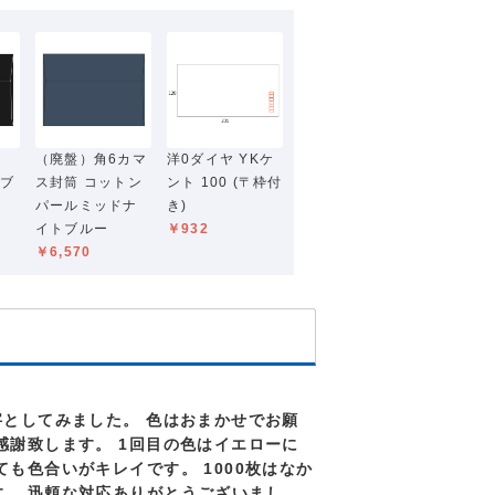
（廃盤）角6カマ
洋0ダイヤ YKケ
トブ
ス封筒 コットン
ント 100 (〒枠付
パールミッドナ
き)
イトブルー
￥932
￥6,570
字としてみました。 色はおまかせでお願
感謝致します。 1回目の色はイエローに
も色合いがキレイです。 1000枚はなか
。 迅頼な対応ありがとうございまし