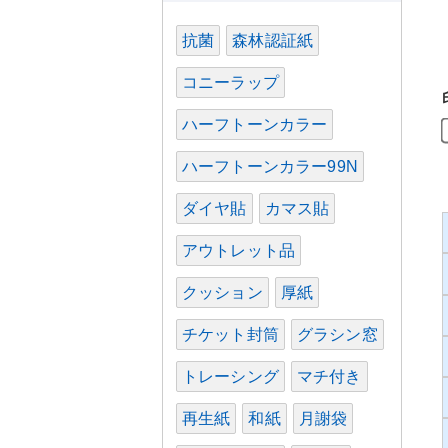
抗菌
森林認証紙
コニーラップ
ハーフトーンカラー
ハーフトーンカラー99N
ダイヤ貼
カマス貼
アウトレット品
クッション
厚紙
チケット封筒
グラシン窓
トレーシング
マチ付き
再生紙
和紙
月謝袋