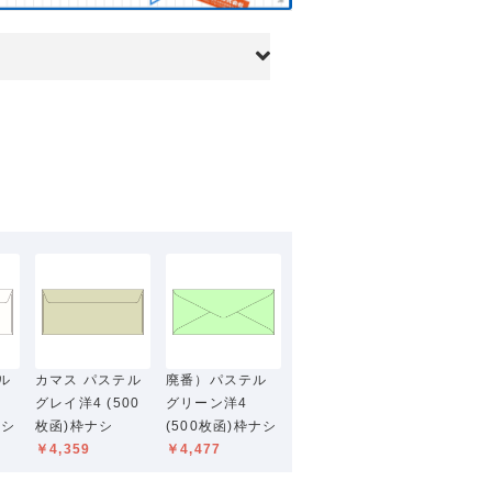
ル
カマス パステル
廃番）パステル
グレイ洋4 (500
グリーン洋4
ナシ
枚函)枠ナシ
(500枚函)枠ナシ
￥4,359
￥4,477