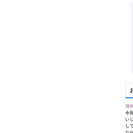
飛
今
い
し
な