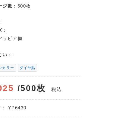
ージ数：
500枚
：
ズ：
アラビア糊
くい：
-
ンカラー
ダイヤ貼
925
/500枚
税込
ド：
YP6430