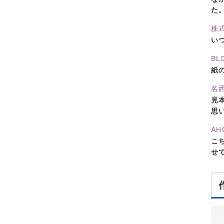
た
株式
い
B
紙
名
見
思
A
こ
せ