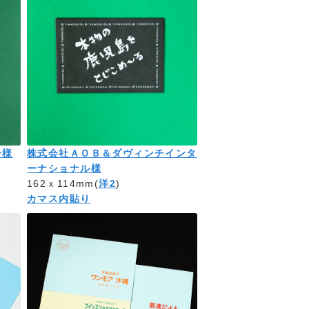
ー様
株式会社ＡＯＢ＆ダヴィンチインタ
ーナショナル様
162ｘ114mm(
洋2
)
カマス内貼り