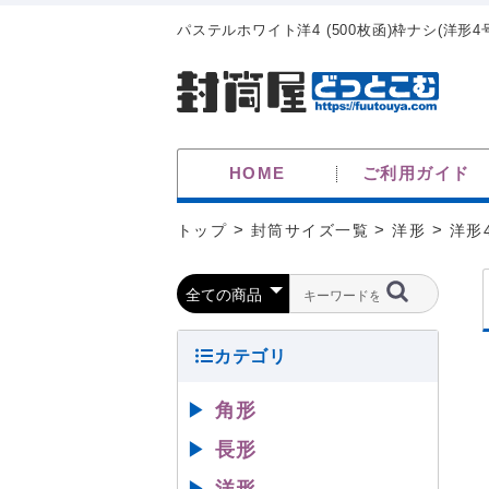
パステルホワイト洋4 (500枚函)枠ナシ(洋形4
HOME
ご利用ガイド
トップ
>
封筒サイズ一覧
>
洋形
>
洋形
▶
角形
▶
長形