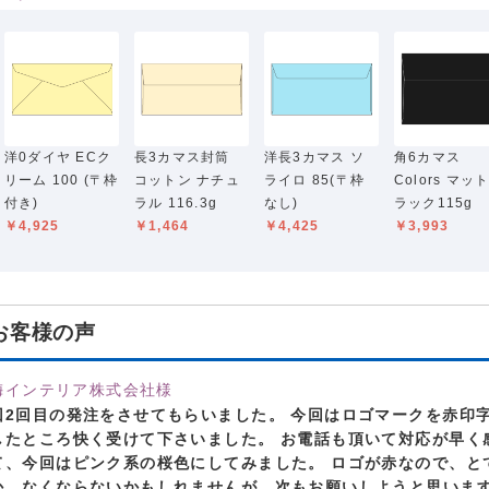
洋0ダイヤ ECク
長3カマス封筒
洋長3カマス ソ
角6カマス
リーム 100 (〒枠
コットン ナチュ
ライロ 85(〒枠
Colors マッ
付き)
ラル 116.3g
なし)
ラック115g
￥4,925
￥1,464
￥4,425
￥3,993
お客様の声
梅インテリア株式会社様
回2回目の発注をさせてもらいました。 今回はロゴマークを赤印
したところ快く受けて下さいました。 お電話も頂いて対応が早く
て、今回はピンク系の桜色にしてみました。 ロゴが赤なので、とて
か、なくならないかもしれませんが、次もお願いしようと思います