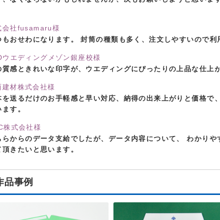
。
会社fusamaru様
つもおせわになります。 封筒の種類も多く、注文しやすいので利
LDウエディングメゾン銀座校様
の質感ときれいな印字が、ウエディングにぴったりの上品な仕上
西建材株式会社様
本を送るだけのお手軽感と早い対応、納得の出来上がりと価格で、
います。
HC株式会社様
ちらからのデータ支給でしたが、データ内容について、 わかりや
て頂きたいと思います。
作品事例