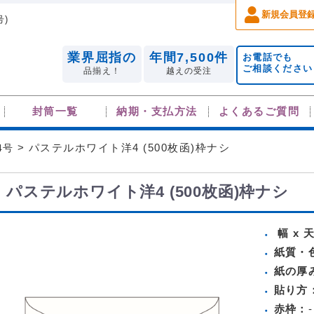
新規会員登
号)
業界屈指の
年間7,500件
お電話でも
ご相談ください
品揃え！
越えの受注
封筒一覧
納期・支払方法
よくあるご質問
4号
> パステルホワイト洋4 (500枚函)枠ナシ
パステルホワイト洋4 (500枚函)枠ナシ
幅 x 
紙質・
紙の厚
貼り方
赤枠：
-