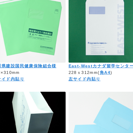
川県建設国民健康保険組合様
East-Westカナダ留学センタ
0×310mm
228ｘ312mm(
角A4
)
サイド内貼り
左サイド内貼り