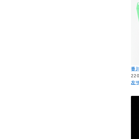
香
22
左