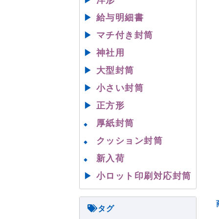
▶
洋形
▶
給与明細書
▶
マチ付き封筒
▶
神社用
▶
大型封筒
▶
小さい封筒
▶
正方形
厚紙封筒
◆
クッション封筒
◆
新入荷
◆
▶
小ロット印刷対応封筒