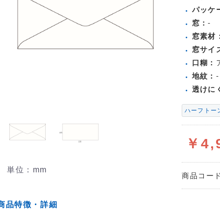
パッケ
窓：
-
窓素材
窓サイ
口糊：
地紋：
-
透けに
ハーフトー
￥4,
単位：mm
商品コー
商品特徴・詳細