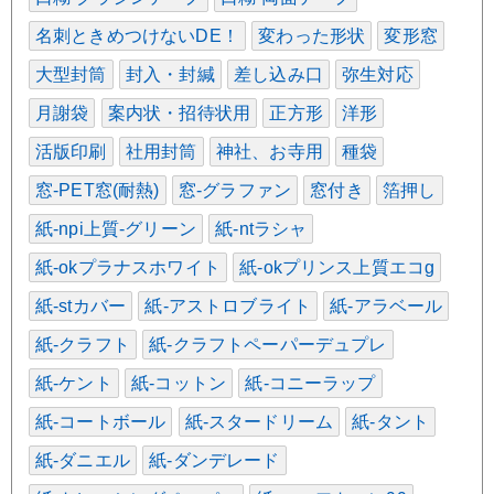
名刺ときめつけないDE！
変わった形状
変形窓
大型封筒
封入・封緘
差し込み口
弥生対応
月謝袋
案内状・招待状用
正方形
洋形
活版印刷
社用封筒
神社、お寺用
種袋
窓-PET窓(耐熱)
窓-グラファン
窓付き
箔押し
紙-npi上質-グリーン
紙-ntラシャ
紙-okプラナスホワイト
紙-okプリンス上質エコg
紙-stカバー
紙-アストロブライト
紙-アラベール
紙-クラフト
紙-クラフトペーパーデュプレ
紙-ケント
紙-コットン
紙-コニーラップ
紙-コートボール
紙-スタードリーム
紙-タント
紙-ダニエル
紙-ダンデレード