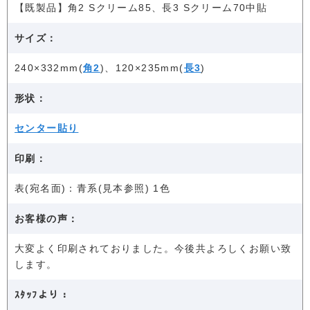
【既製品】角2 Sクリーム85、長3 Sクリーム70中貼
サイズ：
240×332mm(
角2
)、120×235mm(
長3
)
形状：
センター貼り
印刷：
表(宛名面)：青系(見本参照) 1色
お客様の声：
大変よく印刷されておりました。今後共よろしくお願い致
します。
ｽﾀｯﾌより：