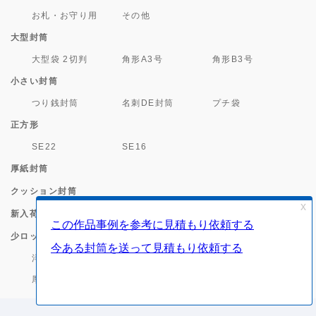
お札・お守り用
その他
大型封筒
大型袋 2切判
角形A3号
角形B3号
小さい封筒
つり銭封筒
名刺DE封筒
プチ袋
正方形
SE22
SE16
厚紙封筒
クッション封筒
新入荷
少ロット印刷対応封筒
洋0
長3
角2・角A4
厚紙封筒(小ロット)