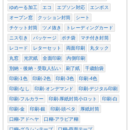
ゆめーる加工
エコ
エプソン対応
エンボス
オープン窓
クッション封筒
シート
チケット封筒
ツメ抜き
トレーディングカード
ニス引き
パッケージ
ポチ袋
マチ付き封筒
レコード
レターセット
両面印刷
丸タック
丸窓
光沢紙
全面印刷
内側印刷
別納・後納・受取人払い
刷了紙
千歳飴袋
印刷-1色
印刷-2色
印刷-3色
印刷-4色
印刷-なし
印刷-オンデマンド
印刷-デジタル印刷
印刷-フルカラー
印刷-厚紙封筒小ロット
印刷-白
印刷-金
印刷-銀
印刷-頭ベタ
厚紙封筒
口糊-アドヘヤ
口糊-アラビア糊
口糊-グラシンテープ
口糊-両面テープ