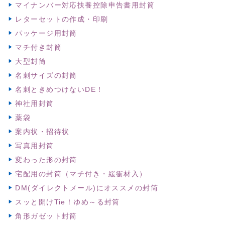
マイナンバー対応扶養控除申告書用封筒
レターセットの作成・印刷
パッケージ用封筒
マチ付き封筒
大型封筒
名刺サイズの封筒
名刺ときめつけないDE！
神社用封筒
薬袋
案内状・招待状
写真用封筒
変わった形の封筒
宅配用の封筒（マチ付き・緩衝材入）
DM(ダイレクトメール)にオススメの封筒
スッと開けTie！ゆめ～る封筒
角形ガゼット封筒