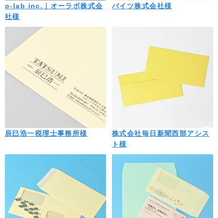
o-lab inc.｜オーラボ株式会
バイツ株式会社様
社様
辰巳浩一税理士事務所様
株式会社毎日新聞西部アシス
ト様