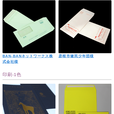
BAN-BANネットワークス株
彦根市健民少年団様
式会社様
印刷-1色