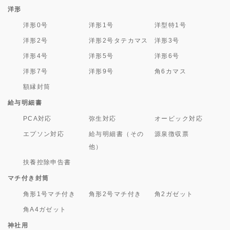
洋形
洋形0号
洋形1号
洋型特1号
洋形2号
洋形2号タテカマス
洋形3号
洋形4号
洋形5号
洋形6号
洋形7号
洋形9号
角6カマス
額縁封筒
給与明細書
PCA対応
弥生対応
オービック対応
エプソン対応
給与明細書（その
源泉徴収票
他）
扶養控除申告書
マチ付き封筒
角形1号マチ付き
角形2号マチ付き
角2ガゼット
角A4ガゼット
神社用