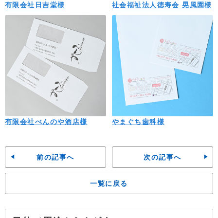
有限会社日吉堂様
社会福祉法人徳寿会 晃風園様
有限会社べんのや酒店様
やまぐち歯科様
前の記事へ
次の記事へ
一覧に戻る