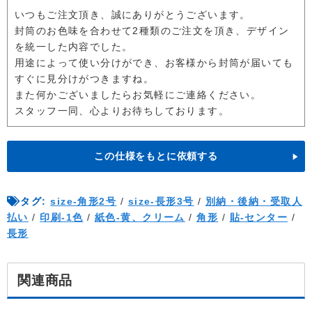
いつもご注文頂き、誠にありがとうございます。
封筒のお色味を合わせて2種類のご注文を頂き、デザイン
を統一した内容でした。
用途によって使い分けができ、お客様から封筒が届いても
すぐに見分けがつきますね。
また何かございましたらお気軽にご連絡ください。
スタッフ一同、心よりお待ちしております。
この仕様をもとに依頼する
タグ:
size-角形2号
/
size-長形3号
/
別納・後納・受取人
払い
/
印刷-1色
/
紙色-黄、クリーム
/
角形
/
貼-センター
/
長形
関連商品