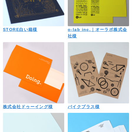
STORE白い箱様
o-lab inc.｜オーラボ株式会
社様
株式会社ドゥーイング様
バイクプラス様