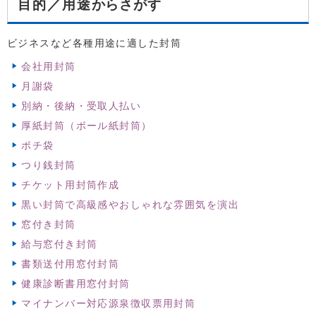
からさがす
目的／用途
ビジネスなど各種用途に適した封筒
会社用封筒
月謝袋
別納・後納・受取人払い
厚紙封筒（ボール紙封筒）
ポチ袋
つり銭封筒
チケット用封筒作成
黒い封筒で高級感やおしゃれな雰囲気を演出
窓付き封筒
給与窓付き封筒
書類送付用窓付封筒
健康診断書用窓付封筒
マイナンバー対応源泉徴収票用封筒