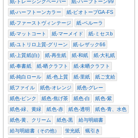
紙-トレーシングペーパー
紙-ハーフトーン99
紙-ハーフトーンカラー
紙-ビオトープGA-FS
紙-ファーストヴィンテージ
紙-ペルーラ
紙-マットコート
紙-マーメイド
紙-ミセスb
紙-ユトリロ上質-グリーン
紙-レザック66
紙-上質紙(白)
紙-再生紙
紙-和紙
紙-大礼紙
紙-奉書紙
紙-晒クラフト
紙-未晒クラフト
紙-純白ロール
紙-色上質
紙-里紙
紙ご支給
紙ファイル
紙色-オレンジ
紙色-グレー
紙色-ピンク
紙色-焦げ茶
紙色-白
紙色-紫
紙色-緑、黄緑
紙色-赤
紙色-透明
紙色-青、水色
紙色-黄、クリーム
紙色-黒
給与明細書
給与明細書（その他）
蛍光紙
蝋引き