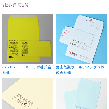
size-角形2号
o-lab inc.｜オーラボ株式会
角上魚類ホールディングス株
社様
式会社様