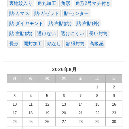
裏地紋入り
角丸加工
角形
角形2号マチ付き
貼-カマス
貼-ガゼット
貼-センター
貼-ダイヤモンド
貼-右貼(内)
貼-右貼(外)
貼-左貼(内)
透けない
透けにくい
長い封筒
長形
開封加工
頭なし
額縁封筒
高級感
2026年8月
月
火
水
木
金
土
日
1
2
3
4
5
6
7
8
9
10
11
12
13
14
15
16
17
18
19
20
21
22
23
24
25
26
27
28
29
30