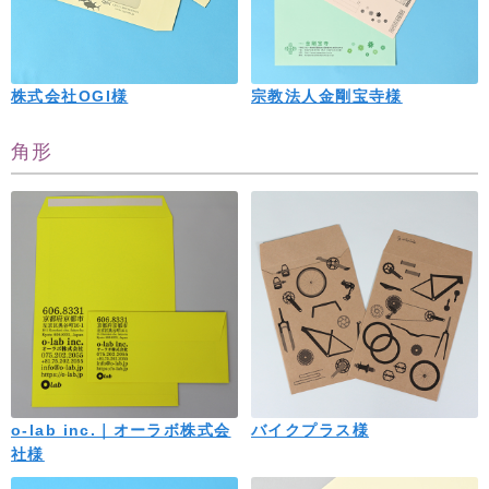
株式会社OGI様
宗教法人金剛宝寺様
角形
o-lab inc.｜オーラボ株式会
バイクプラス様
社様