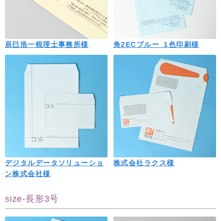
辰巳浩一税理士事務所様
角2ECブルー_1色印刷様
デジタルデータソリューショ
株式会社ラクス様
ン株式会社様
size-長形3号