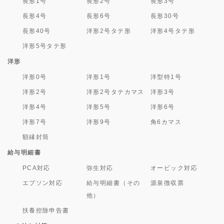
長形1号
長形2号
長形3号
長形4号
長形6号
長形30号
長形40号
洋形2号タテ形
洋形4号タテ形
洋形5号タテ形
洋形
洋形0号
洋形1号
洋型特1号
洋形2号
洋形2号タテカマス
洋形3号
洋形4号
洋形5号
洋形6号
洋形7号
洋形9号
角6カマス
額縁封筒
給与明細書
PCA対応
弥生対応
オービック対応
エプソン対応
給与明細書（その
源泉徴収票
他）
扶養控除申告書