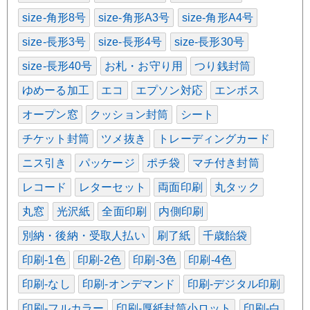
size-角形8号
size-角形A3号
size-角形A4号
size-長形3号
size-長形4号
size-長形30号
size-長形40号
お札・お守り用
つり銭封筒
ゆめーる加工
エコ
エプソン対応
エンボス
オープン窓
クッション封筒
シート
チケット封筒
ツメ抜き
トレーディングカード
ニス引き
パッケージ
ポチ袋
マチ付き封筒
レコード
レターセット
両面印刷
丸タック
丸窓
光沢紙
全面印刷
内側印刷
別納・後納・受取人払い
刷了紙
千歳飴袋
印刷-1色
印刷-2色
印刷-3色
印刷-4色
印刷-なし
印刷-オンデマンド
印刷-デジタル印刷
印刷-フルカラー
印刷-厚紙封筒小ロット
印刷-白