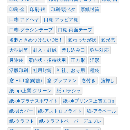
印刷-金
印刷-銀
印刷-頭ベタ
厚紙封筒
口糊-アドヘヤ
口糊-アラビア糊
口糊-グラシンテープ
口糊-両面テープ
名刺ときめつけないDE！
変わった形状
変形窓
大型封筒
封入・封緘
差し込み口
弥生対応
月謝袋
案内状・招待状用
正方形
洋形
活版印刷
社用封筒
神社、お寺用
種袋
窓-PET窓(耐熱)
窓-グラファン
窓付き
箔押し
紙-npi上質-グリーン
紙-ntラシャ
紙-okプラナスホワイト
紙-okプリンス上質エコg
紙-stカバー
紙-アストロブライト
紙-アラベール
紙-クラフト
紙-クラフトペーパーデュプレ