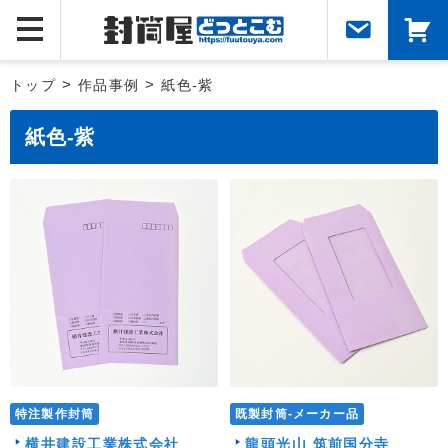
トップ
>
作品事例
>
紙色-紫
紙色-紫
特注製作封筒
既製封筒-メーカー品
横井建設工業株式会社
龍頭光山 筑前国分寺