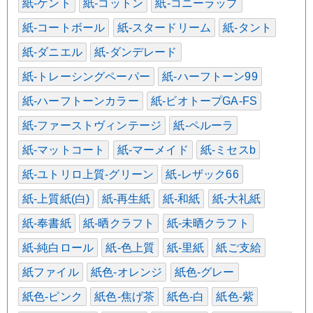
紙-ケント
紙-コットン
紙-コニーラップ
紙-コートボール
紙-スタードリーム
紙-タント
紙-ダニエル
紙-ダンデレード
紙-トレーシングペーパー
紙-ハーフトーン99
紙-ハーフトーンカラー
紙-ビオトープGA-FS
紙-ファーストヴィンテージ
紙-ペルーラ
紙-マットコート
紙-マーメイド
紙-ミセスb
紙-ユトリロ上質-グリーン
紙-レザック66
紙-上質紙(白)
紙-再生紙
紙-和紙
紙-大礼紙
紙-奉書紙
紙-晒クラフト
紙-未晒クラフト
紙-純白ロール
紙-色上質
紙-里紙
紙ご支給
紙ファイル
紙色-オレンジ
紙色-グレー
紙色-ピンク
紙色-焦げ茶
紙色-白
紙色-紫