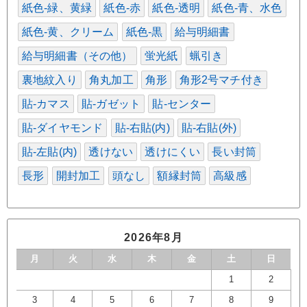
紙色-緑、黄緑
紙色-赤
紙色-透明
紙色-青、水色
紙色-黄、クリーム
紙色-黒
給与明細書
給与明細書（その他）
蛍光紙
蝋引き
裏地紋入り
角丸加工
角形
角形2号マチ付き
貼-カマス
貼-ガゼット
貼-センター
貼-ダイヤモンド
貼-右貼(内)
貼-右貼(外)
貼-左貼(内)
透けない
透けにくい
長い封筒
長形
開封加工
頭なし
額縁封筒
高級感
2026年8月
月
火
水
木
金
土
日
1
2
3
4
5
6
7
8
9