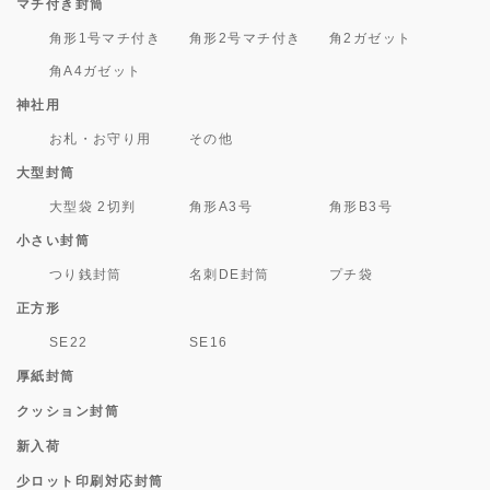
マチ付き封筒
角形1号マチ付き
角形2号マチ付き
角2ガゼット
角A4ガゼット
神社用
お札・お守り用
その他
大型封筒
大型袋 2切判
角形A3号
角形B3号
小さい封筒
つり銭封筒
名刺DE封筒
プチ袋
正方形
SE22
SE16
厚紙封筒
クッション封筒
新入荷
少ロット印刷対応封筒