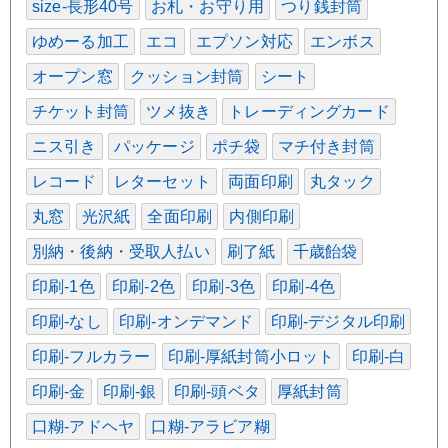
size-長形40号
お札・お守り用
つり銭封筒
ゆめーる加工
エコ
エプソン対応
エンボス
オープン窓
クッション封筒
シート
チケット封筒
ツメ抜き
トレーディングカード
ニス引き
パッケージ
ポチ袋
マチ付き封筒
レコード
レターセット
両面印刷
丸タック
丸窓
光沢紙
全面印刷
内側印刷
別納・後納・受取人払い
刷了紙
千歳飴袋
印刷-1色
印刷-2色
印刷-3色
印刷-4色
印刷-なし
印刷-オンデマンド
印刷-デジタル印刷
印刷-フルカラー
印刷-厚紙封筒小ロット
印刷-白
印刷-金
印刷-銀
印刷-頭ベタ
厚紙封筒
口糊-アドヘヤ
口糊-アラビア糊