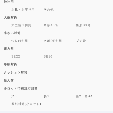
神社用
お札・お守り用
その他
大型封筒
大型袋 2切判
角形A3号
角形B3号
小さい封筒
つり銭封筒
名刺DE封筒
プチ袋
正方形
SE22
SE16
厚紙封筒
クッション封筒
新入荷
少ロット印刷対応封筒
洋0
長3
角2・角A4
厚紙封筒(小ロット)