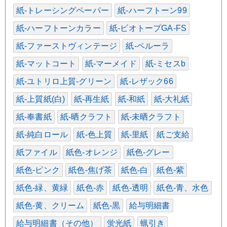
紙-トレーシングペーパー
紙-ハーフトーン99
紙-ハーフトーンカラー
紙-ビオトープGA-FS
紙-ファーストヴィンテージ
紙-ペルーラ
紙-マットコート
紙-マーメイド
紙-ミセスb
紙-ユトリロ上質-グリーン
紙-レザック66
紙-上質紙(白)
紙-再生紙
紙-和紙
紙-大礼紙
紙-奉書紙
紙-晒クラフト
紙-未晒クラフト
紙-純白ロール
紙-色上質
紙-里紙
紙ご支給
紙ファイル
紙色-オレンジ
紙色-グレー
紙色-ピンク
紙色-焦げ茶
紙色-白
紙色-紫
紙色-緑、黄緑
紙色-赤
紙色-透明
紙色-青、水色
紙色-黄、クリーム
紙色-黒
給与明細書
給与明細書（その他）
蛍光紙
蝋引き