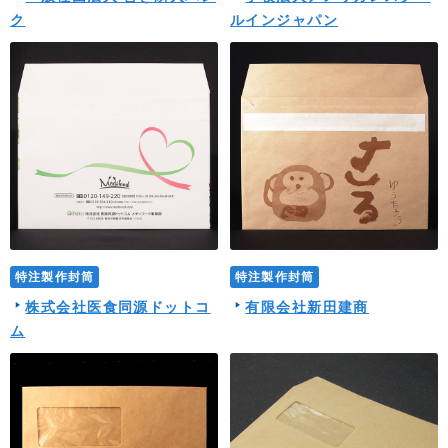
ク
ルインジャパン
特注製作封筒
特注製作封筒
株式会社医食同源ドットコ
有限会社新田建商
ム