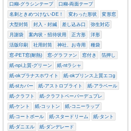
口糊-グラシンテープ
口糊-両面テープ
名刺ときめつけないDE！
変わった形状
変形窓
大型封筒
封入・封緘
差し込み口
弥生対応
月謝袋
案内状・招待状用
正方形
洋形
活版印刷
社用封筒
神社、お寺用
種袋
窓-PET窓(耐熱)
窓-グラファン
窓付き
箔押し
紙-npi上質-グリーン
紙-ntラシャ
紙-okプラナスホワイト
紙-okプリンス上質エコg
紙-stカバー
紙-アストロブライト
紙-アラベール
紙-クラフト
紙-クラフトペーパーデュプレ
紙-ケント
紙-コットン
紙-コニーラップ
紙-コートボール
紙-スタードリーム
紙-タント
紙-ダニエル
紙-ダンデレード