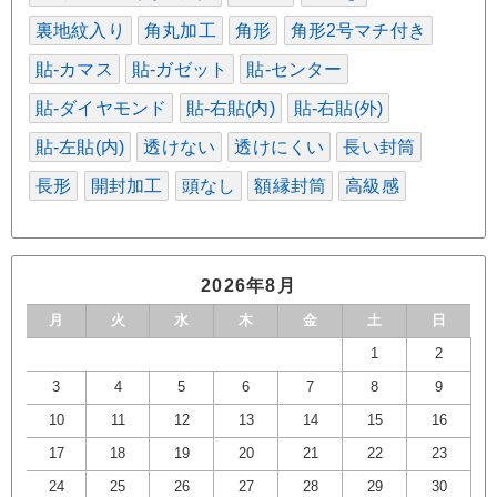
裏地紋入り
角丸加工
角形
角形2号マチ付き
貼-カマス
貼-ガゼット
貼-センター
貼-ダイヤモンド
貼-右貼(内)
貼-右貼(外)
貼-左貼(内)
透けない
透けにくい
長い封筒
長形
開封加工
頭なし
額縁封筒
高級感
2026年8月
月
火
水
木
金
土
日
1
2
3
4
5
6
7
8
9
10
11
12
13
14
15
16
17
18
19
20
21
22
23
24
25
26
27
28
29
30