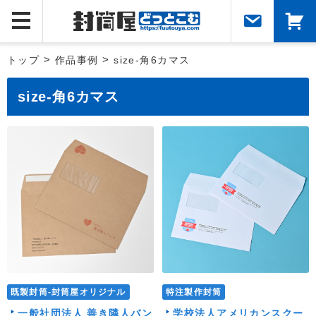
トップ
>
作品事例
>
size-角6カマス
size-角6カマス
既製封筒-封筒屋オリジナル
特注製作封筒
一般社団法人 善き隣人バン
学校法人アメリカンスクー