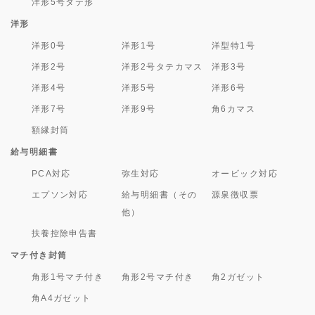
洋形5号タテ形
洋形
洋形0号
洋形1号
洋型特1号
洋形2号
洋形2号タテカマス
洋形3号
洋形4号
洋形5号
洋形6号
洋形7号
洋形9号
角6カマス
額縁封筒
給与明細書
PCA対応
弥生対応
オービック対応
エプソン対応
給与明細書（その
源泉徴収票
他）
扶養控除申告書
マチ付き封筒
角形1号マチ付き
角形2号マチ付き
角2ガゼット
角A4ガゼット