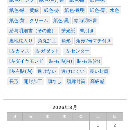
紙色-ピンク
紙色-焦げ茶
紙色-白
紙色-紫
紙色-緑、黄緑
紙色-赤
紙色-透明
紙色-青、水色
紙色-黄、クリーム
紙色-黒
給与明細書
給与明細書（その他）
蛍光紙
蝋引き
裏地紋入り
角丸加工
角形
角形2号マチ付き
貼-カマス
貼-ガゼット
貼-センター
貼-ダイヤモンド
貼-右貼(内)
貼-右貼(外)
貼-左貼(内)
透けない
透けにくい
長い封筒
長形
開封加工
頭なし
額縁封筒
高級感
2026年8月
月
火
水
木
金
土
日
1
2