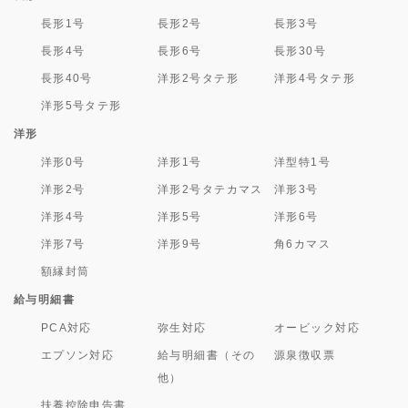
長形1号
長形2号
長形3号
長形4号
長形6号
長形30号
長形40号
洋形2号タテ形
洋形4号タテ形
洋形5号タテ形
洋形
洋形0号
洋形1号
洋型特1号
洋形2号
洋形2号タテカマス
洋形3号
洋形4号
洋形5号
洋形6号
洋形7号
洋形9号
角6カマス
額縁封筒
給与明細書
PCA対応
弥生対応
オービック対応
エプソン対応
給与明細書（その
源泉徴収票
他）
扶養控除申告書