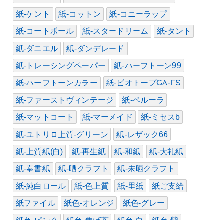
紙-ケント
紙-コットン
紙-コニーラップ
紙-コートボール
紙-スタードリーム
紙-タント
紙-ダニエル
紙-ダンデレード
紙-トレーシングペーパー
紙-ハーフトーン99
紙-ハーフトーンカラー
紙-ビオトープGA-FS
紙-ファーストヴィンテージ
紙-ペルーラ
紙-マットコート
紙-マーメイド
紙-ミセスb
紙-ユトリロ上質-グリーン
紙-レザック66
紙-上質紙(白)
紙-再生紙
紙-和紙
紙-大礼紙
紙-奉書紙
紙-晒クラフト
紙-未晒クラフト
紙-純白ロール
紙-色上質
紙-里紙
紙ご支給
紙ファイル
紙色-オレンジ
紙色-グレー