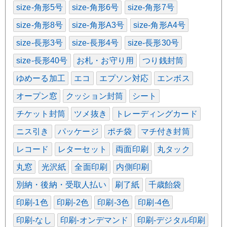
size-角形5号
size-角形6号
size-角形7号
size-角形8号
size-角形A3号
size-角形A4号
size-長形3号
size-長形4号
size-長形30号
size-長形40号
お札・お守り用
つり銭封筒
ゆめーる加工
エコ
エプソン対応
エンボス
オープン窓
クッション封筒
シート
チケット封筒
ツメ抜き
トレーディングカード
ニス引き
パッケージ
ポチ袋
マチ付き封筒
レコード
レターセット
両面印刷
丸タック
丸窓
光沢紙
全面印刷
内側印刷
別納・後納・受取人払い
刷了紙
千歳飴袋
印刷-1色
印刷-2色
印刷-3色
印刷-4色
印刷-なし
印刷-オンデマンド
印刷-デジタル印刷