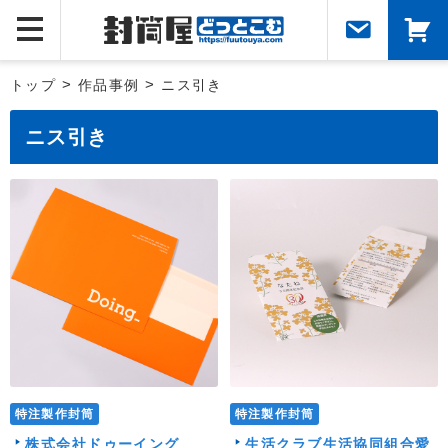
トップ
>
作品事例
>
ニス引き
ニス引き
特注製作封筒
特注製作封筒
株式会社ドゥーイング
生活クラブ生活協同組合愛