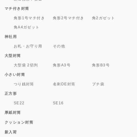
マチ付き封筒
角形1号マチ付き
角形2号マチ付き
角2ガゼット
角A4ガゼット
神社用
お札・お守り用
その他
大型封筒
大型袋 2切判
角形A3号
角形B3号
小さい封筒
つり銭封筒
名刺DE封筒
プチ袋
正方形
SE22
SE16
厚紙封筒
クッション封筒
新入荷