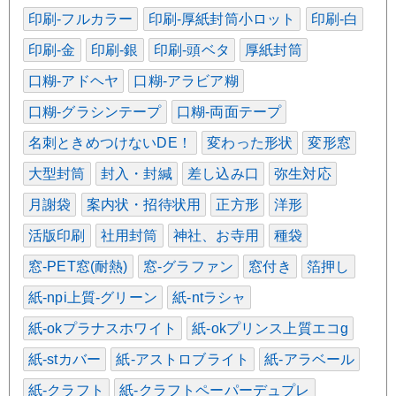
印刷-フルカラー
印刷-厚紙封筒小ロット
印刷-白
印刷-金
印刷-銀
印刷-頭ベタ
厚紙封筒
口糊-アドヘヤ
口糊-アラビア糊
口糊-グラシンテープ
口糊-両面テープ
名刺ときめつけないDE！
変わった形状
変形窓
大型封筒
封入・封緘
差し込み口
弥生対応
月謝袋
案内状・招待状用
正方形
洋形
活版印刷
社用封筒
神社、お寺用
種袋
窓-PET窓(耐熱)
窓-グラファン
窓付き
箔押し
紙-npi上質-グリーン
紙-ntラシャ
紙-okプラナスホワイト
紙-okプリンス上質エコg
紙-stカバー
紙-アストロブライト
紙-アラベール
紙-クラフト
紙-クラフトペーパーデュプレ