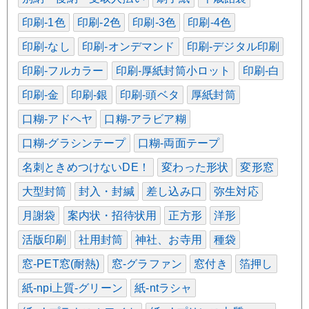
印刷-1色
印刷-2色
印刷-3色
印刷-4色
印刷-なし
印刷-オンデマンド
印刷-デジタル印刷
印刷-フルカラー
印刷-厚紙封筒小ロット
印刷-白
印刷-金
印刷-銀
印刷-頭ベタ
厚紙封筒
口糊-アドヘヤ
口糊-アラビア糊
口糊-グラシンテープ
口糊-両面テープ
名刺ときめつけないDE！
変わった形状
変形窓
大型封筒
封入・封緘
差し込み口
弥生対応
月謝袋
案内状・招待状用
正方形
洋形
活版印刷
社用封筒
神社、お寺用
種袋
窓-PET窓(耐熱)
窓-グラファン
窓付き
箔押し
紙-npi上質-グリーン
紙-ntラシャ