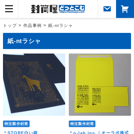
トップ
>
作品事例
>
紙-ntラシャ
紙-ntラシャ
特注製作封筒
特注製作封筒
STORE白い箱
o-lab inc.｜オーラボ株式