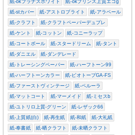
紙-okプラナスホワイト
紙-okプリンス上質エコg
紙-stカバー
紙-アストロブライト
紙-アラベール
紙-クラフト
紙-クラフトペーパーデュプレ
紙-ケント
紙-コットン
紙-コニーラップ
紙-コートボール
紙-スタードリーム
紙-タント
紙-ダニエル
紙-ダンデレード
紙-トレーシングペーパー
紙-ハーフトーン99
紙-ハーフトーンカラー
紙-ビオトープGA-FS
紙-ファーストヴィンテージ
紙-ペルーラ
紙-マットコート
紙-マーメイド
紙-ミセスb
紙-ユトリロ上質-グリーン
紙-レザック66
紙-上質紙(白)
紙-再生紙
紙-和紙
紙-大礼紙
紙-奉書紙
紙-晒クラフト
紙-未晒クラフト