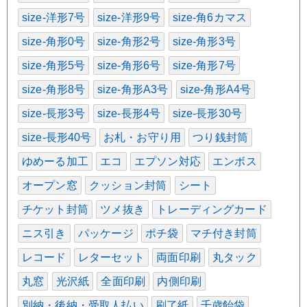
size-洋形7号
size-洋形9号
size-角6カマス
size-角形0号
size-角形2号
size-角形3号
size-角形5号
size-角形6号
size-角形7号
size-角形8号
size-角形A3号
size-角形A4号
size-長形3号
size-長形4号
size-長形30号
size-長形40号
お札・お守り用
つり銭封筒
ゆめーる加工
エコ
エプソン対応
エンボス
オープン窓
クッション封筒
シート
チケット封筒
ツメ抜き
トレーディングカード
ニス引き
パッケージ
ポチ袋
マチ付き封筒
レコード
レターセット
両面印刷
丸タック
丸窓
光沢紙
全面印刷
内側印刷
別納・後納・受取人払い
刷了紙
千歳飴袋