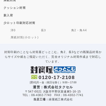
厚紙封筒
クッション封筒
新入荷
少ロット印刷対応封筒
洋0
長3
角2・角A4
厚紙封筒(小ロット)
封筒印刷のことなら封筒屋どっとこむ。角2、長3などの既製品封筒か
らサイズや紙をご指定いただく、完全オリジナル封筒作成まで対応し
ています。
0120-17-2108
[受付]月～金（祝日を除く）9:00～17:00
運営：株式会社タクセル
〒547-0021 大阪市平野区喜連東5-16-15
TEL：06-4302-7740 FAX：06-4302-7741
当店工場：
緑屋紙工株式会社