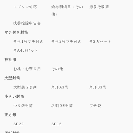
エプソン対応
給与明細書（その
源泉徴収票
他）
扶養控除申告書
マチ付き封筒
角形1号マチ付き
角形2号マチ付き
角2ガゼット
角A4ガゼット
神社用
お札・お守り用
その他
大型封筒
大型袋 2切判
角形A3号
角形B3号
小さい封筒
つり銭封筒
名刺DE封筒
プチ袋
正方形
SE22
SE16