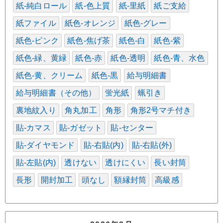
紙-純白ロール
紙-色上質
紙-里紙
紙ご支給
紙ファイル
紙色-オレンジ
紙色-グレー
紙色-ピンク
紙色-焦げ茶
紙色-白
紙色-紫
紙色-緑、黄緑
紙色-赤
紙色-透明
紙色-青、水色
紙色-黄、クリーム
紙色-黒
給与明細書
給与明細書（その他）
蛍光紙
蝋引き
裏地紋入り
角丸加工
角形
角形2号マチ付き
貼-カマス
貼-ガゼット
貼-センター
貼-ダイヤモンド
貼-右貼(内)
貼-右貼(外)
貼-左貼(内)
透けない
透けにくい
長い封筒
長形
開封加工
頭なし
額縁封筒
高級感