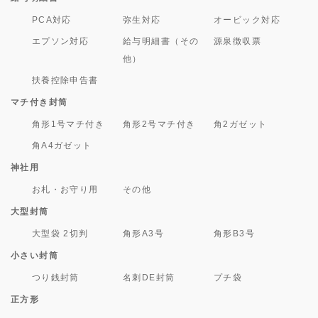
PCA対応
弥生対応
オービック対応
エプソン対応
給与明細書（その
源泉徴収票
他）
扶養控除申告書
マチ付き封筒
角形1号マチ付き
角形2号マチ付き
角2ガゼット
角A4ガゼット
神社用
お札・お守り用
その他
大型封筒
大型袋 2切判
角形A3号
角形B3号
小さい封筒
つり銭封筒
名刺DE封筒
プチ袋
正方形