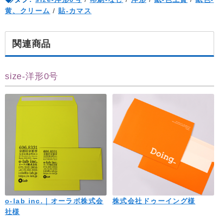
黄、クリーム
/
貼-カマス
関連商品
size-洋形0号
o-lab inc.｜オーラボ株式会
株式会社ドゥーイング様
社様