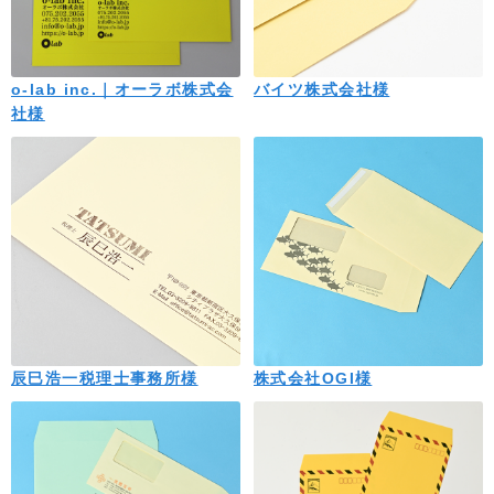
o-lab inc.｜オーラボ株式会
バイツ株式会社様
社様
辰巳浩一税理士事務所様
株式会社OGI様