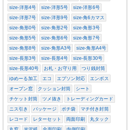
size-洋形4号
size-洋形5号
size-洋形6号
size-洋形7号
size-洋形9号
size-角6カマス
size-角形0号
size-角形2号
size-角形3号
size-角形5号
size-角形6号
size-角形7号
size-角形8号
size-角形A3号
size-角形A4号
size-長形3号
size-長形4号
size-長形30号
size-長形40号
お札・お守り用
つり銭封筒
ゆめーる加工
エコ
エプソン対応
エンボス
オープン窓
クッション封筒
シート
チケット封筒
ツメ抜き
トレーディングカード
ニス引き
パッケージ
ポチ袋
マチ付き封筒
レコード
レターセット
両面印刷
丸タック
丸窓
光沢紙
全面印刷
内側印刷