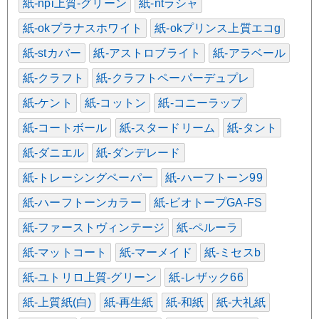
紙-npi上質-グリーン
紙-ntラシャ
紙-okプラナスホワイト
紙-okプリンス上質エコg
紙-stカバー
紙-アストロブライト
紙-アラベール
紙-クラフト
紙-クラフトペーパーデュプレ
紙-ケント
紙-コットン
紙-コニーラップ
紙-コートボール
紙-スタードリーム
紙-タント
紙-ダニエル
紙-ダンデレード
紙-トレーシングペーパー
紙-ハーフトーン99
紙-ハーフトーンカラー
紙-ビオトープGA-FS
紙-ファーストヴィンテージ
紙-ペルーラ
紙-マットコート
紙-マーメイド
紙-ミセスb
紙-ユトリロ上質-グリーン
紙-レザック66
紙-上質紙(白)
紙-再生紙
紙-和紙
紙-大礼紙