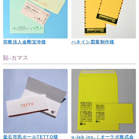
宗教法人金剛宝寺様
ハネイシ図案制作様
貼-カマス
釜石市民ホールTETTO様
o-lab inc.｜オーラボ株式会