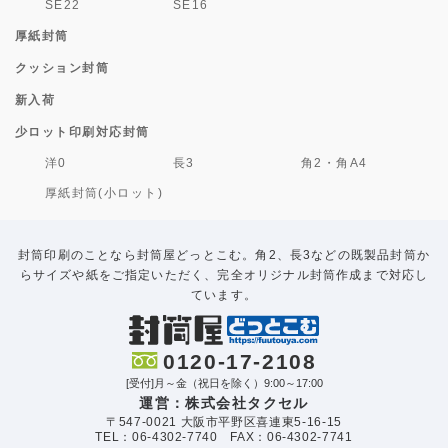
SE22
SE16
厚紙封筒
クッション封筒
新入荷
少ロット印刷対応封筒
洋0
長3
角2・角A4
厚紙封筒(小ロット)
封筒印刷のことなら封筒屋どっとこむ。角2、長3などの既製品封筒か
らサイズや紙をご指定いただく、完全オリジナル封筒作成まで対応し
ています。
0120-17-2108
[受付]月～金（祝日を除く）9:00～17:00
運営：株式会社タクセル
〒547-0021 大阪市平野区喜連東5-16-15
TEL：06-4302-7740 FAX：06-4302-7741