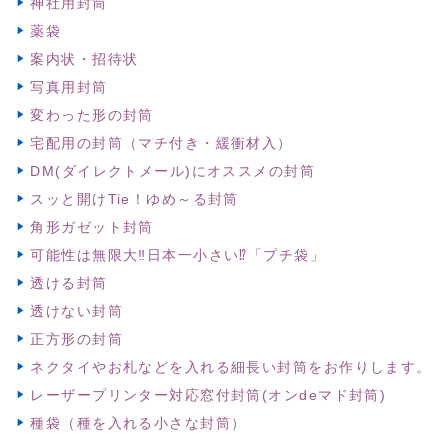
神社用封筒
薬袋
案内状・招待状
写真用封筒
変わった形の封筒
宅配用の封筒（マチ付き・緩衝材入）
DM(ダイレクトメール)にオススメの封筒
スッと開けTie！ゆめ～る封筒
角形ガゼット封筒
可能性は無限大‼日本一小さい⁉「プチ袋」
透ける封筒
透けない封筒
正方形の封筒
ネクタイやお札などを入れる細長い封筒をお作りします。
レーザープリンター対応窓付封筒(オンdeマド封筒)
種袋（種を入れる小さな封筒）