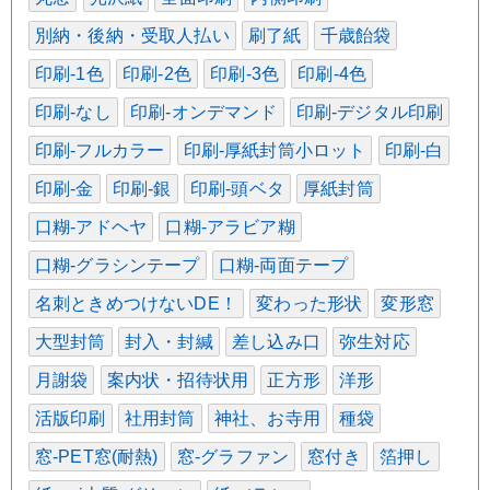
別納・後納・受取人払い
刷了紙
千歳飴袋
印刷-1色
印刷-2色
印刷-3色
印刷-4色
印刷-なし
印刷-オンデマンド
印刷-デジタル印刷
印刷-フルカラー
印刷-厚紙封筒小ロット
印刷-白
印刷-金
印刷-銀
印刷-頭ベタ
厚紙封筒
口糊-アドヘヤ
口糊-アラビア糊
口糊-グラシンテープ
口糊-両面テープ
名刺ときめつけないDE！
変わった形状
変形窓
大型封筒
封入・封緘
差し込み口
弥生対応
月謝袋
案内状・招待状用
正方形
洋形
活版印刷
社用封筒
神社、お寺用
種袋
窓-PET窓(耐熱)
窓-グラファン
窓付き
箔押し