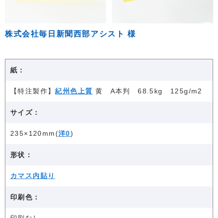
株式会社毎日新聞西部アシスト 様
紙：
【特注製作】
紀州色上質
黄 A本判 68.5kg 125g/m2
サイズ：
235×120mm(
洋0
)
形状：
カマス内貼り
印刷色：