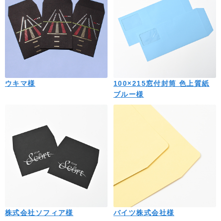
ウキマ様
100×215窓付封筒 色上質紙
ブルー様
株式会社ソフィア様
バイツ株式会社様