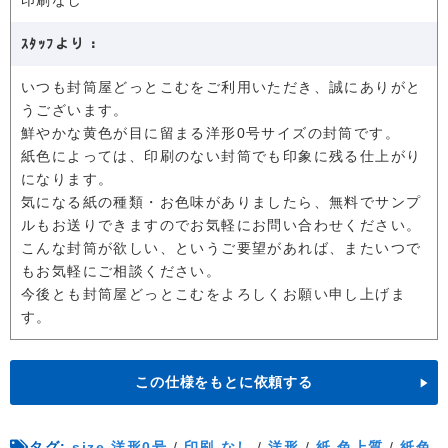
印刷なし
ｽﾀｯﾌより：
いつも封筒屋どっとこむをご利用いただき、誠にありがと
うございます。
鮮やかな黄色が目に留まる洋形0号サイズの封筒です。
紙色によっては、印刷のない封筒でも印象に残る仕上がり
になります。
気になる紙の種類・お色味がありましたら、無料でサンプ
ルもお送りできますのでお気軽にお問い合わせください。
こんな封筒が欲しい、というご要望があれば、またいつで
もお気軽にご相談ください。
今後とも封筒屋どっとこむをよろしくお願い申し上げま
す。
この仕様をもとに依頼する
タグ:
size-洋形0号
/
印刷-なし
/
洋形
/
紙-色上質
/
紙色-