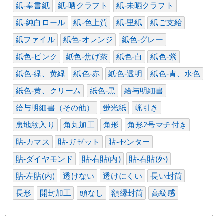
紙-奉書紙
紙-晒クラフト
紙-未晒クラフト
紙-純白ロール
紙-色上質
紙-里紙
紙ご支給
紙ファイル
紙色-オレンジ
紙色-グレー
紙色-ピンク
紙色-焦げ茶
紙色-白
紙色-紫
紙色-緑、黄緑
紙色-赤
紙色-透明
紙色-青、水色
紙色-黄、クリーム
紙色-黒
給与明細書
給与明細書（その他）
蛍光紙
蝋引き
裏地紋入り
角丸加工
角形
角形2号マチ付き
貼-カマス
貼-ガゼット
貼-センター
貼-ダイヤモンド
貼-右貼(内)
貼-右貼(外)
貼-左貼(内)
透けない
透けにくい
長い封筒
長形
開封加工
頭なし
額縁封筒
高級感