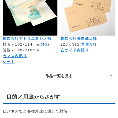
株式会社アトリエヨシノ様
株式会社矢島商店様
封筒 / 162×114mm(
洋2
)
228ｘ312(
角形A4
)
便箋 / 148×210mm
左サイド内貼り
カマス内貼り
シート
作品一覧を見る
からさがす
目的／用途
ビジネスなど各種用途に適した封筒