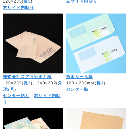
120×235(
長3
)
左サイド内貼り
右サイド内貼り
株式会社コアラやまと様
熊田シール様
120×235(
長3
)、240×332(
角
120ｘ235mm(
長3
)
形2号
)
センター貼
センター貼り
、
右サイド内貼
り