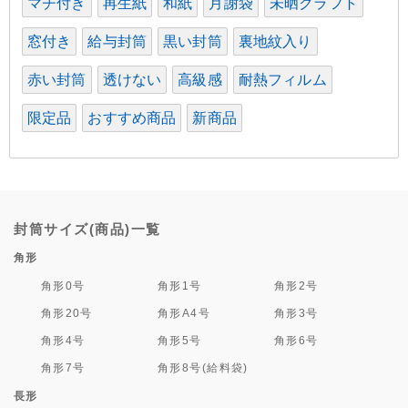
マチ付き
再生紙
和紙
月謝袋
未晒クラフト
窓付き
給与封筒
黒い封筒
裏地紋入り
赤い封筒
透けない
高級感
耐熱フィルム
限定品
おすすめ商品
新商品
封筒サイズ(商品)一覧
角形
角形0号
角形1号
角形2号
角形20号
角形A4号
角形3号
角形4号
角形5号
角形6号
角形7号
角形8号(給料袋)
長形