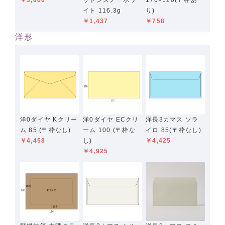
￥3,860
ットンスノーホワ
176×120(〒枠あ
イト 116.3g
り)
￥1,437
￥758
洋形
洋0ダイヤ Kクリー
洋0ダイヤ ECクリ
洋長3カマス ソラ
ム 85 (〒枠なし)
ーム 100 (〒枠な
イロ 85(〒枠なし)
￥4,458
し)
￥4,425
￥4,925