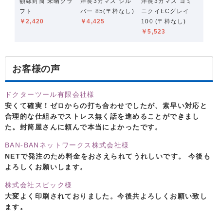
額縁封筒 未晒クラ
洋長3カマス シル
洋長3カマス ヨミ
フト
バー 85(〒枠なし)
ニクイECグレイ
￥2,420
￥4,425
100 (〒枠なし)
￥5,523
お客様の声
ドクターツール有限会社様
安くて確実！ゼロからの打ち合わせでしたが、素早い対応と
合理的な仕組みでストレス無く話を進めることができまし
た。封筒屋さんに頼んで本当によかったです。
BAN-BANネットワークス株式会社様
NETで発注のため料金をおさえられてうれしいです。 今後も
よろしくお願いします。
株式会社スピック様
大変よく印刷されておりました。今後共よろしくお願い致し
ます。