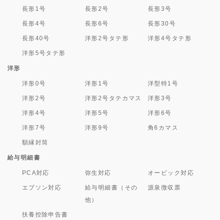
長形1号
長形2号
長形3号
長形4号
長形6号
長形30号
長形40号
洋形2号タテ形
洋形4号タテ形
洋形5号タテ形
洋形
洋形0号
洋形1号
洋型特1号
洋形2号
洋形2号タテカマス
洋形3号
洋形4号
洋形5号
洋形6号
洋形7号
洋形9号
角6カマス
額縁封筒
給与明細書
PCA対応
弥生対応
オービック対応
エプソン対応
給与明細書（その
源泉徴収票
他）
扶養控除申告書