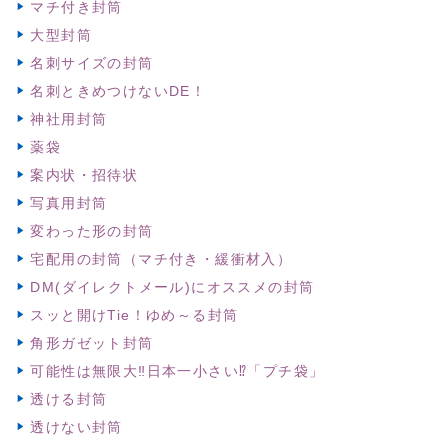
マチ付き封筒
大型封筒
名刺サイズの封筒
名刺ときめつけないDE！
神社用封筒
薬袋
案内状・招待状
写真用封筒
変わった形の封筒
宅配用の封筒（マチ付き・緩衝材入）
DM(ダイレクトメール)にオススメの封筒
スッと開けTie！ゆめ～る封筒
角形ガゼット封筒
可能性は無限大‼日本一小さい⁉「プチ袋」
透ける封筒
透けない封筒