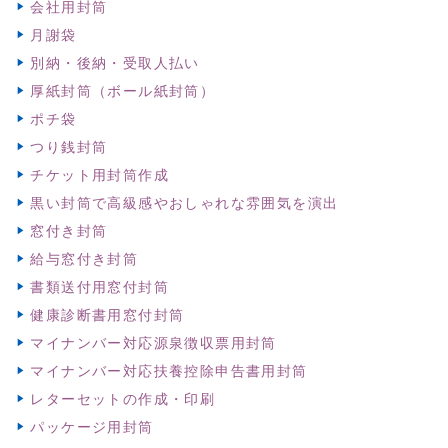
会社用封筒
月謝袋
別納・後納・受取人払い
厚紙封筒（ボール紙封筒）
ポチ袋
つり銭封筒
チケット用封筒作成
黒い封筒で高級感やおしゃれな雰囲気を演出
窓付き封筒
給与窓付き封筒
書類送付用窓付封筒
健康診断書用窓付封筒
マイナンバー対応源泉徴収票用封筒
マイナンバー対応扶養控除申告書用封筒
レターセットの作成・印刷
パッケージ用封筒