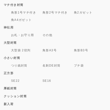
マチ付き封筒
角形1号マチ付き
角形2号マチ付き
角2ガゼット
角A4ガゼット
神社用
お札・お守り用
その他
大型封筒
大型袋 2切判
角形A3号
角形B3号
小さい封筒
つり銭封筒
名刺DE封筒
プチ袋
正方形
SE22
SE16
厚紙封筒
クッション封筒
新入荷