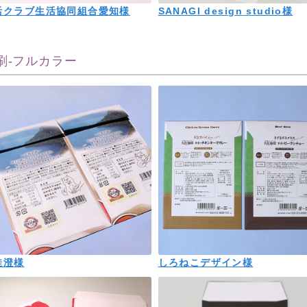
活クラブ生活協同組合愛知様
SANAGI design studio様
刷-フルカラー
佳澄様
しろねこデザイン様