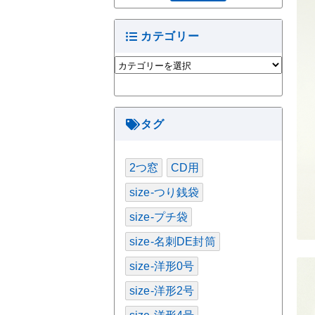
カテゴリー
カ
テ
ゴ
リ
ー
タグ
2つ窓
CD用
size-つり銭袋
size-プチ袋
size-名刺DE封筒
size-洋形0号
size-洋形2号