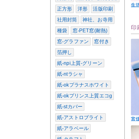
生
正方形
洋形
活版印刷
社用封筒
神社、お寺用
印
種袋
窓-PET窓(耐熱)
窓-グラファン
窓付き
箔押し
紙-npi上質-グリーン
紙-ntラシャ
紙-okプラナスホワイト
紙-okプリンス上質エコg
紙-stカバー
紙-アストロブライト
宮
紙-アラベール