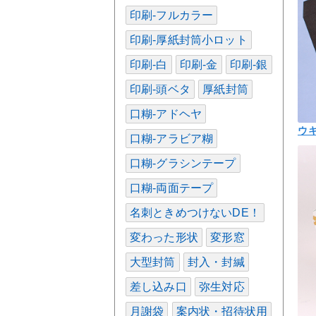
印刷-フルカラー
印刷-厚紙封筒小ロット
印刷-白
印刷-金
印刷-銀
印刷-頭ベタ
厚紙封筒
口糊-アドヘヤ
ウ
口糊-アラビア糊
口糊-グラシンテープ
口糊-両面テープ
名刺ときめつけないDE！
変わった形状
変形窓
大型封筒
封入・封緘
差し込み口
弥生対応
月謝袋
案内状・招待状用