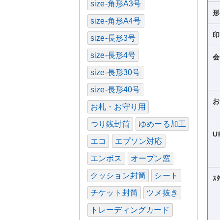
size-角形A3号
size-角形A4号
size-長形3号
size-長形4号
size-長形30号
size-長形40号
お札・お守り用
つり銭封筒
ゆめーる加工
U
エコ
エプソン対応
エンボス
オープン窓
クッション封筒
シート
ｽ
チケット封筒
ツメ抜き
トレーディングカード