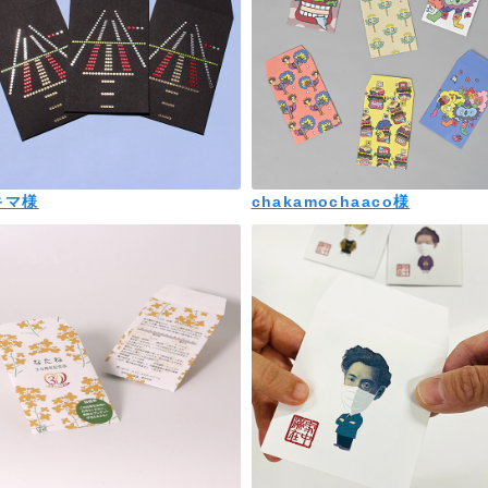
キマ様
chakamochaaco様