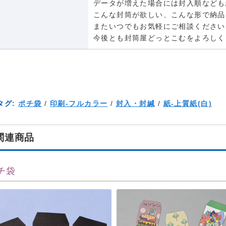
データが増えた場合には封入順なども
こんな封筒が欲しい、こんな形で納品
またいつでもお気軽にご相談ください
今後とも封筒屋どっとこむをよろしく
タグ:
ポチ袋
/
印刷-フルカラー
/
封入・封緘
/
紙-上質紙(白)
関連商品
チ袋