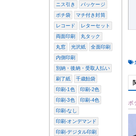
ニス引き
パッケージ
ポチ袋
マチ付き封筒
レコード
レターセット
両面印刷
丸タック
丸窓
光沢紙
全面印刷
内側印刷
別納・後納・受取人払い
刷了紙
千歳飴袋
印刷-1色
印刷-2色
印刷-3色
印刷-4色
ポ
印刷-なし
印刷-オンデマンド
印刷-デジタル印刷