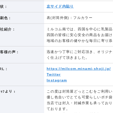
左サイド内貼り
形状：
表(封筒外側)：フルカラー
印刷色：
ミルコム南では、四国を中心に乳製品
会社紹介：
四国の皆様に安心安全の商品をお届け
地域のお客様の健やかな毎日に寄り添
迅速かつ丁寧にご対応頂き、オリジナ
お客様の声：
く仕上げて頂きました。
https://milcom.minami-shoji.jp/
RL：
Twitter
Instagram
この度は封筒屋どっとこむをご利用い
ﾀｯﾌより：
優し色合いでとても可愛らしいポチ袋
当店では封入・封緘作業も承っており
ております。