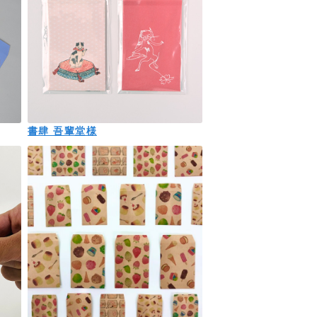
書肆 吾輩堂様