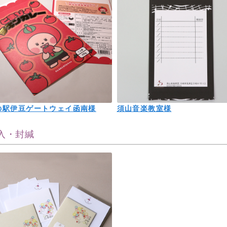
の駅伊豆ゲートウェイ函南様
須山音楽教室様
入・封緘