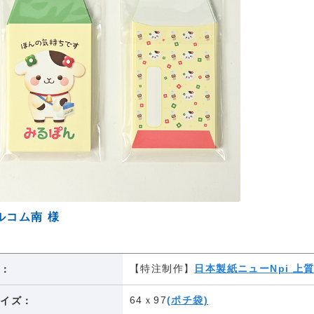
ルコム南 様
【特注制作】
日本製紙ニューNpi 上
紙：
64ｘ97
(ポチ袋)
サイズ：