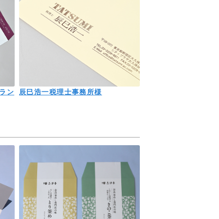
ラン
辰巳浩一税理士事務所様