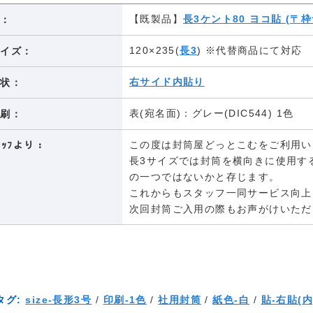
【既製品】
長3ケント80 ヨコ貼 (〒枠
紙：
120×235(
長3
) ※代替商品にて対応
サイズ：
右サイド内貼り
形状：
表(宛名面)：グレー(DIC544) 1色
印刷：
この度は封筒屋どっとこむをご利用い
ﾀｯﾌより：
長3サイズでは封筒を横向きに使用す
の一つではないかと存じます。
これからもスタッフ一同サービス向上
次回封筒ご入用の際もお声がけいただ
タグ:
size-長形3号
/
印刷-1色
/
社用封筒
/
紙色-白
/
貼-右貼(内