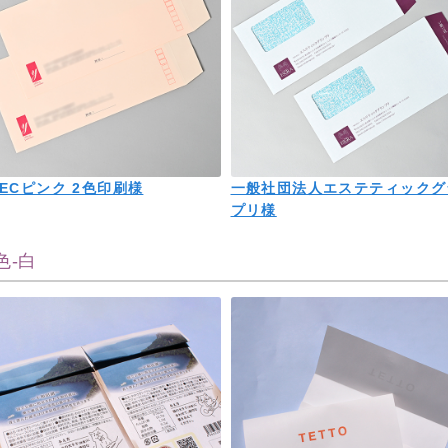
3ECピンク 2色印刷様
一般社団法人エステティックグ
プリ様
色-白