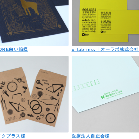
ORE白い箱様
o-lab inc.｜オーラボ株式会
イクプラス様
医療法人自正会様