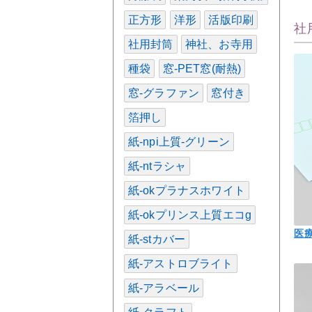
正方形
洋形
活版印刷
社
社用封筒
神社、お寺用
種袋
窓-PET窓(耐熱)
窓-グラファン
窓付き
箔押し
紙-npi上質-グリーン
紙-ntラシャ
紙-okプラナスホワイト
紙-okプリンス上質エコg
医
紙-stカバー
紙-アストロブライト
紙-アラベール