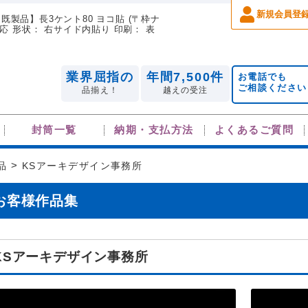
新規会員登
既製品】長3ケント80 ヨコ貼 (〒枠ナ
て対応 形状： 右サイド内貼り 印刷： 表
業界屈指の
年間7,500件
お電話でも
ご相談ください
品揃え！
越えの受注
封筒一覧
納期・支払方法
よくあるご質問
品
>
KSアーキデザイン事務所
お客様作品集
KSアーキデザイン事務所