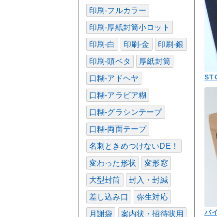
印刷-フルカラー
印刷-厚紙封筒小ロット
印刷-白
印刷-金
印刷-銀
印刷-頭ベタ
厚紙封筒
ST
口糊-アドヘヤ
口糊-アラビア糊
口糊-グラシンテープ
口糊-両面テープ
名刺ときめつけないDE！
変わった形状
変形窓
大型封筒
封入・封緘
差し込み口
弥生対応
バ
月謝袋
案内状・招待状用