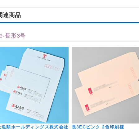
関連商品
ze-長形3号
上魚類ホールディングス株式会社
長3ECピンク 2色印刷様