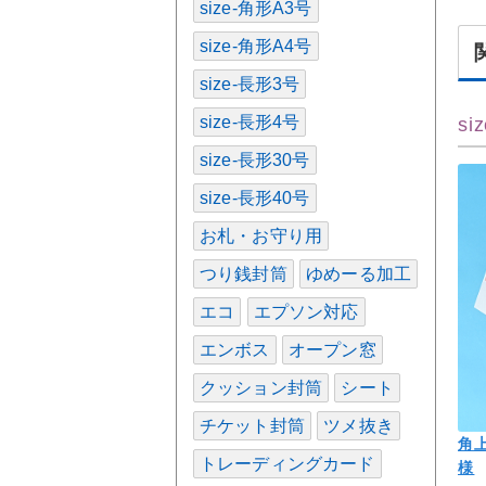
size-角形A3号
size-角形A4号
size-長形3号
size-長形4号
si
size-長形30号
size-長形40号
お札・お守り用
つり銭封筒
ゆめーる加工
エコ
エプソン対応
エンボス
オープン窓
クッション封筒
シート
チケット封筒
ツメ抜き
角
トレーディングカード
様