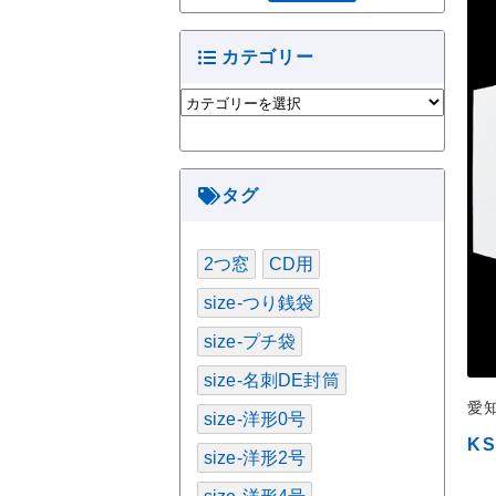
カテゴリー
カ
テ
ゴ
リ
ー
タグ
2つ窓
CD用
size-つり銭袋
size-プチ袋
size-名刺DE封筒
愛
size-洋形0号
K
size-洋形2号