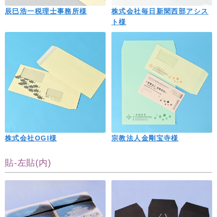
辰巳浩一税理士事務所様
株式会社毎日新聞西部アシス
ト様
株式会社OGI様
宗教法人金剛宝寺様
貼-左貼(内)