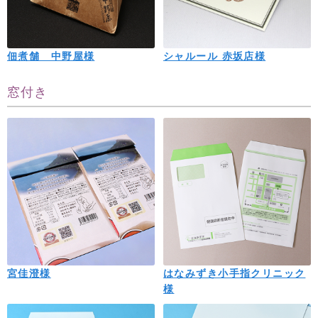
佃煮舗 中野屋様
シャルール 赤坂店様
窓付き
宮佳澄様
はなみずき小手指クリニック
様