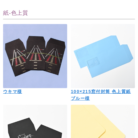
紙-色上質
ウキマ様
100×215窓付封筒 色上質紙
ブルー様