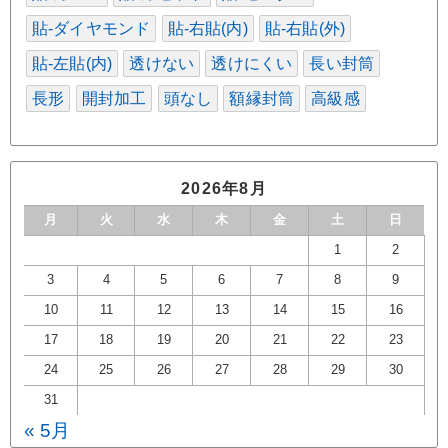
貼-ダイヤモンド
貼-右貼(内)
貼-右貼(外)
貼-左貼(内)
透けない
透けにくい
長い封筒
長形
開封加工
頭なし
額縁封筒
高級感
2026年8月
月
火
水
木
金
土
日
1
2
3
4
5
6
7
8
9
10
11
12
13
14
15
16
17
18
19
20
21
22
23
24
25
26
27
28
29
30
31
« 5月