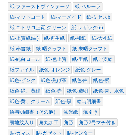
紙-ファーストヴィンテージ
紙-ペルーラ
紙-マットコート
紙-マーメイド
紙-ミセスb
紙-ユトリロ上質-グリーン
紙-レザック66
紙-上質紙(白)
紙-再生紙
紙-和紙
紙-大礼紙
紙-奉書紙
紙-晒クラフト
紙-未晒クラフト
紙-純白ロール
紙-色上質
紙-里紙
紙ご支給
紙ファイル
紙色-オレンジ
紙色-グレー
紙色-ピンク
紙色-焦げ茶
紙色-白
紙色-紫
紙色-緑、黄緑
紙色-赤
紙色-透明
紙色-青、水色
紙色-黄、クリーム
紙色-黒
給与明細書
給与明細書（その他）
蛍光紙
蝋引き
裏地紋入り
角丸加工
角形
角形2号マチ付き
貼-カマス
貼-ガゼット
貼-センター