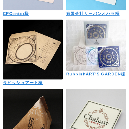
CPCenter様
有限会社リーバンオハラ様
RubbishART'S GARDEN様
ラビッシュアート様