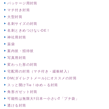
パッケージ用封筒
マチ付き封筒
大型封筒
名刺サイズの封筒
名刺ときめつけないDE！
神社用封筒
薬袋
案内状・招待状
写真用封筒
変わった形の封筒
宅配用の封筒（マチ付き・緩衝材入）
DM(ダイレクトメール)にオススメの封筒
スッと開けTie！ゆめ～る封筒
角形ガゼット封筒
可能性は無限大‼日本一小さい⁉「プチ袋」
透ける封筒