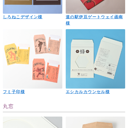
しろねこデザイン様
道の駅伊豆ゲートウェイ函南
様
フミ子印様
エシカルカウンセル様
丸窓