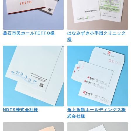
釜石市民ホールTETTO様
はなみずき小手指クリニック
様
NDTS株式会社様
角上魚類ホールディングス株
式会社様