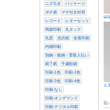
ニス引き
パッケージ
ポチ袋
マチ付き封筒
は
レコード
レターセット
両面印刷
丸タック
丸窓
光沢紙
全面印刷
内側印刷
別納・後納・受取人払い
刷了紙
千歳飴袋
印刷-1色
印刷-2色
印刷-3色
印刷-4色
ト
印刷-なし
印刷-オンデマンド
貼
印刷-デジタル印刷