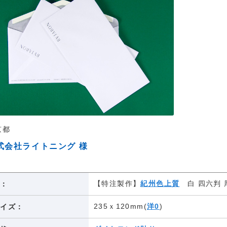
京都
式会社ライトニング 様
【特注製作】
紀州色上質
白 四六判 厚口
紙：
235ｘ120mm(
洋0
)
サイズ：