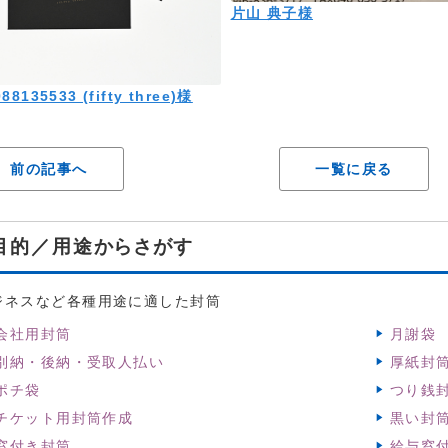
片山 典子様
88135533 (fifty three)様
前の記事へ
一覧に戻る
からさがす
目的／用途
ジネスなど各種用途に適した封筒
会社用封筒
月謝袋
別納・後納・受取人払い
厚紙封
ポチ袋
つり銭
チケット用封筒作成
黒い封
窓付き封筒
給与窓