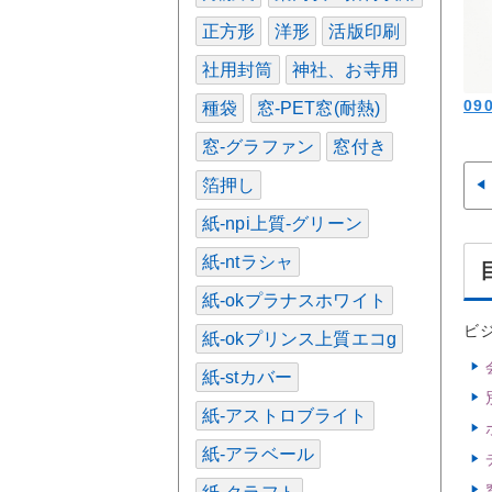
正方形
洋形
活版印刷
社用封筒
神社、お寺用
090
種袋
窓-PET窓(耐熱)
窓-グラファン
窓付き
箔押し
紙-npi上質-グリーン
紙-ntラシャ
紙-okプラナスホワイト
ビ
紙-okプリンス上質エコg
紙-stカバー
紙-アストロブライト
紙-アラベール