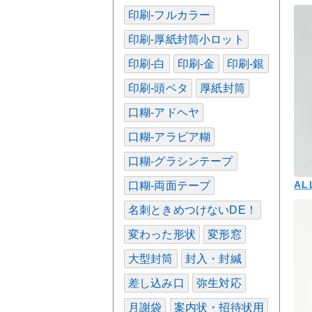
印刷-フルカラー
印刷-厚紙封筒小ロット
印刷-白
印刷-金
印刷-銀
印刷-頭ベタ
厚紙封筒
口糊-アドヘヤ
口糊-アラビア糊
口糊-グラシンテープ
AL
口糊-両面テープ
名刺ときめつけないDE！
変わった形状
変形窓
大型封筒
封入・封緘
差し込み口
弥生対応
月謝袋
案内状・招待状用