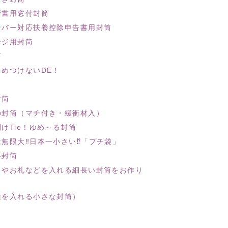
断書用窓付封筒
ンバー対応扶養控除申告書用封筒
ージ用封筒
筒
きめつけないDE！
封筒
の封筒（マチ付き・緩衝材入）
けTie！ゆめ～る封筒
は無限大‼日本一小さい⁉「プチ袋」
い封筒
イやお札などを入れる細長い封筒をお作り
種を入れる小さな封筒）