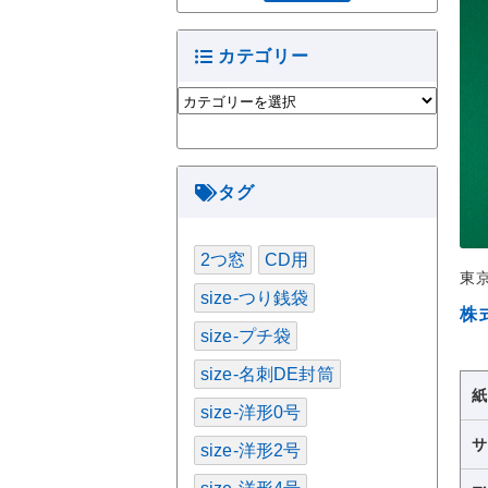
カテゴリー
カ
テ
ゴ
リ
ー
タグ
2つ窓
CD用
東
size-つり銭袋
株
size-プチ袋
size-名刺DE封筒
size-洋形0号
size-洋形2号