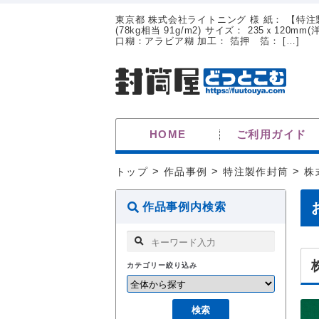
東京都 株式会社ライトニング 様 紙： 【特
(78kg相当 91g/m2) サイズ： 235ｘ120
口糊：アラビア糊 加工： 箔押 箔： […]
HOME
ご利用ガイド
トップ
>
作品事例
>
特注製作封筒
>
株
作品事例内検索
カテゴリー絞り込み