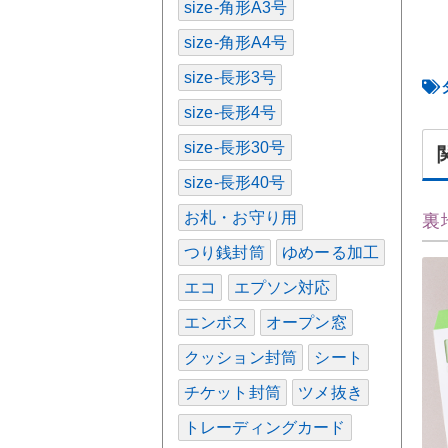
size-角形A3号
size-角形A4号
size-長形3号
size-長形4号
size-長形30号
size-長形40号
お札・お守り用
裏
つり銭封筒
ゆめーる加工
エコ
エプソン対応
エンボス
オープン窓
クッション封筒
シート
チケット封筒
ツメ抜き
トレーディングカード