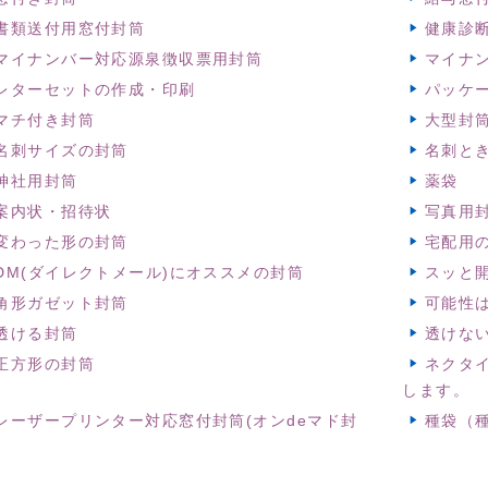
書類送付用窓付封筒
健康診
マイナンバー対応源泉徴収票用封筒
マイナ
レターセットの作成・印刷
パッケ
マチ付き封筒
大型封
名刺サイズの封筒
名刺と
神社用封筒
薬袋
案内状・招待状
写真用
変わった形の封筒
宅配用
DM(ダイレクトメール)にオススメの封筒
スッと開
角形ガゼット封筒
可能性
透ける封筒
透けな
正方形の封筒
ネクタ
します。
レーザープリンター対応窓付封筒(オンdeマド封
種袋（