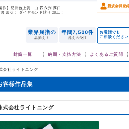
新規会員登
注製作】紀州色上質 白 四六判 厚口
mm(洋0) 形状： ダイヤモンド貼り 加工：
業界屈指の
年間7,500件
お電話でも
ご相談ください
品揃え！
越えの受注
封筒一覧
納期・支払方法
よくあるご質問
式会社ライトニング
お客様作品集
株式会社ライトニング