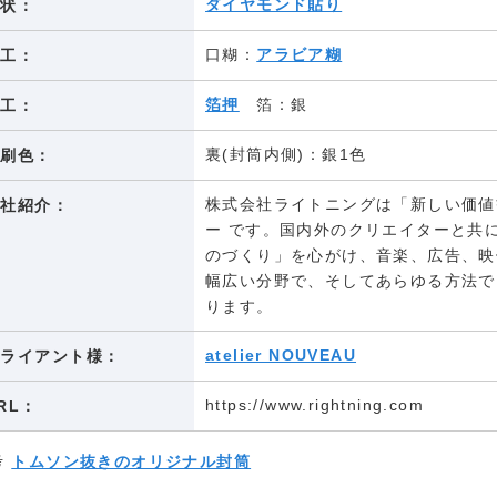
ダイヤモンド貼り
形状：
口糊：
アラビア糊
加工：
箔押
箔：銀
加工：
裏(封筒内側)：銀1色
印刷色：
株式会社ライトニングは「新しい価値
会社紹介：
ー です。国内外のクリエイターと共
のづくり」を心がけ、音楽、広告、映
幅広い分野で、そしてあらゆる方法で
ります。
atelier NOUVEAU
クライアント様：
https://www.rightning.com
RL：
考
トムソン抜きのオリジナル封筒