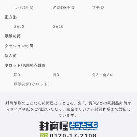
つり銭封筒
名刺DE封筒
プチ袋
正方形
SE22
SE16
厚紙封筒
クッション封筒
新入荷
少ロット印刷対応封筒
洋0
長3
角2・角A4
厚紙封筒(小ロット)
封筒印刷のことなら封筒屋どっとこむ。角2、長3などの既製品封筒か
らサイズや紙をご指定いただく、完全オリジナル封筒作成まで対応し
ています。
0120-17-2108