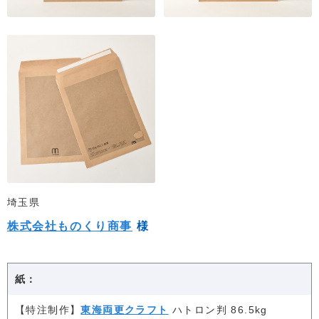
埼玉県
株式会社ものくり商事
様
紙：
【特注制作】
東海両更クラフト
ハトロン判 86.5kg