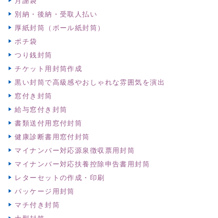
月謝袋
別納・後納・受取人払い
厚紙封筒（ボール紙封筒）
ポチ袋
つり銭封筒
チケット用封筒作成
黒い封筒で高級感やおしゃれな雰囲気を演出
窓付き封筒
給与窓付き封筒
書類送付用窓付封筒
健康診断書用窓付封筒
マイナンバー対応源泉徴収票用封筒
マイナンバー対応扶養控除申告書用封筒
レターセットの作成・印刷
パッケージ用封筒
マチ付き封筒