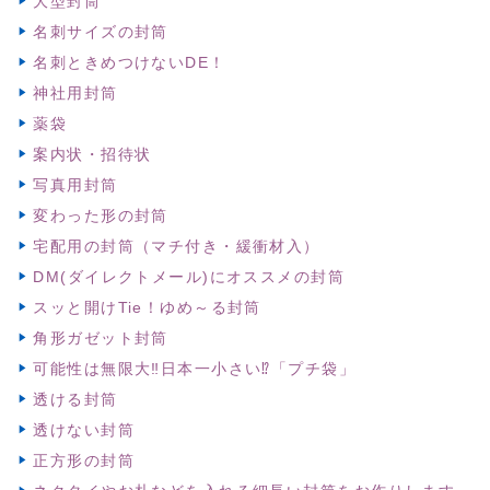
大型封筒
名刺サイズの封筒
名刺ときめつけないDE！
神社用封筒
薬袋
案内状・招待状
写真用封筒
変わった形の封筒
宅配用の封筒（マチ付き・緩衝材入）
DM(ダイレクトメール)にオススメの封筒
スッと開けTie！ゆめ～る封筒
角形ガゼット封筒
可能性は無限大‼日本一小さい⁉「プチ袋」
透ける封筒
透けない封筒
正方形の封筒