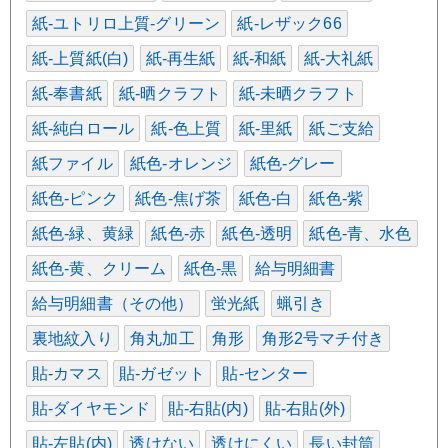
紙-ユトリロ上質-グリーン
紙-レザック66
紙-上質紙(白)
紙-再生紙
紙-和紙
紙-大礼紙
紙-奉書紙
紙-晒クラフト
紙-未晒クラフト
紙-純白ロール
紙-色上質
紙-里紙
紙ご支給
紙ファイル
紙色-オレンジ
紙色-グレー
紙色-ピンク
紙色-焦げ茶
紙色-白
紙色-紫
紙色-緑、黄緑
紙色-赤
紙色-透明
紙色-青、水色
紙色-黄、クリーム
紙色-黒
給与明細書
給与明細書（その他）
蛍光紙
蝋引き
裏地紋入り
角丸加工
角形
角形2号マチ付き
貼-カマス
貼-ガゼット
貼-センター
貼-ダイヤモンド
貼-右貼(内)
貼-右貼(外)
貼-左貼(内)
透けない
透けにくい
長い封筒