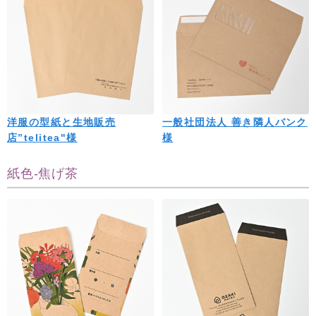
洋服の型紙と生地販売
一般社団法人 善き隣人バンク
店”telitea"様
様
紙色-焦げ茶