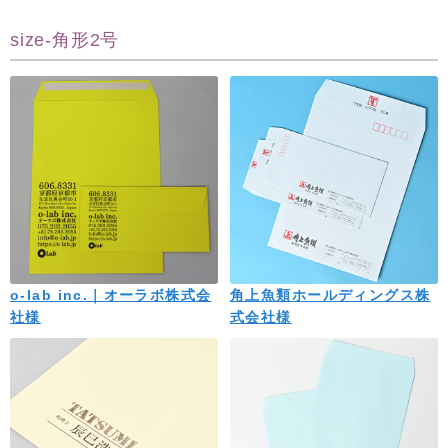
size-角形2号
o-lab inc.｜オーラボ株式会
角上魚類ホールディングス株
社様
式会社様