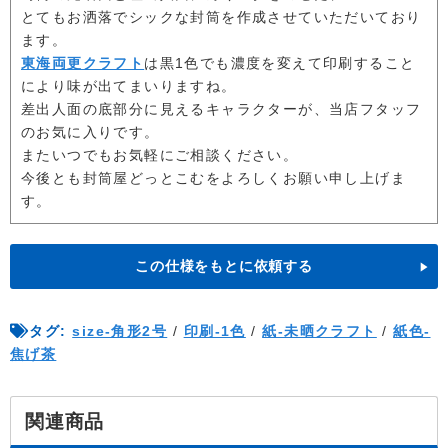
とてもお洒落でシックな封筒を作成させていただいており
ます。
東海両更クラフト
は黒1色でも濃度を変えて印刷すること
により味が出てまいりますね。
差出人面の底部分に見えるキャラクターが、当店フタッフ
のお気に入りです。
またいつでもお気軽にご相談ください。
今後とも封筒屋どっとこむをよろしくお願い申し上げま
す。
この仕様をもとに依頼する
タグ:
size-角形2号
/
印刷-1色
/
紙-未晒クラフト
/
紙色-
焦げ茶
関連商品