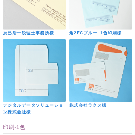
辰巳浩一税理士事務所様
角2ECブルー_1色印刷様
デジタルデータソリューショ
株式会社ラクス様
ン株式会社様
印刷-1色