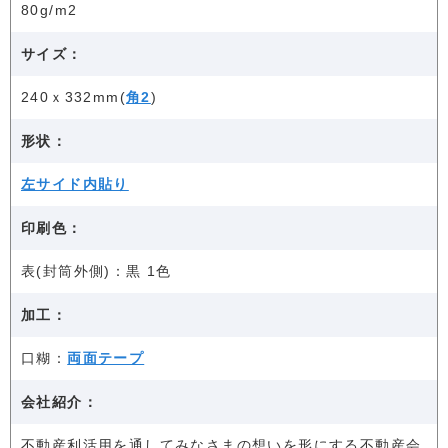
80g/m2
サイズ：
240ｘ332mm(
角2
)
形状：
左サイド内貼り
印刷色：
表(封筒外側)：黒 1色
加工：
口糊：
両面テープ
会社紹介：
不動産利活用を通してみなさまの想いを形にする不動産会