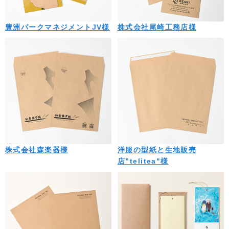
豊洲パークマネジメントJV様
株式会社尾崎工務店様
株式会社森楽器様
洋服の型紙と生地販売
店”telitea"様