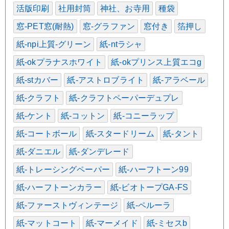
活版印刷
社用封筒
神社、お寺用
種袋
窓-PET窓(耐熱)
窓-グラファン
窓付き
箔押し
紙-npi上質-グリーン
紙-ntラシャ
紙-okプラナスホワイト
紙-okプリンス上質エコg
紙-stカバー
紙-アストロブライト
紙-アラベール
紙-クラフト
紙-クラフトペーパーデュプレ
紙-ケント
紙-コットン
紙-コニーラップ
紙-コートボール
紙-スタードリーム
紙-タント
紙-ダニエル
紙-ダンデレード
紙-トレーシングペーパー
紙-ハーフトーン99
紙-ハーフトーンカラー
紙-ビオトープGA-FS
紙-ファーストヴィンテージ
紙-ペルーラ
紙-マットコート
紙-マーメイド
紙-ミセスb