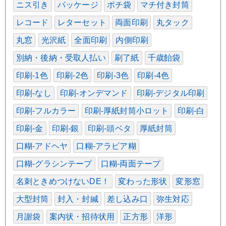
ニス引き
パッケージ
ポチ袋
マチ付き封筒
レコード
レターセット
両面印刷
丸タック
丸窓
光沢紙
全面印刷
内側印刷
別納・後納・受取人払い
刷了紙
千歳飴袋
印刷-1色
印刷-2色
印刷-3色
印刷-4色
印刷-なし
印刷-オンデマンド
印刷-デジタル印刷
印刷-フルカラー
印刷-厚紙封筒小ロット
印刷-白
印刷-金
印刷-銀
印刷-頭ベタ
厚紙封筒
口糊-アドヘヤ
口糊-アラビア糊
口糊-グラシンテープ
口糊-両面テープ
名刺ときめつけないDE！
変わった形状
変形窓
大型封筒
封入・封緘
差し込み口
弥生対応
月謝袋
案内状・招待状用
正方形
洋形