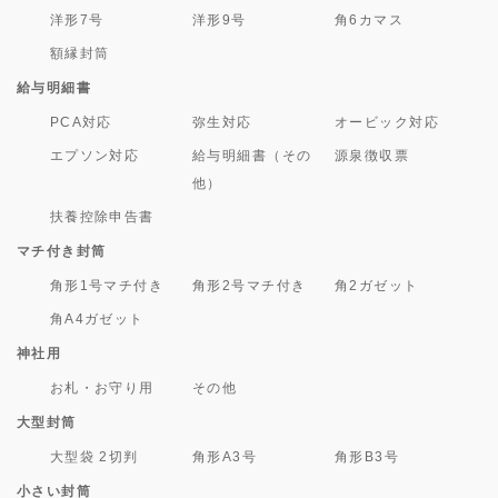
洋形7号
洋形9号
角6カマス
額縁封筒
給与明細書
PCA対応
弥生対応
オービック対応
エプソン対応
給与明細書（その
源泉徴収票
他）
扶養控除申告書
マチ付き封筒
角形1号マチ付き
角形2号マチ付き
角2ガゼット
角A4ガゼット
神社用
お札・お守り用
その他
大型封筒
大型袋 2切判
角形A3号
角形B3号
小さい封筒