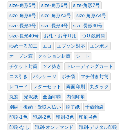
size-角形5号
size-角形6号
size-角形7号
size-角形8号
size-角形A3号
size-角形A4号
size-長形3号
size-長形4号
size-長形30号
size-長形40号
お札・お守り用
つり銭封筒
ゆめーる加工
エコ
エプソン対応
エンボス
オープン窓
クッション封筒
シート
チケット封筒
ツメ抜き
トレーディングカード
ニス引き
パッケージ
ポチ袋
マチ付き封筒
レコード
レターセット
両面印刷
丸タック
丸窓
光沢紙
全面印刷
内側印刷
別納・後納・受取人払い
刷了紙
千歳飴袋
印刷-1色
印刷-2色
印刷-3色
印刷-4色
印刷-なし
印刷-オンデマンド
印刷-デジタル印刷