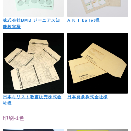
株式会社BMB ジーニアス知
A.K.T ballet様
能教室様
日本キリスト教書販売株式会
日本発条株式会社様
社様
印刷-1色