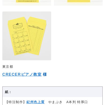
東京都
CRECERピアノ教室
様
紙：
【特注制作】
紀州色上質
やまぶき A本判 特厚口