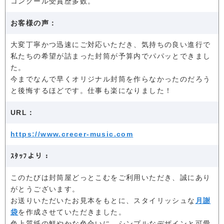
コンクール受賞歴多数。
お客様の声：
大変丁寧かつ迅速にご対応いただき、気持ちの良い進行で
私たちの希望が詰まった封筒が予算内でパパッとできまし
た。
今までなんで早くオリジナル封筒を作らなかったのだろう
と後悔するほどです。仕事も楽になりました！
URL：
https://www.crecer-music.com
ｽﾀｯﾌより：
このたびは封筒屋どっとこむをご利用いただき、誠にあり
がとうございます。
お送りいただいたお見本をもとに、スタイリッシュな
月謝
袋
を作成させていただきました。
色上質紙の鮮やかな色合いに、シンプルなデザインと可愛