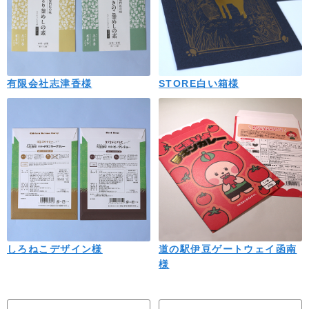
有限会社志津香様
STORE白い箱様
しろねこデザイン様
道の駅伊豆ゲートウェイ函南
様