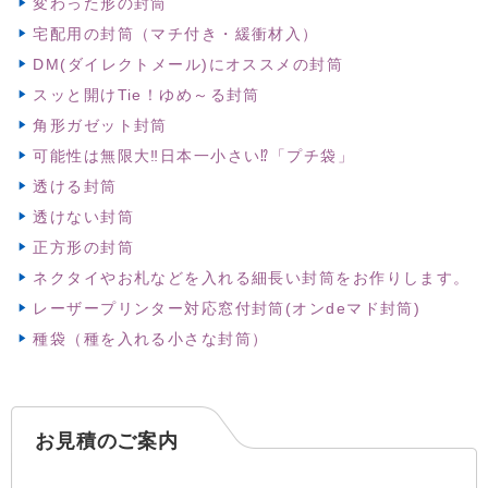
変わった形の封筒
宅配用の封筒（マチ付き・緩衝材入）
DM(ダイレクトメール)にオススメの封筒
スッと開けTie！ゆめ～る封筒
角形ガゼット封筒
可能性は無限大‼日本一小さい⁉「プチ袋」
透ける封筒
透けない封筒
正方形の封筒
ネクタイやお札などを入れる細長い封筒をお作りします。
レーザープリンター対応窓付封筒(オンdeマド封筒)
種袋（種を入れる小さな封筒）
お見積のご案内