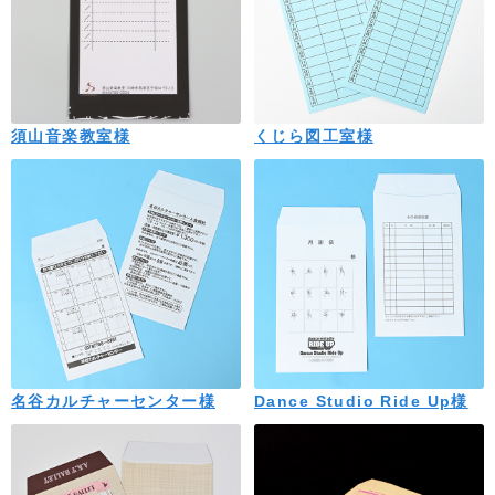
須山音楽教室様
くじら図工室様
名谷カルチャーセンター様
Dance Studio Ride Up様