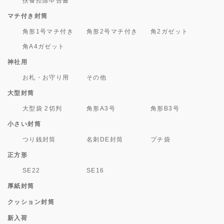
扶養控除申告書
マチ付き封筒
角形1号マチ付き
角形2号マチ付き
角2ガゼット
角A4ガゼット
神社用
お札・お守り用
その他
大型封筒
大型袋 2切判
角形A3号
角形B3号
小さい封筒
つり銭封筒
名刺DE封筒
プチ袋
正方形
SE22
SE16
厚紙封筒
クッション封筒
新入荷