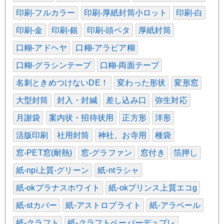
印刷-フルカラー
印刷-厚紙封筒小ロット
印刷-白
印刷-金
印刷-銀
印刷-頭ベタ
厚紙封筒
口糊-アドヘヤ
口糊-アラビア糊
口糊-グラシンテープ
口糊-両面テープ
名刺ときめつけないDE！
変わった形状
変形窓
大型封筒
封入・封緘
差し込み口
弥生対応
月謝袋
案内状・招待状用
正方形
洋形
活版印刷
社用封筒
神社、お寺用
種袋
窓-PET窓(耐熱)
窓-グラファン
窓付き
箔押し
紙-npi上質-グリーン
紙-ntラシャ
紙-okプラナスホワイト
紙-okプリンス上質エコg
紙-stカバー
紙-アストロブライト
紙-アラベール
紙-クラフト
紙-クラフトペーパーデュプレ