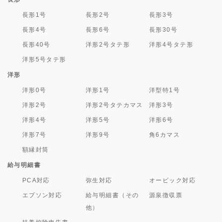
長形1号
長形2号
長形3号
長形4号
長形6号
長形30号
長形40号
洋形2号タテ形
洋形4号タテ形
洋形5号タテ形
洋形
洋形0号
洋形1号
洋型特1号
洋形2号
洋形2号タテカマス
洋形3号
洋形4号
洋形5号
洋形6号
洋形7号
洋形9号
角6カマス
額縁封筒
給与明細書
PCA対応
弥生対応
オービック対応
エプソン対応
給与明細書（その
源泉徴収票
他）