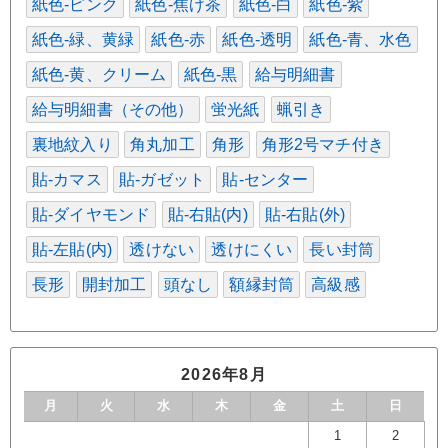
紙色-ピンク
紙色-焦げ茶
紙色-白
紙色-紫
紙色-緑、黄緑
紙色-赤
紙色-透明
紙色-青、水色
紙色-黄、クリーム
紙色-黒
給与明細書
給与明細書（その他）
蛍光紙
蝋引き
裏地紋入り
角丸加工
角形
角形2号マチ付き
貼-カマス
貼-ガゼット
貼-センター
貼-ダイヤモンド
貼-右貼(内)
貼-右貼(外)
貼-左貼(内)
透けない
透けにくい
長い封筒
長形
開封加工
頭なし
額縁封筒
高級感
2026年8月
月
火
水
木
金
土
日
1
2