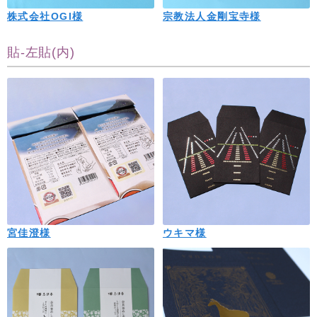
株式会社OGI様
宗教法人金剛宝寺様
貼-左貼(内)
宮佳澄様
ウキマ様