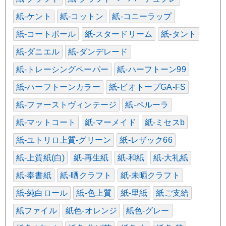
紙-ケント
紙-コットン
紙-コニーラップ
紙-コートボール
紙-スタードリーム
紙-タント
紙-ダニエル
紙-ダンデレード
紙-トレーシングペーパー
紙-ハーフトーン99
紙-ハーフトーンカラー
紙-ビオトープGA-FS
紙-ファーストヴィンテージ
紙-ペルーラ
紙-マットコート
紙-マーメイド
紙-ミセスb
紙-ユトリロ上質-グリーン
紙-レザック66
紙-上質紙(白)
紙-再生紙
紙-和紙
紙-大礼紙
紙-奉書紙
紙-晒クラフト
紙-未晒クラフト
紙-純白ロール
紙-色上質
紙-里紙
紙ご支給
紙ファイル
紙色-オレンジ
紙色-グレー