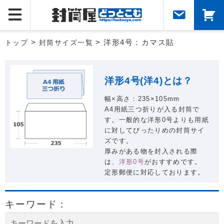
トップ
>
封筒サイズ一覧
> 洋形4号：カマス貼
洋形4号(洋4)とは？
幅×高さ：235×105mm
A4用紙三つ折りが入る封筒で
す。一般的な洋形0号よりも用紙
に対してぴったりめの封筒サイ
ズです。
厚みがある物を封入される際
は、
洋形0号
がおすすめです。
定形郵便に対応しております。
キーワード：