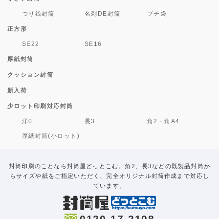
つり銭封筒
名刺DE封筒
プチ袋
正方形
SE22
SE16
厚紙封筒
クッション封筒
新入荷
少ロット印刷対応封筒
洋0
長3
角2・角A4
厚紙封筒(小ロット)
封筒印刷のことなら封筒屋どっとこむ。角2、長3などの既製品封筒か
らサイズや紙をご指定いただく、完全オリジナル封筒作成まで対応し
ています。
0120-17-2108