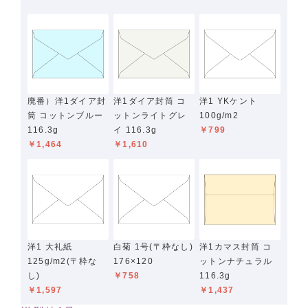
廃番）洋1ダイア封
洋1ダイア封筒 コ
洋1 YKケント
筒 コットンブルー
ットンライトグレ
100g/m2
116.3g
イ 116.3g
￥799
￥1,464
￥1,610
洋1 大礼紙
白菊 1号(〒枠なし)
洋1カマス封筒 コ
125g/m2(〒枠な
176×120
ットンナチュラル
し)
￥758
116.3g
￥1,597
￥1,437