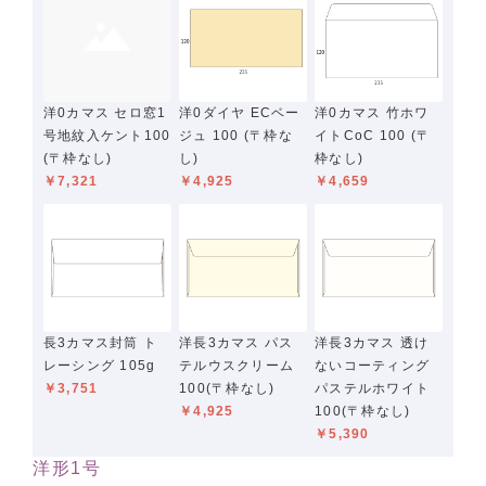
洋0カマス セロ窓1
洋0ダイヤ ECベー
洋0カマス 竹ホワ
号地紋入ケント100
ジュ 100 (〒枠な
イトCoC 100 (〒
(〒枠なし)
し)
枠なし)
￥7,321
￥4,925
￥4,659
長3カマス封筒 ト
洋長3カマス パス
洋長3カマス 透け
レーシング 105g
テルウスクリーム
ないコーティング
￥3,751
100(〒枠なし)
パステルホワイト
￥4,925
100(〒枠なし)
￥5,390
洋形1号