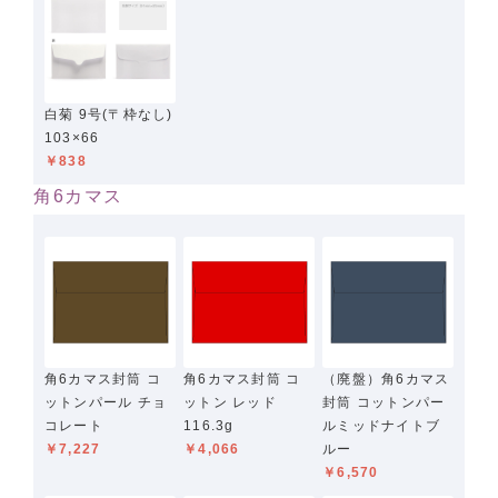
白菊 9号(〒枠なし)
103×66
￥838
角6カマス
角6カマス封筒 コ
角6カマス封筒 コ
（廃盤）角6カマス
ットンパール チョ
ットン レッド
封筒 コットンパー
コレート
116.3g
ルミッドナイトブ
￥7,227
￥4,066
ルー
￥6,570