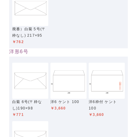
廃番）白菊 5号(〒
枠なし) 217×95
￥762
洋形6号
白菊 6号(〒枠な
洋6 ケント 100
洋6枠付 ケント
し)190×98
￥3,660
100
￥771
￥3,660