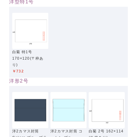
洋型特1号
白菊 特1号
170×120(〒枠あ
り)
￥732
洋形2号
洋2カマス封筒
洋2カマス封筒 コ
白菊 2号 162×114