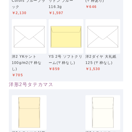
Colors ブルーブラ
ットン ブルー
(〒枠あり)
ック
116.3g
￥646
￥2,130
￥1,597
洋2 YKケント
YS 2号 ソフトクリ
洋2ダイヤ 大礼紙
100g/m2(〒枠な
ーム(〒枠なし)
125 (〒枠なし)
し)
￥859
￥1,530
￥705
洋形2号タテカマス