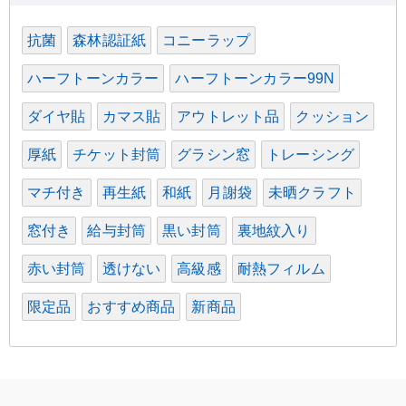
抗菌
森林認証紙
コニーラップ
ハーフトーンカラー
ハーフトーンカラー99N
ダイヤ貼
カマス貼
アウトレット品
クッション
厚紙
チケット封筒
グラシン窓
トレーシング
マチ付き
再生紙
和紙
月謝袋
未晒クラフト
窓付き
給与封筒
黒い封筒
裏地紋入り
赤い封筒
透けない
高級感
耐熱フィルム
限定品
おすすめ商品
新商品