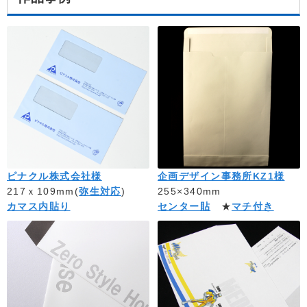
ピナクル株式会社様
企画デザイン事務所KZ1様
217ｘ109mm(
弥生対応
)
255×340mm
カマス内貼り
センター貼
★
マチ付き