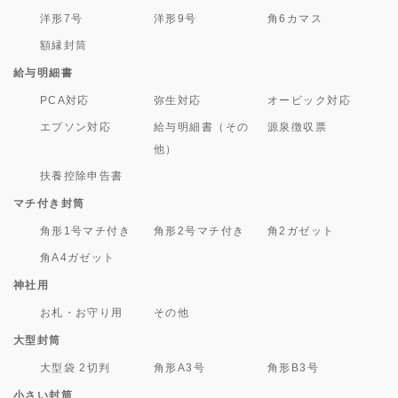
洋形7号
洋形9号
角6カマス
額縁封筒
給与明細書
PCA対応
弥生対応
オービック対応
エプソン対応
給与明細書（その
源泉徴収票
他）
扶養控除申告書
マチ付き封筒
角形1号マチ付き
角形2号マチ付き
角2ガゼット
角A4ガゼット
神社用
お札・お守り用
その他
大型封筒
大型袋 2切判
角形A3号
角形B3号
小さい封筒