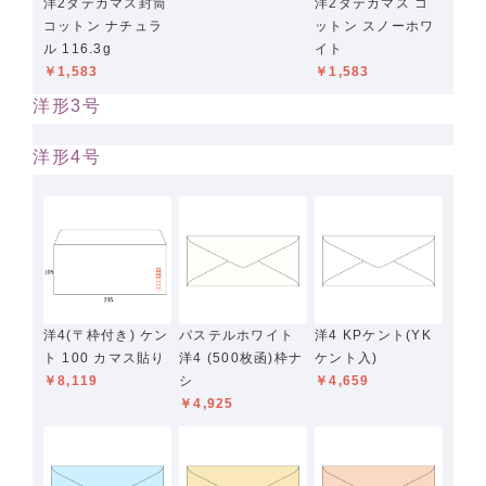
洋2タテカマス封筒
洋2タテカマス コ
コットン ナチュラ
ットン スノーホワ
ル 116.3g
イト
￥1,583
￥1,583
洋形3号
洋形4号
洋4(〒枠付き) ケン
パステルホワイト
洋4 KPケント(YK
ト 100 カマス貼り
洋4 (500枚函)枠ナ
ケント入)
￥8,119
シ
￥4,659
￥4,925