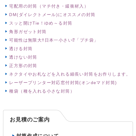
宅配用の封筒（マチ付き・緩衝材入）
DM(ダイレクトメール)にオススメの封筒
スッと開けTie！ゆめ～る封筒
角形ガゼット封筒
可能性は無限大‼日本一小さい⁉「プチ袋」
透ける封筒
透けない封筒
正方形の封筒
ネクタイやお札などを入れる細長い封筒をお作りします。
レーザープリンター対応窓付封筒(オンdeマド封筒)
種袋（種を入れる小さな封筒）
お見積のご案内
封筒作成について