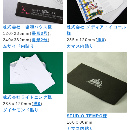
株式会社 協和ハウス様
株式会社 メディア・イコール
120×235mm(
長形3号
)、
様
240×332mm(
角形2号
)
235ｘ120mm(
洋0
)
左サイド内貼り
カマス内貼り
株式会社ライトニング様
235ｘ120mm(
洋0
)
ダイヤモンド貼り
STUDIO TEMPO様
160ｘ80mm
カマス内貼り