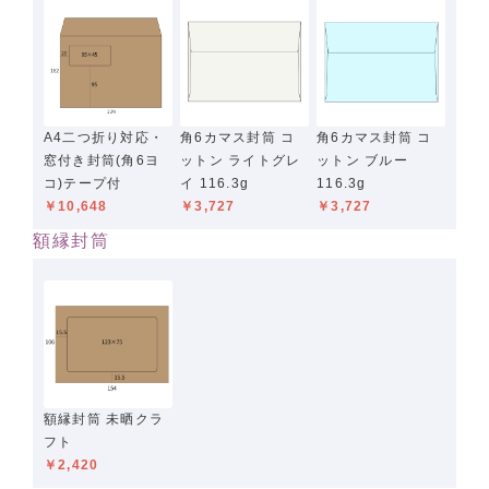
A4二つ折り対応・
角6カマス封筒 コ
角6カマス封筒 コ
窓付き封筒(角6ヨ
ットン ライトグレ
ットン ブルー
コ)テープ付
イ 116.3g
116.3g
￥10,648
￥3,727
￥3,727
額縁封筒
額縁封筒 未晒クラ
フト
￥2,420