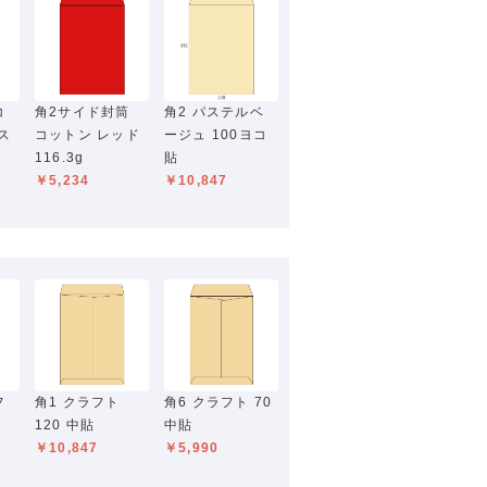
コ
角2サイド封筒
角2 パステルベ
ス
コットン レッド
ージュ 100ヨコ
116.3g
貼
￥5,234
￥10,847
フ
角1 クラフト
角6 クラフト 70
120 中貼
中貼
￥10,847
￥5,990