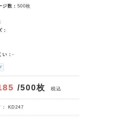
ージ数：
500枚
：
ズ：
くい：
-
プ
185
/500枚
税込
ド：
KD247