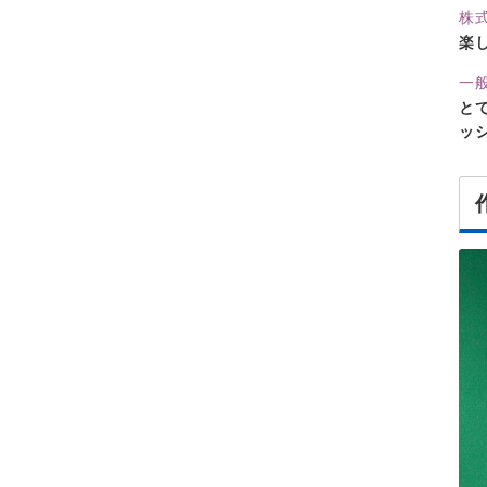
株
楽
一
と
ッ