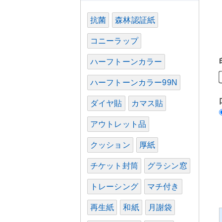
抗菌
森林認証紙
コニーラップ
ハーフトーンカラー
ハーフトーンカラー99N
ダイヤ貼
カマス貼
アウトレット品
クッション
厚紙
チケット封筒
グラシン窓
トレーシング
マチ付き
再生紙
和紙
月謝袋