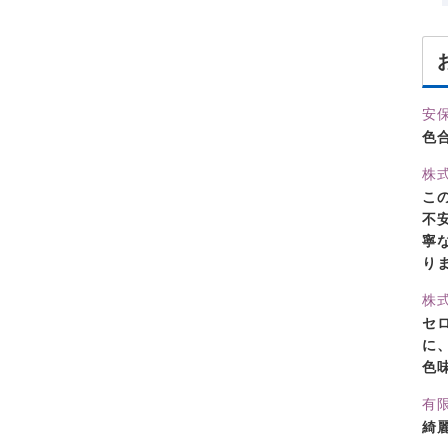
安
色
株
こ
不
寧
り
株
セ
に
色
有
綺