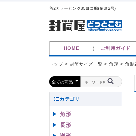
角2カラーピンク85ヨコ貼(角形2号)
HOME
ご利用ガイド
トップ
>
封筒サイズ一覧
>
角形
>
角形
▶
角形
▶
長形