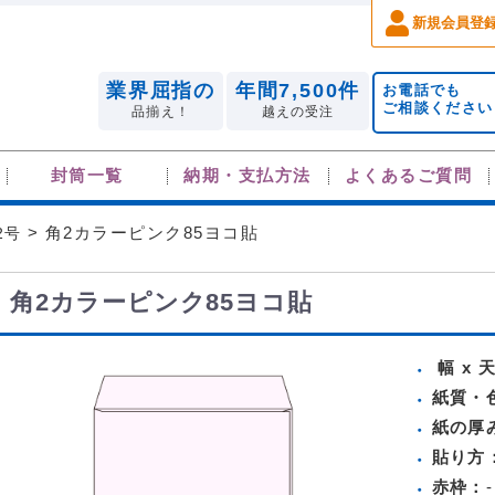
新規会員登
業界屈指の
年間7,500件
お電話でも
ご相談ください
品揃え！
越えの受注
封筒一覧
納期・支払方法
よくあるご質問
2号
> 角2カラーピンク85ヨコ貼
角2カラーピンク85ヨコ貼
幅 x 
紙質・
紙の厚
貼り方
赤枠：
-