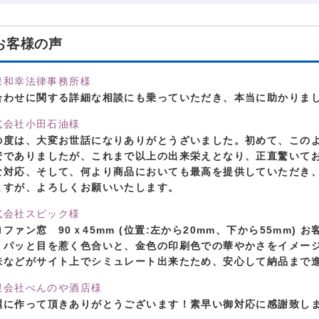
お客様の声
保和幸法律事務所様
合わせに関する詳細な相談にも乗っていただき、本当に助かりまし
式会社小田石油様
の度は、大変お世話になりありがとうざいました。初めて、この
安でありましたが、これまで以上の出来栄えとなり、正直驚いて
な対応、そして、何より商品においても最高を提供していただき
ますが、よろしくお願いいたします。
式会社スピック様
ロファン窓 90ｘ45mm (位置:左から20mm、下から55mm)
、パッと目を惹く色合いと、金色の印刷色での華やかさをイメー
味などがサイト上でシミュレート出来たため、安心して納品まで
限会社べんのや酒店様
麗に作って頂きありがとうございます！素早い御対応に感謝致し