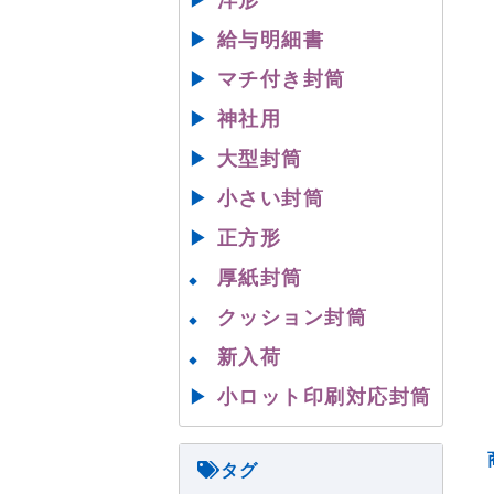
▶
洋形
▶
給与明細書
▶
マチ付き封筒
▶
神社用
▶
大型封筒
▶
小さい封筒
▶
正方形
厚紙封筒
◆
クッション封筒
◆
新入荷
◆
▶
小ロット印刷対応封筒