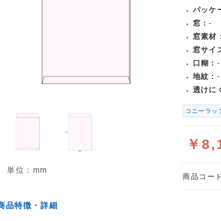
パッケ
窓：
-
窓素材
窓サイ
口糊：
-
地紋：
-
透けに
コニーラッ
￥8,
単位：mm
商品コー
商品特徴・詳細