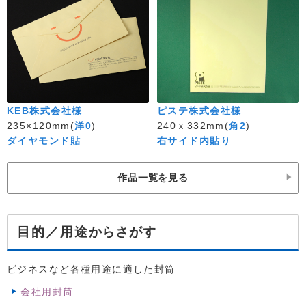
KEB株式会社様
ピステ株式会社様
235×120mm(
洋0
)
240ｘ332mm(
角2
)
ダイヤモンド貼
右サイド内貼り
作品一覧を見る
からさがす
目的／用途
ビジネスなど各種用途に適した封筒
会社用封筒