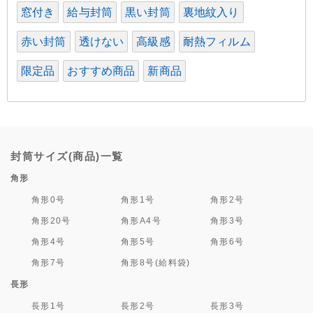
窓付き
給与封筒
黒い封筒
裏地紋入り
赤い封筒
透けない
高級感
耐熱フィルム
限定品
おすすめ商品
新商品
封筒サイズ(商品)一覧
角形
角形0号
角形1号
角形2号
角形20号
角形A4号
角形3号
角形4号
角形5号
角形6号
角形7号
角形8号(給料袋)
長形
長形1号
長形2号
長形3号