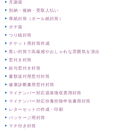
月謝袋
別納・後納・受取人払い
厚紙封筒（ボール紙封筒）
ポチ袋
つり銭封筒
チケット用封筒作成
黒い封筒で高級感やおしゃれな雰囲気を演出
窓付き封筒
給与窓付き封筒
書類送付用窓付封筒
健康診断書用窓付封筒
マイナンバー対応源泉徴収票用封筒
マイナンバー対応扶養控除申告書用封筒
レターセットの作成・印刷
パッケージ用封筒
マチ付き封筒