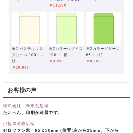
￥11,180
角2 パステルウス
角2カラーウグイス
角2カラーグリーン
クリーム 100ヨコ
100ヨコ貼
85ヨコ貼
貼
￥9,450
￥8,185
￥10,847
お客様の声
株式会社 未来創想様
たいへん、印刷が綺麗です。
伊勢屋漬物店様
セロファン窓 85ｘ50mm (位置:左から25mm、下から