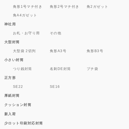
角形1号マチ付き
角形2号マチ付き
角2ガゼット
角A4ガゼット
神社用
お札・お守り用
その他
大型封筒
大型袋 2切判
角形A3号
角形B3号
小さい封筒
つり銭封筒
名刺DE封筒
プチ袋
正方形
SE22
SE16
厚紙封筒
クッション封筒
新入荷
少ロット印刷対応封筒