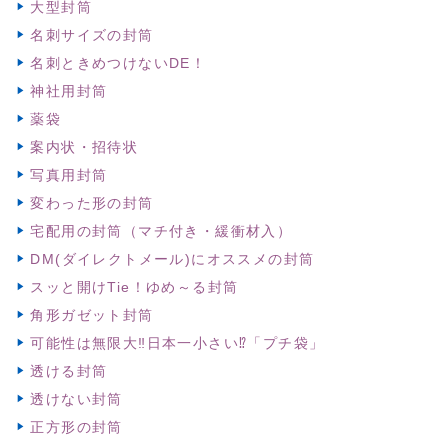
大型封筒
名刺サイズの封筒
名刺ときめつけないDE！
神社用封筒
薬袋
案内状・招待状
写真用封筒
変わった形の封筒
宅配用の封筒（マチ付き・緩衝材入）
DM(ダイレクトメール)にオススメの封筒
スッと開けTie！ゆめ～る封筒
角形ガゼット封筒
可能性は無限大‼日本一小さい⁉「プチ袋」
透ける封筒
透けない封筒
正方形の封筒