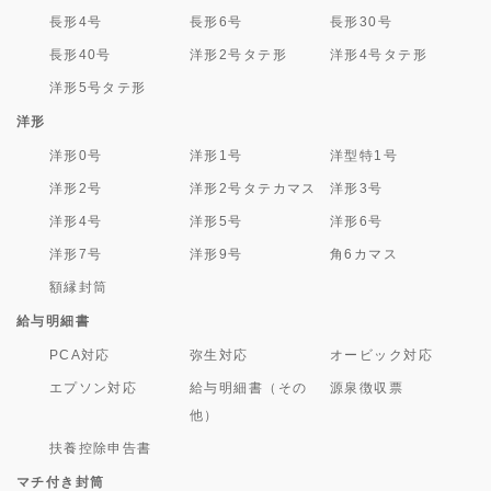
長形4号
長形6号
長形30号
長形40号
洋形2号タテ形
洋形4号タテ形
洋形5号タテ形
洋形
洋形0号
洋形1号
洋型特1号
洋形2号
洋形2号タテカマス
洋形3号
洋形4号
洋形5号
洋形6号
洋形7号
洋形9号
角6カマス
額縁封筒
給与明細書
PCA対応
弥生対応
オービック対応
エプソン対応
給与明細書（その
源泉徴収票
他）
扶養控除申告書
マチ付き封筒