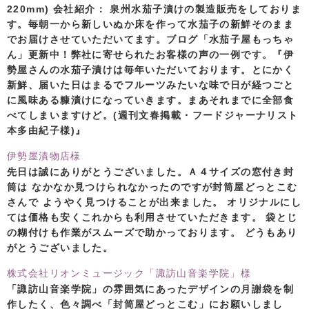
220mm) 会社紹介： 泉州水茄子漬けの製造販売をしておりま
す。毎朝一から新しいぬか床を作って水茄子の新鮮そのまま
でお届けさせていただいてます。ブログ「水茄子屋もっちゃ
ん」更新中！弊社に寄せられたお客様の声の一例です。『伊
勢屋さんの水茄子漬けは毎年いただいております。とにかく
新鮮、届いた日はまるでフルーツみたいな味で日が経つごと
に風味ある糠漬けになっていきます。まあそれまでに全部食
べてしまいますけど。(週刊文春掲載・フードジャーナリスト
本多由紀子様)』
伊勢屋漬物店様
先日は誠にありがとうございました。Ａ４サイズの窓付き封
筒は なかなか見つけられなかったのですが封筒屋どっとこむ
さんで ようやく見つけることが出来ました。 オリジナルにし
ては価格も安くこれからも利用させていただきます。 袋とじ
の糊付けも作業がスムーズで助かっております。 どうもあり
がとうございました。
株式会社リオンミュージック「諏訪山音楽学院」様
「諏訪山音楽学院」の雰囲気にあったデザインの月謝袋を制
作したく、色々調べ「封筒屋どっとこむ」にお願いしまし