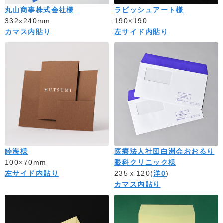
丸山商事株式会社様
ラビッシュアート様
332x240mm
190×190
カマス内貼り
左サイド内貼り
睦海様
医療法人社団白洲会おおるり
100×70mm
眼科クリニック様
左サイド内貼り
235ｘ120(
洋0
)
カマス内貼り