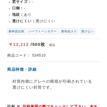
窓サイズ：
-
口糊：
-
地紋：
あり
透けにくい：
透けにくい
森林認証紙
ハーフトーンカラー
裏地紋入り
透けない
￥12,112
/500枚
税込
商品コード：
534510
商品特徴・詳細
封筒内側にグレーの模様が印刷されている
透けにくい封筒です。
印刷
※↓印刷希望の際はチェックして下さい。
未チ