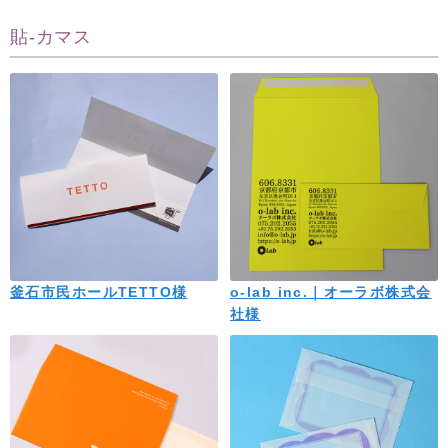
貼-カマス
釜石市民ホールTETTO様
o-lab inc.｜オーラボ株式会
社様