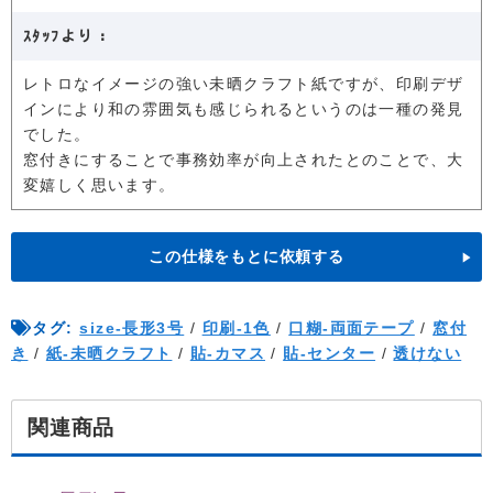
ｽﾀｯﾌより：
レトロなイメージの強い未晒クラフト紙ですが、印刷デザ
インにより和の雰囲気も感じられるというのは一種の発見
でした。
窓付きにすることで事務効率が向上されたとのことで、大
変嬉しく思います。
この仕様をもとに依頼する
タグ:
size-長形3号
/
印刷-1色
/
口糊-両面テープ
/
窓付
き
/
紙-未晒クラフト
/
貼-カマス
/
貼-センター
/
透けない
関連商品