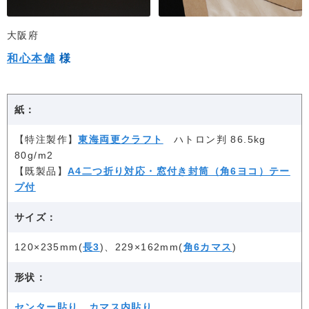
大阪府
和心本舗
様
紙：
【特注製作】
東海両更クラフト
ハトロン判 86.5kg
80g/m2
【既製品】
A4二つ折り対応・窓付き封筒（角6ヨコ）テー
プ付
サイズ：
120×235mm(
長3
)、229×162mm(
角6カマス
)
形状：
センター貼り
、
カマス内貼り