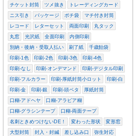
チケット封筒
ツメ抜き
トレーディングカード
ニス引き
パッケージ
ポチ袋
マチ付き封筒
レコード
レターセット
両面印刷
丸タック
丸窓
光沢紙
全面印刷
内側印刷
別納・後納・受取人払い
刷了紙
千歳飴袋
印刷-1色
印刷-2色
印刷-3色
印刷-4色
印刷-なし
印刷-オンデマンド
印刷-デジタル印刷
印刷-フルカラー
印刷-厚紙封筒小ロット
印刷-白
印刷-金
印刷-銀
印刷-頭ベタ
厚紙封筒
口糊-アドヘヤ
口糊-アラビア糊
口糊-グラシンテープ
口糊-両面テープ
名刺ときめつけないDE！
変わった形状
変形窓
大型封筒
封入・封緘
差し込み口
弥生対応