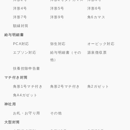
洋形4号
洋形5号
洋形6号
洋形7号
洋形9号
角6カマス
額縁封筒
給与明細書
PCA対応
弥生対応
オービック対応
エプソン対応
給与明細書（その
源泉徴収票
他）
扶養控除申告書
マチ付き封筒
角形1号マチ付き
角形2号マチ付き
角2ガゼット
角A4ガゼット
神社用
お札・お守り用
その他
大型封筒