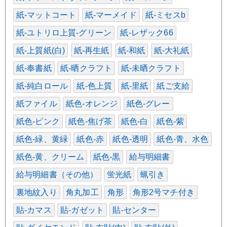
紙-マットコート
紙-マーメイド
紙-ミセスb
紙-ユトリロ上質-グリーン
紙-レザック66
紙-上質紙(白)
紙-再生紙
紙-和紙
紙-大礼紙
紙-奉書紙
紙-晒クラフト
紙-未晒クラフト
紙-純白ロール
紙-色上質
紙-里紙
紙ご支給
紙ファイル
紙色-オレンジ
紙色-グレー
紙色-ピンク
紙色-焦げ茶
紙色-白
紙色-紫
紙色-緑、黄緑
紙色-赤
紙色-透明
紙色-青、水色
紙色-黄、クリーム
紙色-黒
給与明細書
給与明細書（その他）
蛍光紙
蝋引き
裏地紋入り
角丸加工
角形
角形2号マチ付き
貼-カマス
貼-ガゼット
貼-センター