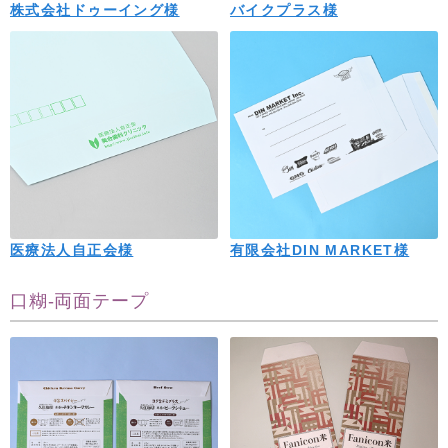
株式会社ドゥーイング様
バイクプラス様
医療法人自正会様
有限会社DIN MARKET様
口糊-両面テープ