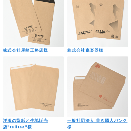
株式会社尾崎工務店様
株式会社森楽器様
洋服の型紙と生地販売
一般社団法人 善き隣人バンク
店”telitea"様
様