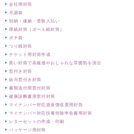
会社用封筒
月謝袋
別納・後納・受取人払い
厚紙封筒（ボール紙封筒）
ポチ袋
つり銭封筒
チケット用封筒作成
黒い封筒で高級感やおしゃれな雰囲気を演出
窓付き封筒
給与窓付き封筒
書類送付用窓付封筒
健康診断書用窓付封筒
マイナンバー対応源泉徴収票用封筒
マイナンバー対応扶養控除申告書用封筒
レターセットの作成・印刷
パッケージ用封筒