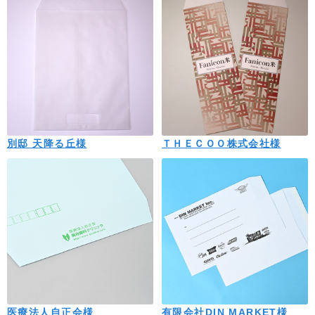
別邸 天降る丘様
ＴＨＥＣＯＯ株式会社様
医療法人自正会様
有限会社DIN MARKET様