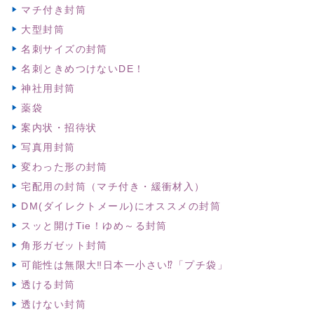
マチ付き封筒
大型封筒
名刺サイズの封筒
名刺ときめつけないDE！
神社用封筒
薬袋
案内状・招待状
写真用封筒
変わった形の封筒
宅配用の封筒（マチ付き・緩衝材入）
DM(ダイレクトメール)にオススメの封筒
スッと開けTie！ゆめ～る封筒
角形ガゼット封筒
可能性は無限大‼日本一小さい⁉「プチ袋」
透ける封筒
透けない封筒