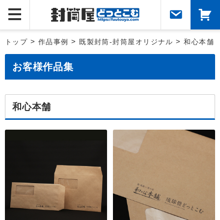
トップ
>
作品事例
>
既製封筒-封筒屋オリジナル
>
和心本舗
お客様作品集
和心本舗