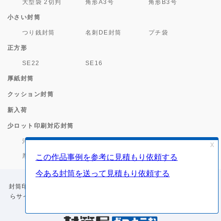
大型袋 2切判
角形A3号
角形B3号
小さい封筒
つり銭封筒
名刺DE封筒
プチ袋
正方形
SE22
SE16
厚紙封筒
クッション封筒
新入荷
少ロット印刷対応封筒
洋0
長3
角2・角A4
厚紙封筒(小ロット)
封筒印刷のことなら封筒屋どっとこむ。角2、長3などの既製品封筒か
らサイズや紙をご指定いただく、完全オリジナル封筒作成まで対応し
ています。