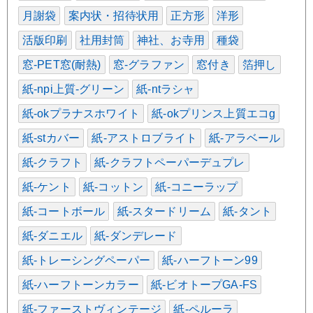
月謝袋
案内状・招待状用
正方形
洋形
活版印刷
社用封筒
神社、お寺用
種袋
窓-PET窓(耐熱)
窓-グラファン
窓付き
箔押し
紙-npi上質-グリーン
紙-ntラシャ
紙-okプラナスホワイト
紙-okプリンス上質エコg
紙-stカバー
紙-アストロブライト
紙-アラベール
紙-クラフト
紙-クラフトペーパーデュプレ
紙-ケント
紙-コットン
紙-コニーラップ
紙-コートボール
紙-スタードリーム
紙-タント
紙-ダニエル
紙-ダンデレード
紙-トレーシングペーパー
紙-ハーフトーン99
紙-ハーフトーンカラー
紙-ビオトープGA-FS
紙-ファーストヴィンテージ
紙-ペルーラ