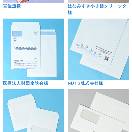
宮佳澄様
はなみずき小手指クリニック
様
医療法人財団京映会様
NDTS株式会社様