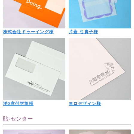
株式会社ドゥーイング様
片倉 弓貴子様
洋0窓付封筒様
ヨロデザイン様
貼-センター