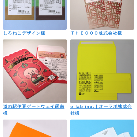
しろねこデザイン様
ＴＨＥＣＯＯ株式会社様
道の駅伊豆ゲートウェイ函南
o-lab inc.｜オーラボ株式会
様
社様