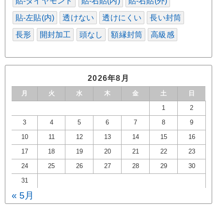
貼-ダイヤモンド
貼-右貼(内)
貼-右貼(外)
貼-左貼(内)
透けない
透けにくい
長い封筒
長形
開封加工
頭なし
額縁封筒
高級感
2026年8月
月
火
水
木
金
土
日
1
2
3
4
5
6
7
8
9
10
11
12
13
14
15
16
17
18
19
20
21
22
23
24
25
26
27
28
29
30
31
« 5月