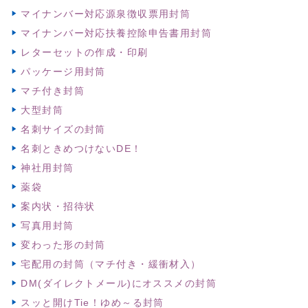
マイナンバー対応源泉徴収票用封筒
マイナンバー対応扶養控除申告書用封筒
レターセットの作成・印刷
パッケージ用封筒
マチ付き封筒
大型封筒
名刺サイズの封筒
名刺ときめつけないDE！
神社用封筒
薬袋
案内状・招待状
写真用封筒
変わった形の封筒
宅配用の封筒（マチ付き・緩衝材入）
DM(ダイレクトメール)にオススメの封筒
スッと開けTie！ゆめ～る封筒