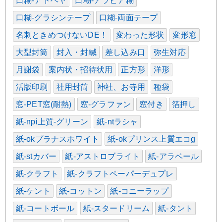
口糊-アドヘヤ
口糊-アラビア糊
口糊-グラシンテープ
口糊-両面テープ
名刺ときめつけないDE！
変わった形状
変形窓
大型封筒
封入・封緘
差し込み口
弥生対応
月謝袋
案内状・招待状用
正方形
洋形
活版印刷
社用封筒
神社、お寺用
種袋
窓-PET窓(耐熱)
窓-グラファン
窓付き
箔押し
紙-npi上質-グリーン
紙-ntラシャ
紙-okプラナスホワイト
紙-okプリンス上質エコg
紙-stカバー
紙-アストロブライト
紙-アラベール
紙-クラフト
紙-クラフトペーパーデュプレ
紙-ケント
紙-コットン
紙-コニーラップ
紙-コートボール
紙-スタードリーム
紙-タント