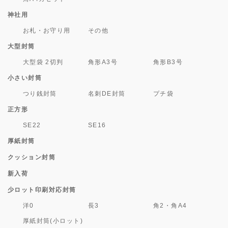
神社用
お札・お守り用
その他
大型封筒
大型袋 2切判
角形A3号
角形B3号
小さい封筒
つり銭封筒
名刺DE封筒
プチ袋
正方形
SE22
SE16
厚紙封筒
クッション封筒
新入荷
少ロット印刷対応封筒
洋0
長3
角2・角A4
厚紙封筒(小ロット)