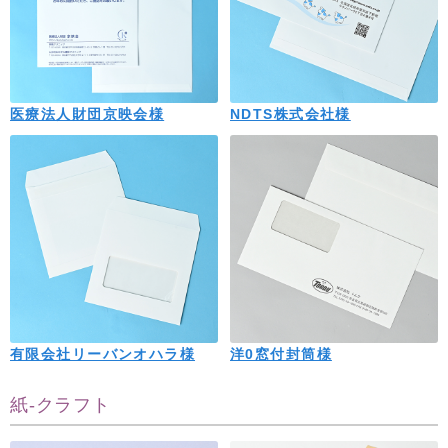
医療法人財団京映会様
NDTS株式会社様
有限会社リーバンオハラ様
洋0窓付封筒様
紙-クラフト