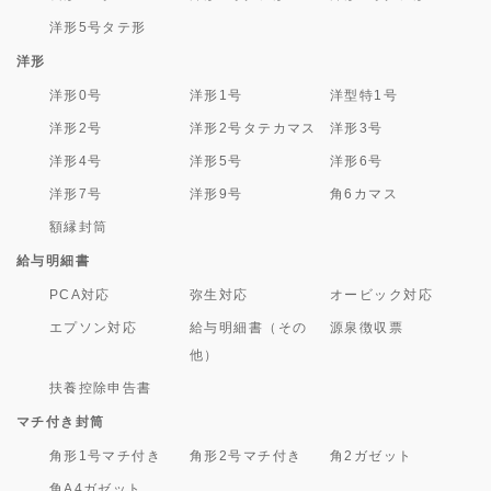
洋形5号タテ形
洋形
洋形0号
洋形1号
洋型特1号
洋形2号
洋形2号タテカマス
洋形3号
洋形4号
洋形5号
洋形6号
洋形7号
洋形9号
角6カマス
額縁封筒
給与明細書
PCA対応
弥生対応
オービック対応
エプソン対応
給与明細書（その
源泉徴収票
他）
扶養控除申告書
マチ付き封筒
角形1号マチ付き
角形2号マチ付き
角2ガゼット
角A4ガゼット