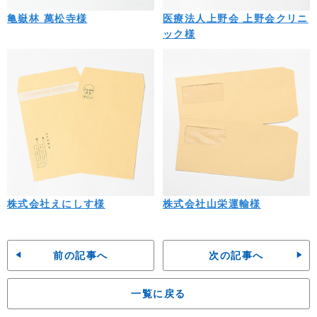
亀嶽林 萬松寺様
医療法人上野会 上野会クリニ
ック様
株式会社えにしす様
株式会社山栄運輸様
前の記事へ
次の記事へ
一覧に戻る