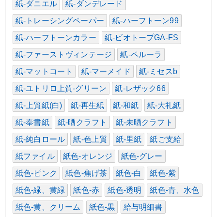
紙-ダニエル
紙-ダンデレード
紙-トレーシングペーパー
紙-ハーフトーン99
紙-ハーフトーンカラー
紙-ビオトープGA-FS
紙-ファーストヴィンテージ
紙-ペルーラ
紙-マットコート
紙-マーメイド
紙-ミセスb
紙-ユトリロ上質-グリーン
紙-レザック66
紙-上質紙(白)
紙-再生紙
紙-和紙
紙-大礼紙
紙-奉書紙
紙-晒クラフト
紙-未晒クラフト
紙-純白ロール
紙-色上質
紙-里紙
紙ご支給
紙ファイル
紙色-オレンジ
紙色-グレー
紙色-ピンク
紙色-焦げ茶
紙色-白
紙色-紫
紙色-緑、黄緑
紙色-赤
紙色-透明
紙色-青、水色
紙色-黄、クリーム
紙色-黒
給与明細書