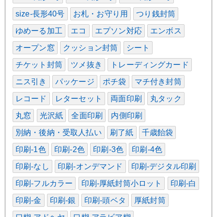
size-長形40号
お札・お守り用
つり銭封筒
ゆめーる加工
エコ
エプソン対応
エンボス
オープン窓
クッション封筒
シート
チケット封筒
ツメ抜き
トレーディングカード
ニス引き
パッケージ
ポチ袋
マチ付き封筒
レコード
レターセット
両面印刷
丸タック
丸窓
光沢紙
全面印刷
内側印刷
別納・後納・受取人払い
刷了紙
千歳飴袋
印刷-1色
印刷-2色
印刷-3色
印刷-4色
印刷-なし
印刷-オンデマンド
印刷-デジタル印刷
印刷-フルカラー
印刷-厚紙封筒小ロット
印刷-白
印刷-金
印刷-銀
印刷-頭ベタ
厚紙封筒