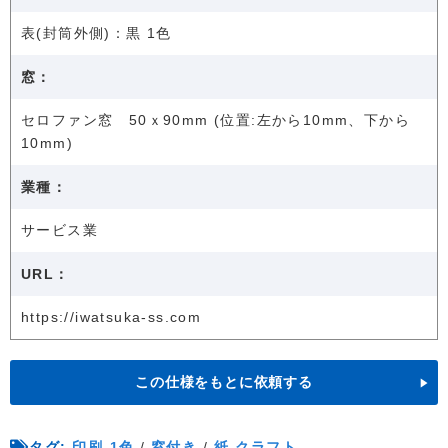
表(封筒外側)：黒 1色
窓：
セロファン窓 50ｘ90mm (位置:左から10mm、下から
10mm)
業種：
サービス業
URL：
https://iwatsuka-ss.com
この仕様をもとに依頼する
タグ:
印刷-1色
/
窓付き
/
紙-クラフト