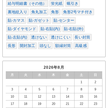
給与明細書（その他）
蛍光紙
蝋引き
裏地紋入り
角丸加工
角形
角形2号マチ付き
貼-カマス
貼-ガゼット
貼-センター
貼-ダイヤモンド
貼-右貼(内)
貼-右貼(外)
貼-左貼(内)
透けない
透けにくい
長い封筒
長形
開封加工
頭なし
額縁封筒
高級感
2026年8月
月
火
水
木
金
土
日
1
2
3
4
5
6
7
8
9
10
11
12
13
14
15
16
17
18
19
20
21
22
23