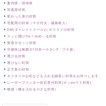
案内状・招待状
写真用封筒
変わった形の封筒
宅配用の封筒（マチ付き・緩衝材入）
DM(ダイレクトメール)にオススメの封筒
スッと開けTie！ゆめ～る封筒
角形ガゼット封筒
可能性は無限大‼日本一小さい⁉「プチ袋」
透ける封筒
透けない封筒
正方形の封筒
ネクタイやお札などを入れる細長い封筒をお作りします。
レーザープリンター対応窓付封筒(オンdeマド封筒)
種袋（種を入れる小さな封筒）