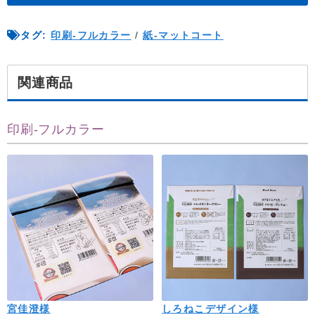
タグ:
印刷-フルカラー
/
紙-マットコート
関連商品
印刷-フルカラー
宮佳澄様
しろねこデザイン様