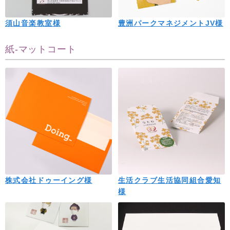
須山音楽教室様
豊洲パークマネジメントJV様
紙-マットコート
株式会社ドゥーイング様
生活クラブ生活協同組合愛知
様