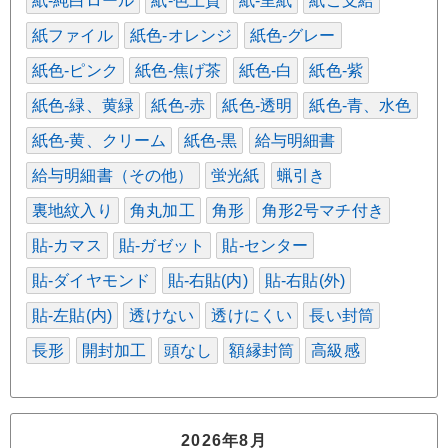
紙-純白ロール
紙-色上質
紙-里紙
紙ご支給
紙ファイル
紙色-オレンジ
紙色-グレー
紙色-ピンク
紙色-焦げ茶
紙色-白
紙色-紫
紙色-緑、黄緑
紙色-赤
紙色-透明
紙色-青、水色
紙色-黄、クリーム
紙色-黒
給与明細書
給与明細書（その他）
蛍光紙
蝋引き
裏地紋入り
角丸加工
角形
角形2号マチ付き
貼-カマス
貼-ガゼット
貼-センター
貼-ダイヤモンド
貼-右貼(内)
貼-右貼(外)
貼-左貼(内)
透けない
透けにくい
長い封筒
長形
開封加工
頭なし
額縁封筒
高級感
2026年8月