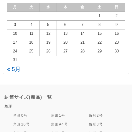
月
火
水
木
金
土
日
1
2
3
4
5
6
7
8
9
10
11
12
13
14
15
16
17
18
19
20
21
22
23
24
25
26
27
28
29
30
31
« 5月
封筒サイズ(商品)一覧
角形
角形0号
角形1号
角形2号
角形20号
角形A4号
角形3号