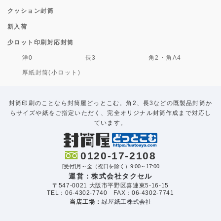
クッション封筒
新入荷
少ロット印刷対応封筒
洋0
長3
角2・角A4
厚紙封筒(小ロット)
封筒印刷のことなら封筒屋どっとこむ。角2、長3などの既製品封筒か
らサイズや紙をご指定いただく、完全オリジナル封筒作成まで対応し
ています。
0120-17-2108
[受付]月～金（祝日を除く）9:00～17:00
運営：株式会社タクセル
〒547-0021 大阪市平野区喜連東5-16-15
TEL：06-4302-7740 FAX：06-4302-7741
当店工場：
緑屋紙工株式会社