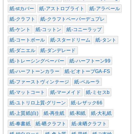
紙-stカバー
紙-アストロブライト
紙-アラベール
紙-クラフト
紙-クラフトペーパーデュプレ
紙-ケント
紙-コットン
紙-コニーラップ
紙-コートボール
紙-スタードリーム
紙-タント
紙-ダニエル
紙-ダンデレード
紙-トレーシングペーパー
紙-ハーフトーン99
紙-ハーフトーンカラー
紙-ビオトープGA-FS
紙-ファーストヴィンテージ
紙-ペルーラ
紙-マットコート
紙-マーメイド
紙-ミセスb
紙-ユトリロ上質-グリーン
紙-レザック66
紙-上質紙(白)
紙-再生紙
紙-和紙
紙-大礼紙
紙-奉書紙
紙-晒クラフト
紙-未晒クラフト