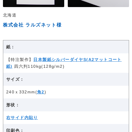
北海道
株式会社 ラルズネット様
紙：
【特注製作】
日本製紙シルバーダイヤS(A2マットコート
紙)
四六判110kg(128g/m2)
サイズ：
240ｘ332mm(
角2
)
形状：
右サイド内貼り
印刷色：