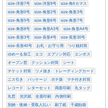
size-洋形7号
size-洋形9号
size-角6カマス
size-角形0号
size-角形2号
size-角形3号
size-角形5号
size-角形6号
size-角形7号
size-角形8号
size-角形A3号
size-角形A4号
size-長形3号
size-長形4号
size-長形30号
size-長形40号
お札・お守り用
つり銭封筒
ゆめーる加工
エコ
エプソン対応
エンボス
オープン窓
クッション封筒
シート
チケット封筒
ツメ抜き
トレーディングカード
ニス引き
パッケージ
ポチ袋
マチ付き封筒
レコード
レターセット
両面印刷
丸タック
丸窓
光沢紙
全面印刷
内側印刷
別納・後納・受取人払い
刷了紙
千歳飴袋