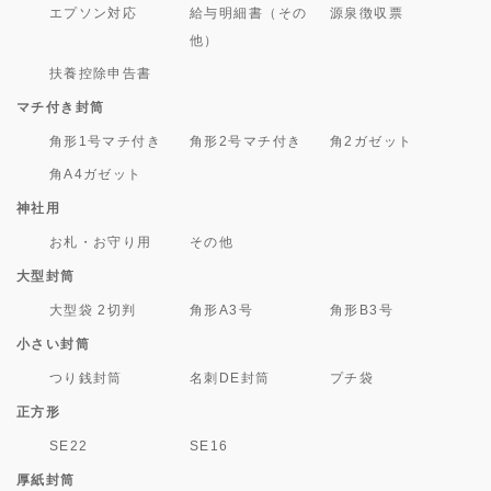
エプソン対応
給与明細書（その
源泉徴収票
他）
扶養控除申告書
マチ付き封筒
角形1号マチ付き
角形2号マチ付き
角2ガゼット
角A4ガゼット
神社用
お札・お守り用
その他
大型封筒
大型袋 2切判
角形A3号
角形B3号
小さい封筒
つり銭封筒
名刺DE封筒
プチ袋
正方形
SE22
SE16
厚紙封筒