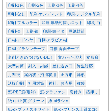
印刷-1色
印刷-2色
印刷-3色
印刷-4色
印刷-なし
印刷-オンデマンド
印刷-デジタル印刷
印刷-フルカラー
印刷-厚紙封筒小ロット
印刷-白
印刷-金
印刷-銀
印刷-頭ベタ
厚紙封筒
口糊-アドヘヤ
口糊-アラビア糊
口糊-グラシンテープ
口糊-両面テープ
名刺ときめつけないDE！
変わった形状
変形窓
大型封筒
封入・封緘
差し込み口
弥生対応
月謝袋
案内状・招待状用
正方形
洋形
活版印刷
社用封筒
神社、お寺用
種袋
窓-PET窓(耐熱)
窓-グラファン
窓付き
箔押し
紙-npi上質-グリーン
紙-ntラシャ
紙-okプラナスホワイト
紙-okプリンス上質エコg