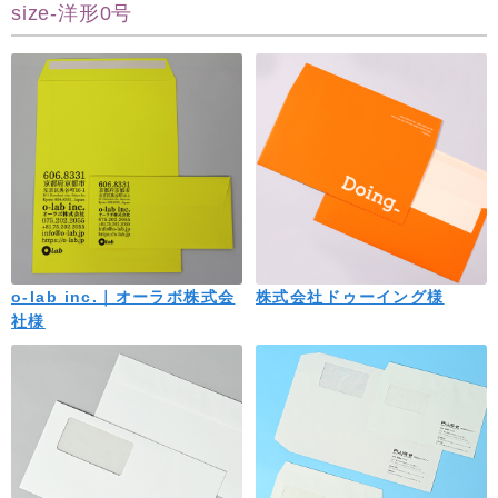
size-洋形0号
o-lab inc.｜オーラボ株式会
株式会社ドゥーイング様
社様