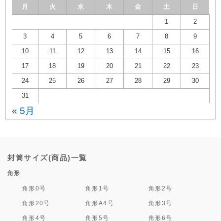
月
火
水
木
金
土
日
1
2
3
4
5
6
7
8
9
10
11
12
13
14
15
16
17
18
19
20
21
22
23
24
25
26
27
28
29
30
31
« 5月
封筒サイズ(商品)一覧
角形
角形0号
角形1号
角形2号
角形20号
角形A4号
角形3号
角形4号
角形5号
角形6号