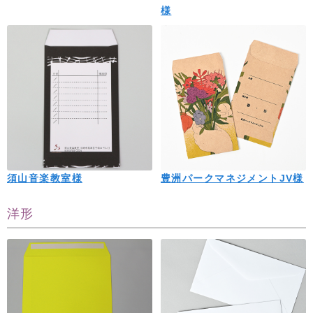
様
須山音楽教室様
豊洲パークマネジメントJV様
洋形