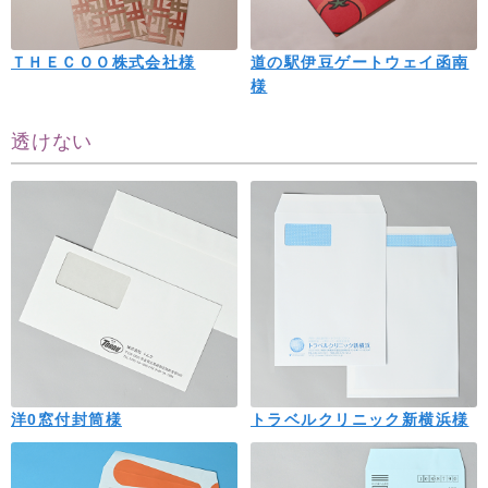
ＴＨＥＣＯＯ株式会社様
道の駅伊豆ゲートウェイ函南
様
透けない
洋0窓付封筒様
トラベルクリニック新横浜様