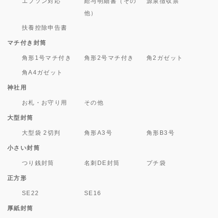
エプソン対応
給与明細書（その
源泉徴収票
他）
扶養控除申告書
マチ付き封筒
角形1号マチ付き
角形2号マチ付き
角2ガゼット
角A4ガゼット
神社用
お札・お守り用
その他
大型封筒
大型袋 2切判
角形A3号
角形B3号
小さい封筒
つり銭封筒
名刺DE封筒
プチ袋
正方形
SE22
SE16
厚紙封筒