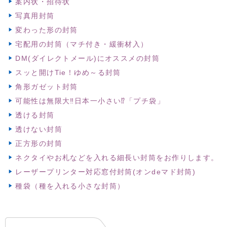
案内状・招待状
写真用封筒
変わった形の封筒
宅配用の封筒（マチ付き・緩衝材入）
DM(ダイレクトメール)にオススメの封筒
スッと開けTie！ゆめ～る封筒
角形ガゼット封筒
可能性は無限大‼日本一小さい⁉「プチ袋」
透ける封筒
透けない封筒
正方形の封筒
ネクタイやお札などを入れる細長い封筒をお作りします。
レーザープリンター対応窓付封筒(オンdeマド封筒)
種袋（種を入れる小さな封筒）