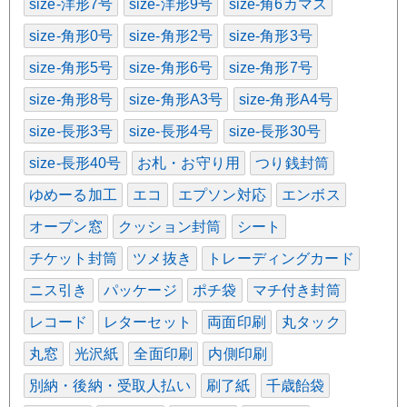
size-洋形7号
size-洋形9号
size-角6カマス
size-角形0号
size-角形2号
size-角形3号
size-角形5号
size-角形6号
size-角形7号
size-角形8号
size-角形A3号
size-角形A4号
size-長形3号
size-長形4号
size-長形30号
size-長形40号
お札・お守り用
つり銭封筒
ゆめーる加工
エコ
エプソン対応
エンボス
オープン窓
クッション封筒
シート
チケット封筒
ツメ抜き
トレーディングカード
ニス引き
パッケージ
ポチ袋
マチ付き封筒
レコード
レターセット
両面印刷
丸タック
丸窓
光沢紙
全面印刷
内側印刷
別納・後納・受取人払い
刷了紙
千歳飴袋