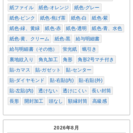
紙ファイル
紙色-オレンジ
紙色-グレー
紙色-ピンク
紙色-焦げ茶
紙色-白
紙色-紫
紙色-緑、黄緑
紙色-赤
紙色-透明
紙色-青、水色
紙色-黄、クリーム
紙色-黒
給与明細書
給与明細書（その他）
蛍光紙
蝋引き
裏地紋入り
角丸加工
角形
角形2号マチ付き
貼-カマス
貼-ガゼット
貼-センター
貼-ダイヤモンド
貼-右貼(内)
貼-右貼(外)
貼-左貼(内)
透けない
透けにくい
長い封筒
長形
開封加工
頭なし
額縁封筒
高級感
2026年8月