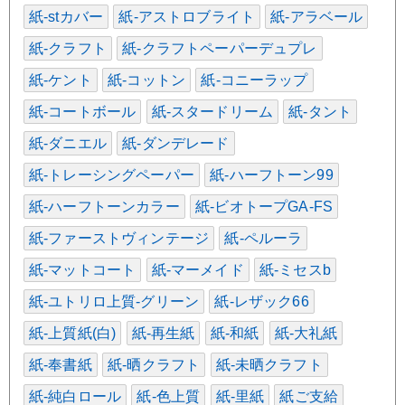
紙-stカバー
紙-アストロブライト
紙-アラベール
紙-クラフト
紙-クラフトペーパーデュプレ
紙-ケント
紙-コットン
紙-コニーラップ
紙-コートボール
紙-スタードリーム
紙-タント
紙-ダニエル
紙-ダンデレード
紙-トレーシングペーパー
紙-ハーフトーン99
紙-ハーフトーンカラー
紙-ビオトープGA-FS
紙-ファーストヴィンテージ
紙-ペルーラ
紙-マットコート
紙-マーメイド
紙-ミセスb
紙-ユトリロ上質-グリーン
紙-レザック66
紙-上質紙(白)
紙-再生紙
紙-和紙
紙-大礼紙
紙-奉書紙
紙-晒クラフト
紙-未晒クラフト
紙-純白ロール
紙-色上質
紙-里紙
紙ご支給