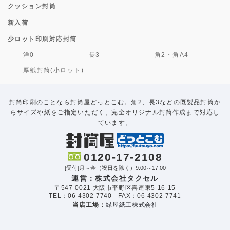
クッション封筒
新入荷
少ロット印刷対応封筒
洋0
長3
角2・角A4
厚紙封筒(小ロット)
封筒印刷のことなら封筒屋どっとこむ。角2、長3などの既製品封筒か
らサイズや紙をご指定いただく、完全オリジナル封筒作成まで対応し
ています。
0120-17-2108
[受付]月～金（祝日を除く）9:00～17:00
運営：株式会社タクセル
〒547-0021 大阪市平野区喜連東5-16-15
TEL：06-4302-7740 FAX：06-4302-7741
当店工場：
緑屋紙工株式会社