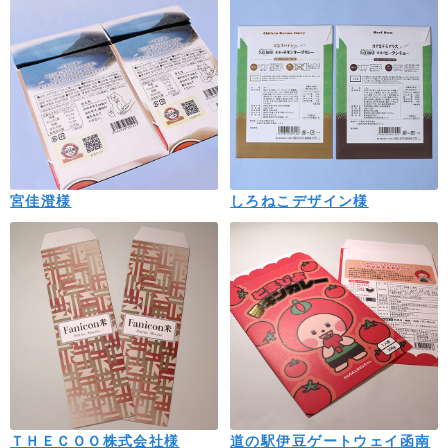
宮佳澄様
しろねこデザイン様
ＴＨＥＣＯＯ株式会社様
道の駅伊豆ゲートウェイ函南