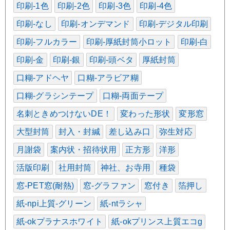
印刷-1色
印刷-2色
印刷-3色
印刷-4色
印刷-なし
印刷-オンデマンド
印刷-デジタル印刷
印刷-フルカラー
印刷-厚紙封筒小ロット
印刷-白
印刷-金
印刷-銀
印刷-頭ベタ
厚紙封筒
口糊-アドヘヤ
口糊-アラビア糊
口糊-グラシンテープ
口糊-両面テープ
名刺ときめつけないDE！
変わった形状
変形窓
大型封筒
封入・封緘
差し込み口
弥生対応
月謝袋
案内状・招待状用
正方形
洋形
活版印刷
社用封筒
神社、お寺用
種袋
窓-PET窓(耐熱)
窓-グラファン
窓付き
箔押し
紙-npi上質-グリーン
紙-ntラシャ
紙-okプラナスホワイト
紙-okプリンス上質エコg