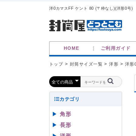
洋0カマスFF ケント 80 (〒枠なし)(洋形0号)
HOME
ご利用ガイド
トップ
>
封筒サイズ一覧
>
洋形
>
洋形
▶
角形
▶
長形