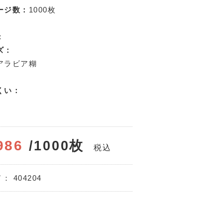
ージ数：
1000枚
：
ズ：
アラビア糊
くい：
986
/1000枚
税込
ド：
404204