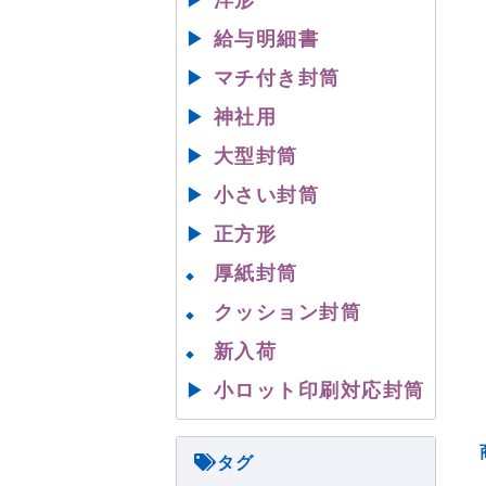
▶
洋形
▶
給与明細書
▶
マチ付き封筒
▶
神社用
▶
大型封筒
▶
小さい封筒
▶
正方形
厚紙封筒
◆
クッション封筒
◆
新入荷
◆
▶
小ロット印刷対応封筒