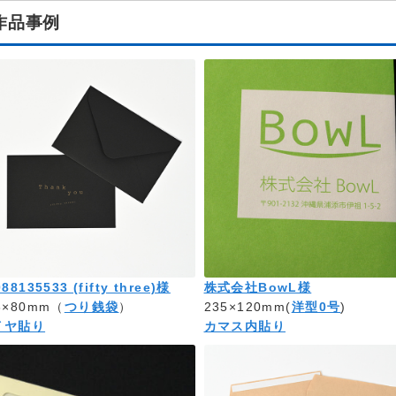
作品事例
88135533 (fifty three)様
株式会社BowL様
8×80mm（
つり銭袋
）
235×120mm(
洋型0号
)
イヤ貼り
カマス内貼り