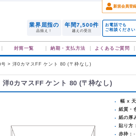
新規会員登
業界屈指の
年間7,500件
お電話でも
ご相談ください
品揃え！
越えの受注
封筒一覧
納期・支払方法
よくあるご質問
0号
> 洋0カマスFF ケント 80 (〒枠なし)
洋0カマスFF ケント 80 (〒枠なし)
幅 x 
紙質・
紙の厚
貼り方
赤枠：
-