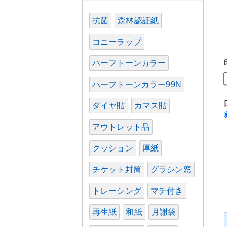
抗菌
森林認証紙
コニーラップ
ハーフトーンカラー
ハーフトーンカラー99N
ダイヤ貼
カマス貼
アウトレット品
クッション
厚紙
チケット封筒
グラシン窓
トレーシング
マチ付き
再生紙
和紙
月謝袋