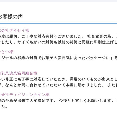
お客様の声
式会社ダイセイ様
の度は親切、ご丁寧な対応有難うございました。 社名変更の為、
ーしたり、サイズちがいの封筒も以前の封筒と同様に印刷仕上げ
せとつ様
リジナルの和紙の封筒でお菓子の雰囲気にあったパッケージにす
。
山乳業農業協同組合様
かい修正にも丁寧に対応していただき、満足のいくものが出来まし
が、なんとか間に合わせていただいて本当に助かりました。 また
限会社ディビジョンナイン様
望の台紙が出来て大変満足です。 今後とも宜しくお願いします。
した。