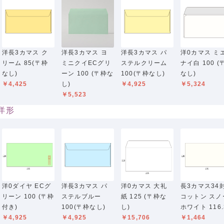
洋長3カマス ク
洋長3カマス ヨ
洋長3カマス パ
洋0カマス ミ
リーム 85(〒枠
ミニクイECグリ
ステルクリーム
ナイ白 100 (
なし)
ーン 100 (〒枠な
100(〒枠なし)
なし)
￥4,425
し)
￥4,925
￥5,324
￥5,523
洋形
洋0ダイヤ ECグ
洋長3カマス パ
洋0カマス 大礼
長3カマス34
リーン 100 (〒枠
ステルブルー
紙 125 (〒枠な
コットン スノ
付き)
100(〒枠なし)
し)
ホワイト 116.
￥4,925
￥4,925
￥15,706
￥1,464