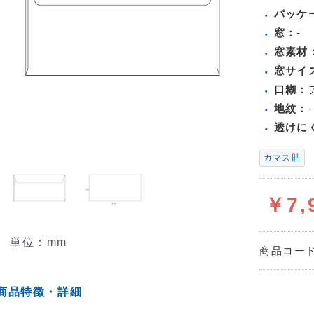
パッケ
窓：
-
窓素材
窓サイ
口糊：
地紋：
-
透けに
カマス貼
￥7,
単位：mm
商品コー
商品特徴・詳細