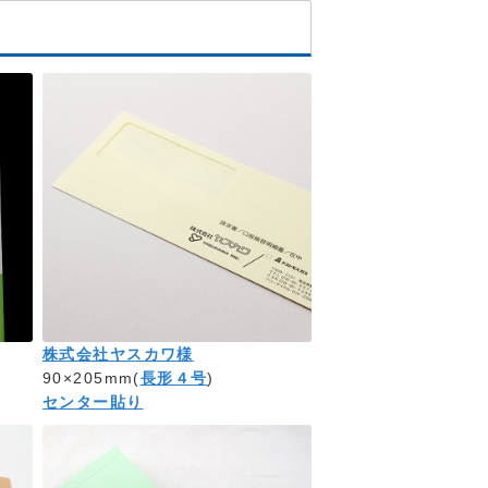
株式会社ヤスカワ様
90×205mm(
長形４号
)
センター貼り