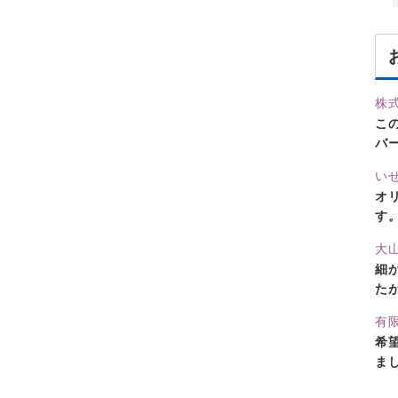
株
こ
バ
い
オ
す
大
細
た
有
希
ま