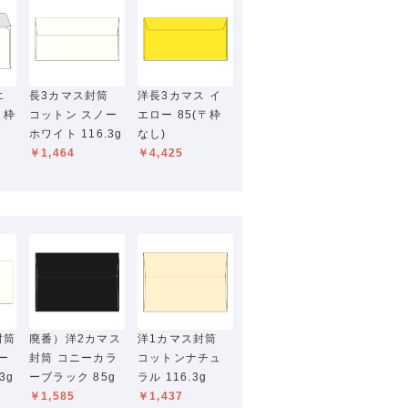
エ
長3カマス封筒
洋長3カマス イ
〒枠
コットン スノー
エロー 85(〒枠
ホワイト 116.3g
なし)
￥1,464
￥4,425
封筒
廃番）洋2カマス
洋1カマス封筒
ー
封筒 コニーカラ
コットンナチュ
3g
ーブラック 85g
ラル 116.3g
￥1,585
￥1,437