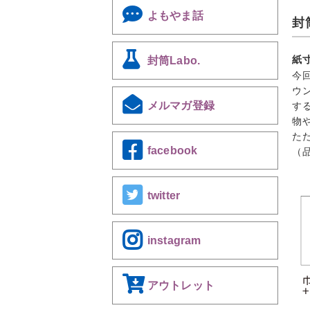
よもやま話
封
紙
封筒Labo.
今
ウ
メルマガ登録
す
物
た
facebook
（
twitter
instagram
アウトレット