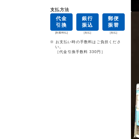
支払方法
代金
銀行
郵便
引換
振込
振替
[到着時払]
[先払]
[先払]
※ お支払い時の手数料はご負担くださ
い。
［代金引換手数料 330円］