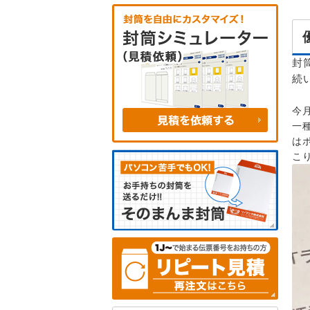
封
続
今
一
は
こ