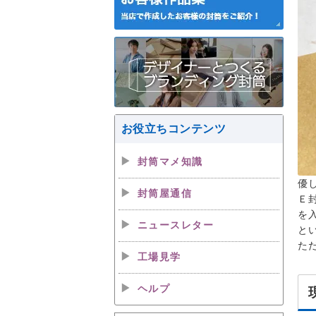
お役立ちコンテンツ
封筒マメ知識
優
封筒屋通信
Ｅ
を
ニュースレター
と
た
工場見学
ヘルプ