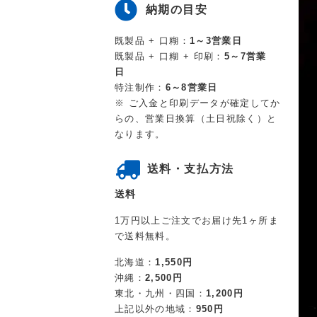
納期の目安
既製品 + 口糊：
1～3営業日
既製品 + 口糊 + 印刷：
5～7営業
日
特注制作：
6～8営業日
※ ご入金と印刷データが確定してか
らの、営業日換算（土日祝除く）と
なります。
送料・支払方法
送料
1万円以上ご注文でお届け先1ヶ所ま
で送料無料。
北海道：
1,550円
沖縄：
2,500円
東北・九州・四国：
1,200円
上記以外の地域：
950円