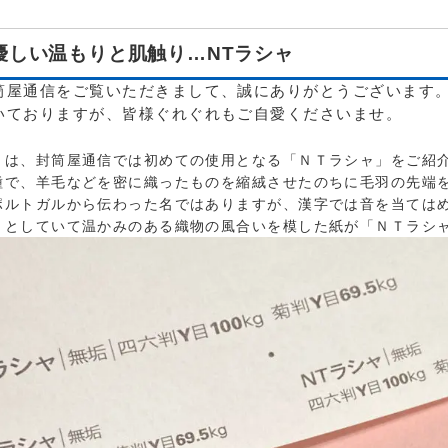
優しい温もりと肌触り…NTラシャ
筒屋通信をご覧いただきまして、誠にありがとうございます。
いておりますが、皆様ぐれぐれもご自愛くださいませ。
月は、封筒屋通信では初めての使用となる「ＮＴラシャ」をご紹介
種で、羊毛などを密に織ったものを縮絨させたのちに毛羽の先端を
ポルトガルから伝わった名ではありますが、漢字では音を当てはめ
りとしていて温かみのある織物の風合いを模した紙が「ＮＴラシ