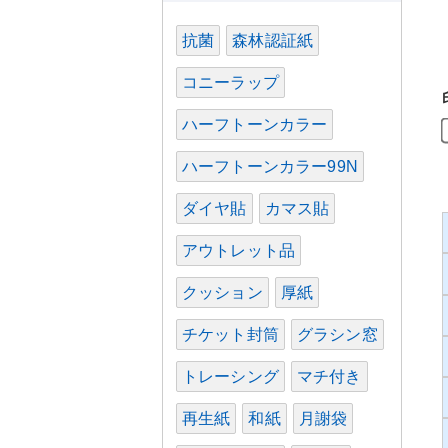
抗菌
森林認証紙
コニーラップ
ハーフトーンカラー
ハーフトーンカラー99N
ダイヤ貼
カマス貼
アウトレット品
クッション
厚紙
チケット封筒
グラシン窓
トレーシング
マチ付き
再生紙
和紙
月謝袋