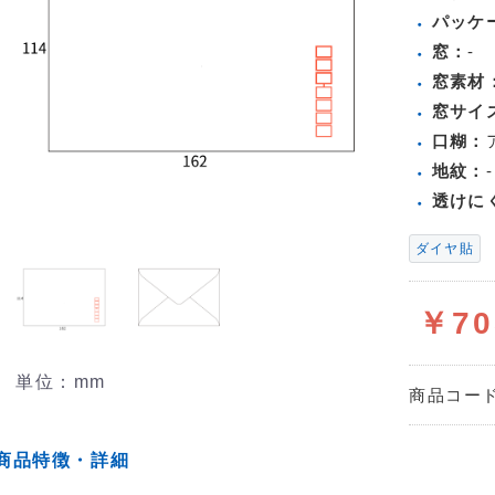
パッケ
窓：
-
窓素材
窓サイ
口糊：
地紋：
-
透けに
ダイヤ貼
￥7
単位：mm
商品コー
商品特徴・詳細