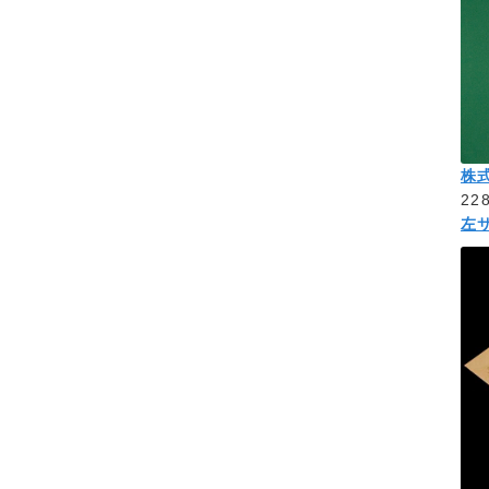
株
22
左