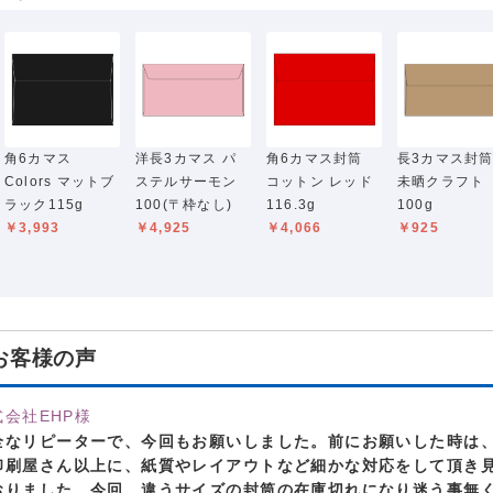
角6カマス
洋長3カマス パ
角6カマス封筒
長3カマス封
Colors マットブ
ステルサーモン
コットン レッド
未晒クラフト
ラック115g
100(〒枠なし)
116.3g
100g
￥3,993
￥4,925
￥4,066
￥925
お客様の声
式会社EHP様
全なリピーターで、今回もお願いしました。前にお願いした時は
印刷屋さん以上に、紙質やレイアウトなど細かな対応をして頂き
おりました。今回、違うサイズの封筒の在庫切れになり迷う事無く