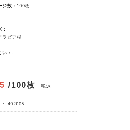
ージ数：
100枚
：
ズ：
アラビア糊
くい：
-
05
/100枚
税込
ド：
402005