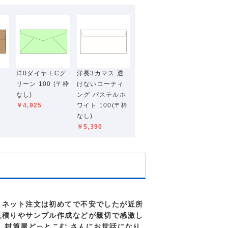
筒
洋0ダイヤ ECグ
洋長3カマス 透
リーン 100 (〒枠
けないコーティ
なし)
ング パステルホ
￥4,925
ワイト 100(〒枠
なし)
￥5,390
、ネット注文は初めてで不安でしたが近所
見積りやサンプル作成などが親切で感激し
 封筒屋どっとこむ さんにお世話になり