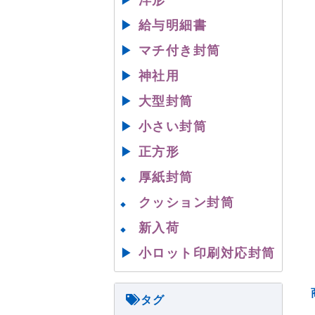
▶
洋形
▶
給与明細書
▶
マチ付き封筒
▶
神社用
▶
大型封筒
▶
小さい封筒
▶
正方形
厚紙封筒
◆
クッション封筒
◆
新入荷
◆
▶
小ロット印刷対応封筒