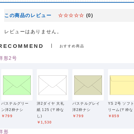
この商品のレビュー
☆☆☆☆☆
(0)
レビューはありません。
RECOMMEND
おすすめ商品
洋形2号
パステルグリー
洋2ダイヤ 大礼
パステルグレイ
YS 2号 ソフ
ン洋2枠ナシ
紙 125 (〒枠な
洋2枠ナシ
リーム(〒枠な
￥799
し)
￥799
￥859
￥1,530
洋形