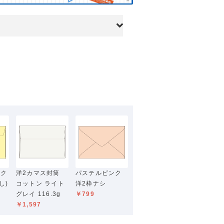
トク
洋2カマス封筒
パステルピンク
し)
コットン ライト
洋2枠ナシ
グレイ 116.3g
￥799
￥1,597