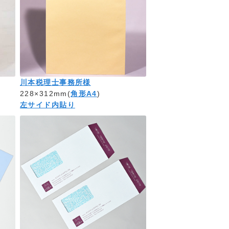
川本税理士事務所様
228×312mm(
角形A4
)
左サイド内貼り