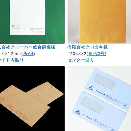
式会社クローバー総合調査様
有限会社クロタキ様
8ｘ312mm(
角A4
)
240×332(
角形2号
)
サイド内貼り
センター貼り