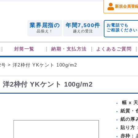
新規会員登
業界屈指の
年間7,500件
お電話でも
ご相談ください
品揃え！
越えの受注
封筒一覧
納期・支払方法
よくあるご質問
2号
> 洋2枠付 YKケント 100g/m2
洋2枠付 YKケント 100g/m2
幅 x 
紙質・
紙の厚
貼り方
赤枠：