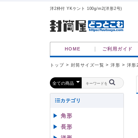
洋2枠付 YKケント 100g/m2(洋形2号)
HOME
ご利用ガイド
トップ
>
封筒サイズ一覧
>
洋形
>
洋形
▶
角形
▶
長形