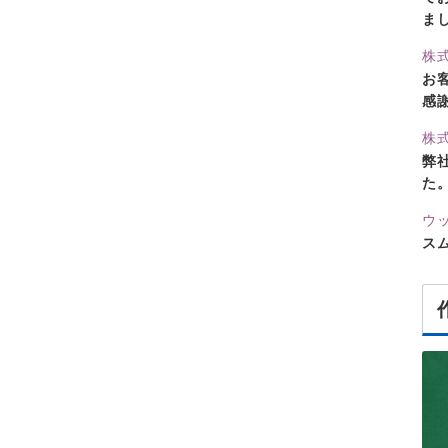
ま
株
お
感
株
弊
た
ウ
ス