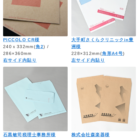
PICCOLO CR様
大手町さくらクリニックin豊
240ｘ332mm(
角2
) /
洲様
286×360mm
228×312mm(
角形A4号
)
右サイド内貼り
左サイド内貼り
石黒敏司税理士事務所様
株式会社森楽器様