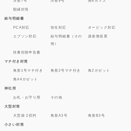
洋形7号
洋形9号
角6カマス
額縁封筒
給与明細書
PCA対応
弥生対応
オービック対応
エプソン対応
給与明細書（その
源泉徴収票
他）
扶養控除申告書
マチ付き封筒
角形1号マチ付き
角形2号マチ付き
角2ガゼット
角A4ガゼット
神社用
お札・お守り用
その他
大型封筒
大型袋 2切判
角形A3号
角形B3号
小さい封筒