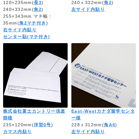
120×235mm(
長3
)
240ｘ332mm(
角2
)
240×332mm(
角2
)
左サイド内貼り
255×343mm マチ幅：
35mm(
角2マチ付き
)
右サイド内貼り
センター貼(マチ付き)
株式会社富士カントリー倶楽
East-Westカナダ留学センタ
部様
ー様
235×120mm(
洋型0号
)
228ｘ312mm(
角A4
)
カマス内貼り
左サイド内貼り