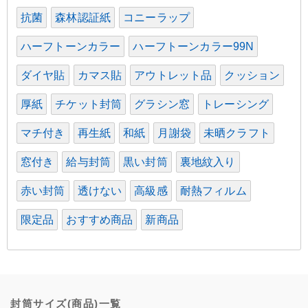
抗菌
森林認証紙
コニーラップ
ハーフトーンカラー
ハーフトーンカラー99N
ダイヤ貼
カマス貼
アウトレット品
クッション
厚紙
チケット封筒
グラシン窓
トレーシング
マチ付き
再生紙
和紙
月謝袋
未晒クラフト
窓付き
給与封筒
黒い封筒
裏地紋入り
赤い封筒
透けない
高級感
耐熱フィルム
限定品
おすすめ商品
新商品
封筒サイズ(商品)一覧