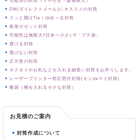
宅配用の封筒（マチ付き・緩衝材入）
DM(ダイレクトメール)にオススメの封筒
スッと開けTie！ゆめ～る封筒
角形ガゼット封筒
可能性は無限大‼日本一小さい⁉「プチ袋」
透ける封筒
透けない封筒
正方形の封筒
ネクタイやお札などを入れる細長い封筒をお作りします。
レーザープリンター対応窓付封筒(オンdeマド封筒)
種袋（種を入れる小さな封筒）
お見積のご案内
封筒作成について