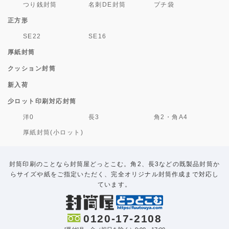
つり銭封筒
名刺DE封筒
プチ袋
正方形
SE22
SE16
厚紙封筒
クッション封筒
新入荷
少ロット印刷対応封筒
洋0
長3
角2・角A4
厚紙封筒(小ロット)
封筒印刷のことなら封筒屋どっとこむ。角2、長3などの既製品封筒か
らサイズや紙をご指定いただく、完全オリジナル封筒作成まで対応し
ています。
0120-17-2108