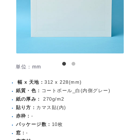
単位：mm
幅 x 天地：
312 x 228(mm)
紙質・色：
コートボール_白(内側グレー)
紙の厚み：
270g/m2
貼り方：
カマス貼(内)
赤枠：
-
パッケージ数：
10枚
窓：
-