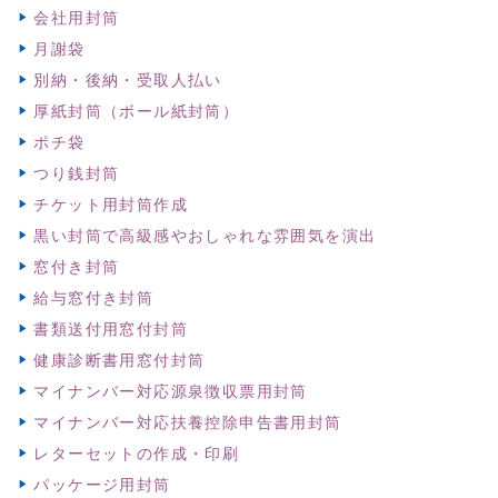
会社用封筒
月謝袋
別納・後納・受取人払い
厚紙封筒（ボール紙封筒）
ポチ袋
つり銭封筒
チケット用封筒作成
黒い封筒で高級感やおしゃれな雰囲気を演出
窓付き封筒
給与窓付き封筒
書類送付用窓付封筒
健康診断書用窓付封筒
マイナンバー対応源泉徴収票用封筒
マイナンバー対応扶養控除申告書用封筒
レターセットの作成・印刷
パッケージ用封筒