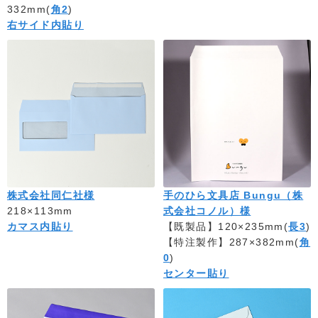
332mm(
角2
)
右サイド内貼り
株式会社同仁社様
手のひら文具店 Bungu（株
218×113mm
式会社コノル）様
カマス内貼り
【既製品】120×235mm(
長3
)
【特注製作】287×382mm(
角
0
)
センター貼り