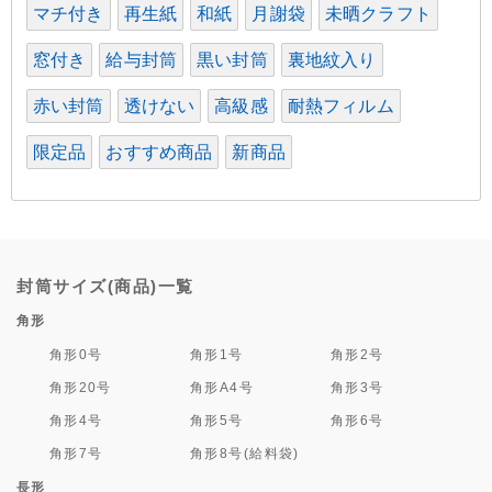
マチ付き
再生紙
和紙
月謝袋
未晒クラフト
窓付き
給与封筒
黒い封筒
裏地紋入り
赤い封筒
透けない
高級感
耐熱フィルム
限定品
おすすめ商品
新商品
封筒サイズ(商品)一覧
角形
角形0号
角形1号
角形2号
角形20号
角形A4号
角形3号
角形4号
角形5号
角形6号
角形7号
角形8号(給料袋)
長形