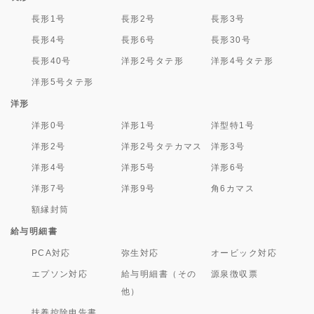
長形1号
長形2号
長形3号
長形4号
長形6号
長形30号
長形40号
洋形2号タテ形
洋形4号タテ形
洋形5号タテ形
洋形
洋形0号
洋形1号
洋型特1号
洋形2号
洋形2号タテカマス
洋形3号
洋形4号
洋形5号
洋形6号
洋形7号
洋形9号
角6カマス
額縁封筒
給与明細書
PCA対応
弥生対応
オービック対応
エプソン対応
給与明細書（その
源泉徴収票
他）
扶養控除申告書