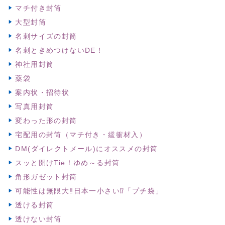
マチ付き封筒
大型封筒
名刺サイズの封筒
名刺ときめつけないDE！
神社用封筒
薬袋
案内状・招待状
写真用封筒
変わった形の封筒
宅配用の封筒（マチ付き・緩衝材入）
DM(ダイレクトメール)にオススメの封筒
スッと開けTie！ゆめ～る封筒
角形ガゼット封筒
可能性は無限大‼日本一小さい⁉「プチ袋」
透ける封筒
透けない封筒