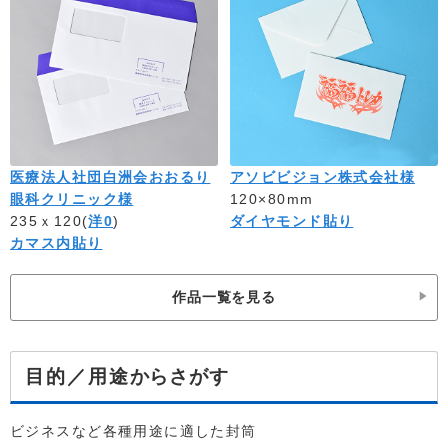
医療法人社団白洲会おおるり
アソビビジョン株式会社様
眼科クリニック様
120×80mm
235ｘ120(
洋0
)
ダイヤモンド貼り
カマス内貼り
作品一覧を見る
からさがす
目的／用途
ビジネスなど各種用途に適した封筒