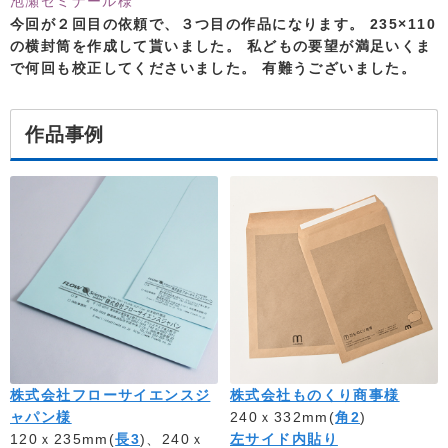
泡瀬ゼミナール様
今回が２回目の依頼で、３つ目の作品になります。 235×110
の横封筒を作成して貰いました。 私どもの要望が満足いくま
で何回も校正してくださいました。 有難うございました。
作品事例
株式会社フローサイエンスジ
株式会社ものくり商事様
ャパン様
240ｘ332mm(
角2
)
120ｘ235mm(
長3
)、240ｘ
左サイド内貼り