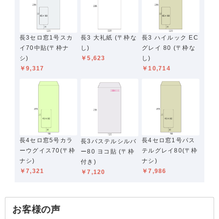
長3セロ窓1号スカ
長3 大礼紙 (〒枠な
長3 ハイルック EC
イ70中貼(〒枠ナ
し)
グレイ 80 (〒枠な
シ)
￥5,623
し)
￥9,317
￥10,714
長4セロ窓5号カラ
長4セロ窓1号パス
長3パステルシルバ
ーウグイス70(〒枠
テルグレイ80(〒枠
ー80 ヨコ貼 (〒枠
ナシ)
ナシ)
付き)
￥7,321
￥7,986
￥7,120
お客様の声