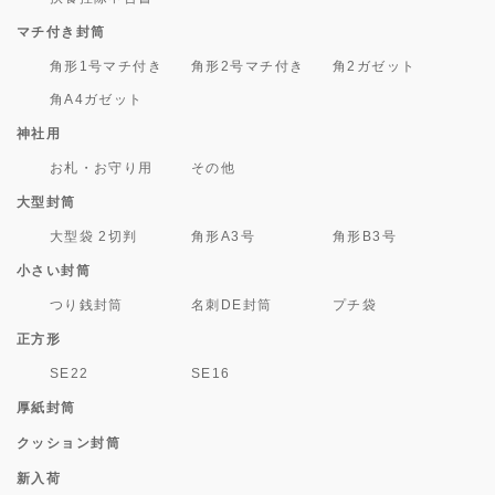
マチ付き封筒
角形1号マチ付き
角形2号マチ付き
角2ガゼット
角A4ガゼット
神社用
お札・お守り用
その他
大型封筒
大型袋 2切判
角形A3号
角形B3号
小さい封筒
つり銭封筒
名刺DE封筒
プチ袋
正方形
SE22
SE16
厚紙封筒
クッション封筒
新入荷