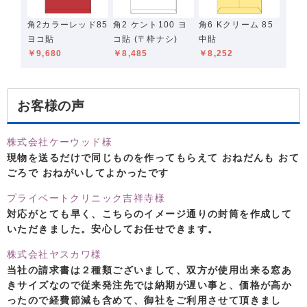
角2カラーレッド85
角2 ケント100 ヨ
角6 Kクリーム 85
ヨコ貼
コ貼 (〒枠ナシ)
中貼
￥9,680
￥8,485
￥8,252
お客様の声
株式会社ケーウッド様
現物を送るだけで同じものを作ってもらえて おねだんも おて
ごろで おねがいしてよかったです
プライベートクリニック吉祥寺様
対応がとても早く、こちらのイメージ通りの封筒を作成して
いただきました。安心してお任せできます。
株式会社ヤスカワ様
当社の請求書は２種類ございまして、双方が使用出来る窓あ
きサイズなので従来発注先では納期が遅い事と、価格が高か
ったので経費節減も含めて、御社をご利用させて頂きまし