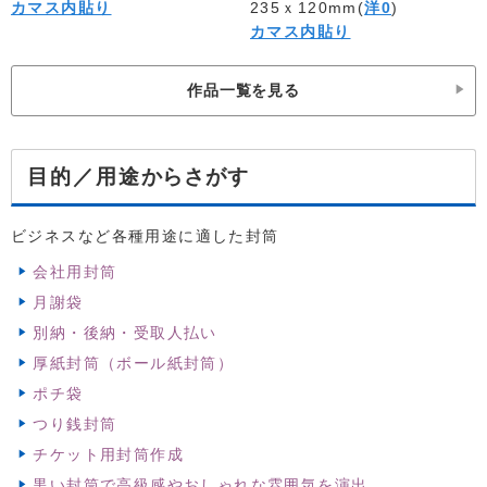
カマス内貼り
235ｘ120mm(
洋0
)
カマス内貼り
作品一覧を見る
からさがす
目的／用途
ビジネスなど各種用途に適した封筒
会社用封筒
月謝袋
別納・後納・受取人払い
厚紙封筒（ボール紙封筒）
ポチ袋
つり銭封筒
チケット用封筒作成
黒い封筒で高級感やおしゃれな雰囲気を演出