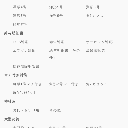
洋形4号
洋形5号
洋形6号
洋形7号
洋形9号
角6カマス
額縁封筒
給与明細書
PCA対応
弥生対応
オービック対応
エプソン対応
給与明細書（その
源泉徴収票
他）
扶養控除申告書
マチ付き封筒
角形1号マチ付き
角形2号マチ付き
角2ガゼット
角A4ガゼット
神社用
お札・お守り用
その他
大型封筒
大型袋 2切判
角形A3号
角形B3号