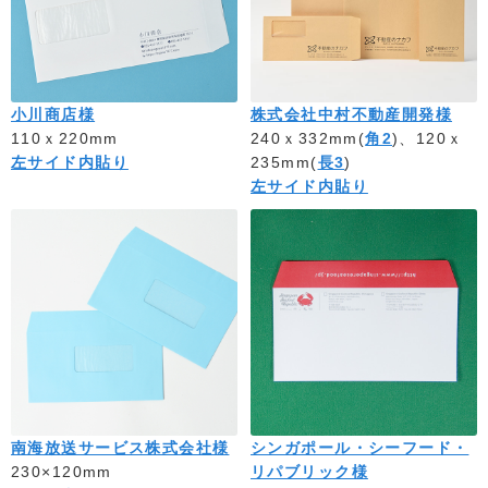
小川商店様
株式会社中村不動産開発様
110ｘ220mm
240ｘ332mm(
角2
)、120ｘ
左サイド内貼り
235mm(
長3
)
左サイド内貼り
南海放送サービス株式会社様
シンガポール・シーフード・
230×120mm
リパブリック様