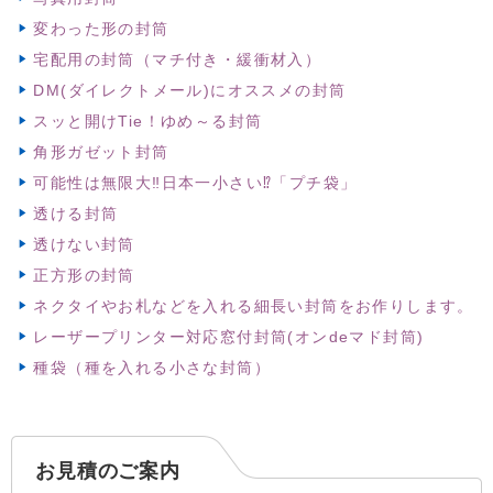
変わった形の封筒
宅配用の封筒（マチ付き・緩衝材入）
DM(ダイレクトメール)にオススメの封筒
スッと開けTie！ゆめ～る封筒
角形ガゼット封筒
可能性は無限大‼日本一小さい⁉「プチ袋」
透ける封筒
透けない封筒
正方形の封筒
ネクタイやお札などを入れる細長い封筒をお作りします。
レーザープリンター対応窓付封筒(オンdeマド封筒)
種袋（種を入れる小さな封筒）
お見積のご案内