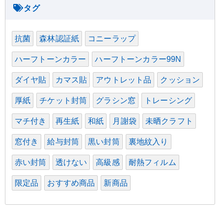
抗菌
森林認証紙
コニーラップ
ハーフトーンカラー
ハーフトーンカラー99N
ダイヤ貼
カマス貼
アウトレット品
クッション
厚紙
チケット封筒
グラシン窓
トレーシング
マチ付き
再生紙
和紙
月謝袋
未晒クラフト
窓付き
給与封筒
黒い封筒
裏地紋入り
赤い封筒
透けない
高級感
耐熱フィルム
限定品
おすすめ商品
新商品