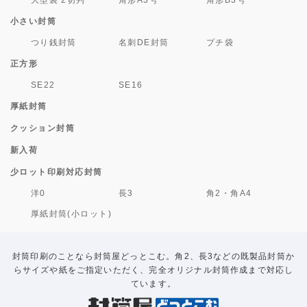
小さい封筒
つり銭封筒
名刺DE封筒
プチ袋
正方形
SE22
SE16
厚紙封筒
クッション封筒
新入荷
少ロット印刷対応封筒
洋0
長3
角2・角A4
厚紙封筒(小ロット)
封筒印刷のことなら封筒屋どっとこむ。角2、長3などの既製品封筒か
らサイズや紙をご指定いただく、完全オリジナル封筒作成まで対応し
ています。