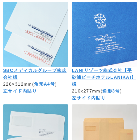
SBCメディカルグループ株式
LANIリゾーツ株式会社【平
会社様
砂浦ビーチホテルLANIKAI】
228×312mm(
角形A4号
)
様
左サイド内貼り
216x277mm(
角形3号
)
左サイド内貼り