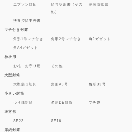
エプソン対応
給与明細書（その
源泉徴収票
他）
扶養控除申告書
マチ付き封筒
角形1号マチ付き
角形2号マチ付き
角2ガゼット
角A4ガゼット
神社用
お札・お守り用
その他
大型封筒
大型袋 2切判
角形A3号
角形B3号
小さい封筒
つり銭封筒
名刺DE封筒
プチ袋
正方形
SE22
SE16
厚紙封筒