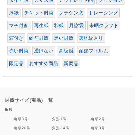
ダイヤ貼
カマス貼
アウトレット品
クッション
厚紙
チケット封筒
グラシン窓
トレーシング
マチ付き
再生紙
和紙
月謝袋
未晒クラフト
窓付き
給与封筒
黒い封筒
裏地紋入り
赤い封筒
透けない
高級感
耐熱フィルム
限定品
おすすめ商品
新商品
封筒サイズ(商品)一覧
角形
角形0号
角形1号
角形2号
角形20号
角形A4号
角形3号