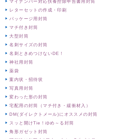
マイナンバー対応扶養控除申告書用封筒
レターセットの作成・印刷
パッケージ用封筒
マチ付き封筒
大型封筒
名刺サイズの封筒
名刺ときめつけないDE！
神社用封筒
薬袋
案内状・招待状
写真用封筒
変わった形の封筒
宅配用の封筒（マチ付き・緩衝材入）
DM(ダイレクトメール)にオススメの封筒
スッと開けTie！ゆめ～る封筒
角形ガゼット封筒