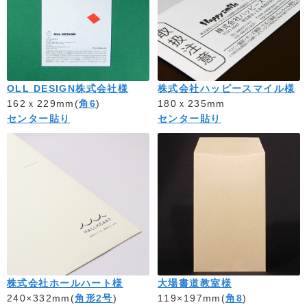
OLL DESIGN株式会社様
株式会社ハッピースマイル様
162ｘ229mm(
角6
)
180ｘ235mm
センター貼り
センター貼り
株式会社ホールハート様
大場書道教室様
240×332mm(
角形2号
)
119×197mm(
角8
)