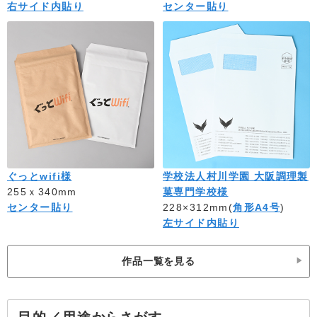
右サイド内貼り
センター貼り
ぐっとwifi様
学校法人村川学園 大阪調理製
255ｘ340mm
菓専門学校様
センター貼り
228×312mm(
角形A4号
)
左サイド内貼り
作品一覧を見る
からさがす