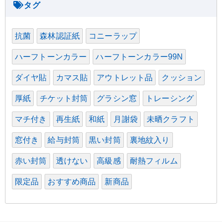
抗菌
森林認証紙
コニーラップ
ハーフトーンカラー
ハーフトーンカラー99N
ダイヤ貼
カマス貼
アウトレット品
クッション
厚紙
チケット封筒
グラシン窓
トレーシング
マチ付き
再生紙
和紙
月謝袋
未晒クラフト
窓付き
給与封筒
黒い封筒
裏地紋入り
赤い封筒
透けない
高級感
耐熱フィルム
限定品
おすすめ商品
新商品