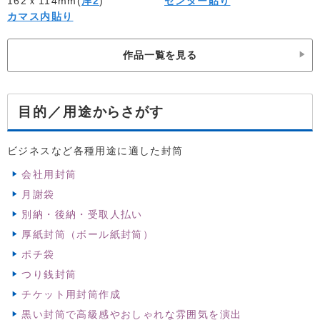
162ｘ114mm(
洋2
)
センター貼り
カマス内貼り
作品一覧を見る
からさがす
目的／用途
ビジネスなど各種用途に適した封筒
会社用封筒
月謝袋
別納・後納・受取人払い
厚紙封筒（ボール紙封筒）
ポチ袋
つり銭封筒
チケット用封筒作成
黒い封筒で高級感やおしゃれな雰囲気を演出