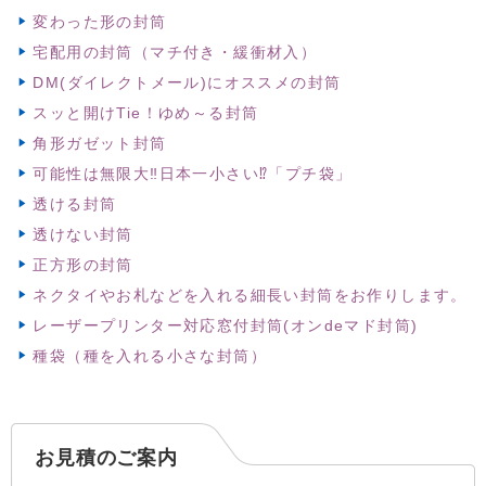
変わった形の封筒
宅配用の封筒（マチ付き・緩衝材入）
DM(ダイレクトメール)にオススメの封筒
スッと開けTie！ゆめ～る封筒
角形ガゼット封筒
可能性は無限大‼日本一小さい⁉「プチ袋」
透ける封筒
透けない封筒
正方形の封筒
ネクタイやお札などを入れる細長い封筒をお作りします。
レーザープリンター対応窓付封筒(オンdeマド封筒)
種袋（種を入れる小さな封筒）
お見積のご案内