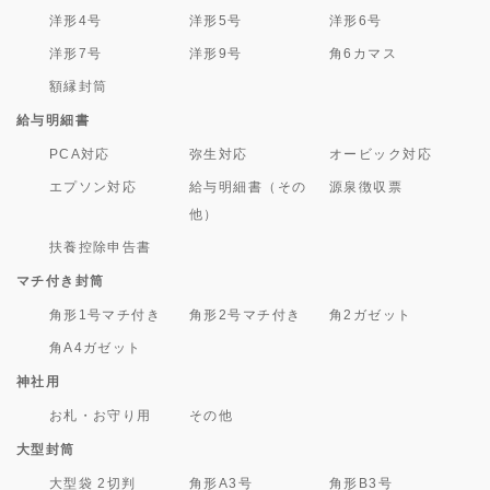
洋形4号
洋形5号
洋形6号
洋形7号
洋形9号
角6カマス
額縁封筒
給与明細書
PCA対応
弥生対応
オービック対応
エプソン対応
給与明細書（その
源泉徴収票
他）
扶養控除申告書
マチ付き封筒
角形1号マチ付き
角形2号マチ付き
角2ガゼット
角A4ガゼット
神社用
お札・お守り用
その他
大型封筒
大型袋 2切判
角形A3号
角形B3号