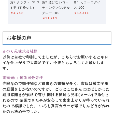
角2 クラフト 70 ス
角2 透けないコー
角1 カラーウグイ
ミ貼 (〒枠なし)
ティング パステル
ス 100
￥4,759
グレー 100
￥12,311
￥11,713
お客様の声
みのり苑株式会社様
以前は自社で印刷してましたが、こちらでお願いするとキレ
イな仕上がりで大満足です。今後ともよろしくお願いしま
す。
龍頭光山 筑前国分寺様
寺院なので郵便物など縦書きの書類が多く、市販は横文字用
の窓開きしかないのですが、 どっとこむさんにはほしかった
縦用窓開きが規格で有り 開ける箇所も見本(メール)で添付さ
れるので 確認できた事が安心して出来上がりが待っていられ
たので感謝でした。 いろも真言カラーが紫でりんどうが作れ
たのも決め手でした。