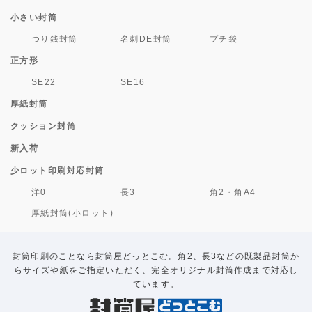
小さい封筒
つり銭封筒
名刺DE封筒
プチ袋
正方形
SE22
SE16
厚紙封筒
クッション封筒
新入荷
少ロット印刷対応封筒
洋0
長3
角2・角A4
厚紙封筒(小ロット)
封筒印刷のことなら封筒屋どっとこむ。角2、長3などの既製品封筒か
らサイズや紙をご指定いただく、完全オリジナル封筒作成まで対応し
ています。