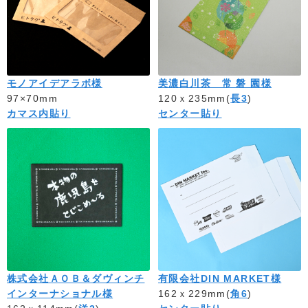
モノアイデアラボ様
美濃白川茶 常 磐 園様
97×70mm
120ｘ235mm(
長3
)
カマス内貼り
センター貼り
株式会社ＡＯＢ＆ダヴィンチ
有限会社DIN MARKET様
インターナショナル様
162ｘ229mm(
角6
)