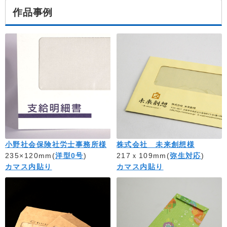
作品事例
小野社会保険社労士事務所様
株式会社 未来創想様
235×120mm(
洋型0号
)
217ｘ109mm(
弥生対応
)
カマス内貼り
カマス内貼り