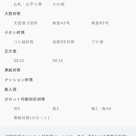
お札・お守り用
その他
大型封筒
大型袋 2切判
角形A3号
角形B3号
小さい封筒
つり銭封筒
名刺DE封筒
プチ袋
正方形
SE22
SE16
厚紙封筒
クッション封筒
新入荷
少ロット印刷対応封筒
洋0
長3
角2・角A4
厚紙封筒(小ロット)