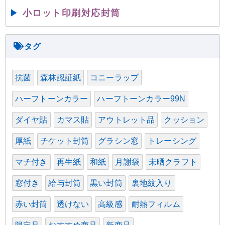
▶
小ロット印刷対応封筒
抗菌
森林認証紙
コニーラップ
ハーフトーンカラー
ハーフトーンカラー99N
ダイヤ貼
カマス貼
アウトレット品
クッション
厚紙
チケット封筒
グラシン窓
トレーシング
マチ付き
再生紙
和紙
月謝袋
未晒クラフト
窓付き
給与封筒
黒い封筒
裏地紋入り
赤い封筒
透けない
高級感
耐熱フィルム