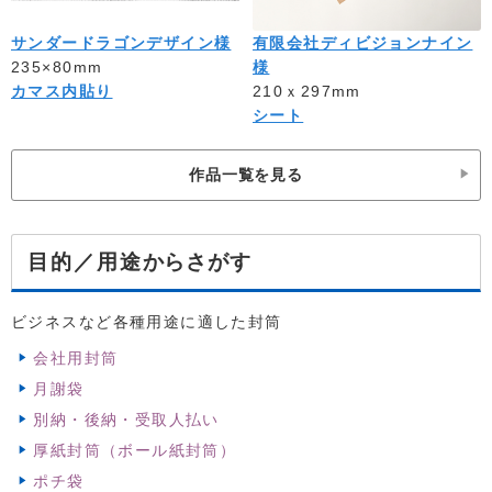
サンダードラゴンデザイン様
有限会社ディビジョンナイン
235×80mm
様
カマス内貼り
210ｘ297mm
シート
作品一覧を見る
からさがす
目的／用途
ビジネスなど各種用途に適した封筒
会社用封筒
月謝袋
別納・後納・受取人払い
厚紙封筒（ボール紙封筒）
ポチ袋