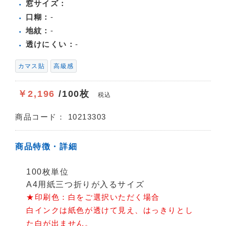
窓サイズ：
口糊：
-
地紋：
-
透けにくい：
-
カマス貼
高級感
￥2,196
/100枚
税込
商品コード：
10213303
商品特徴・詳細
100枚単位
A4用紙三つ折りが入るサイズ
★印刷色：白をご選択いただく場合
白インクは紙色が透けて見え、はっきりとし
た白が出ません。