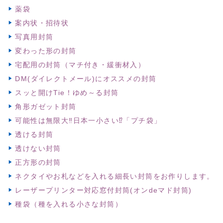
薬袋
案内状・招待状
写真用封筒
変わった形の封筒
宅配用の封筒（マチ付き・緩衝材入）
DM(ダイレクトメール)にオススメの封筒
スッと開けTie！ゆめ～る封筒
角形ガゼット封筒
可能性は無限大‼日本一小さい⁉「プチ袋」
透ける封筒
透けない封筒
正方形の封筒
ネクタイやお札などを入れる細長い封筒をお作りします。
レーザープリンター対応窓付封筒(オンdeマド封筒)
種袋（種を入れる小さな封筒）