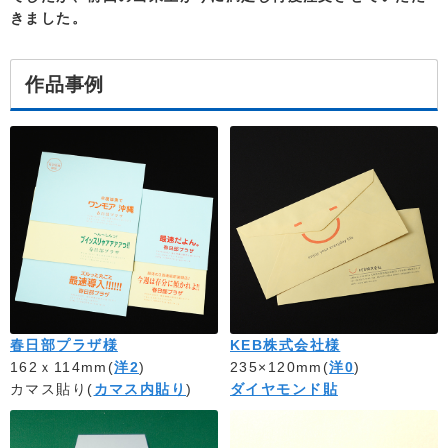
きました。
作品事例
春日部プラザ様
KEB株式会社様
162ｘ114mm(
洋2
)
235×120mm(
洋0
)
カマス貼り(
カマス内貼り
)
ダイヤモンド貼