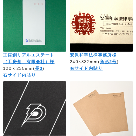
工房創リアルエステート
安保和幸法律事務所様
（工房創 有限会社）様
240×332mm(
角形2号
)
120ｘ235mm(
長3
)
右サイド内貼り
右サイド内貼り