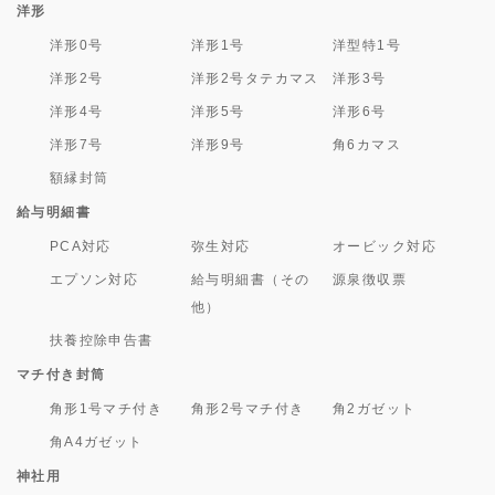
洋形
洋形0号
洋形1号
洋型特1号
洋形2号
洋形2号タテカマス
洋形3号
洋形4号
洋形5号
洋形6号
洋形7号
洋形9号
角6カマス
額縁封筒
給与明細書
PCA対応
弥生対応
オービック対応
エプソン対応
給与明細書（その
源泉徴収票
他）
扶養控除申告書
マチ付き封筒
角形1号マチ付き
角形2号マチ付き
角2ガゼット
角A4ガゼット
神社用