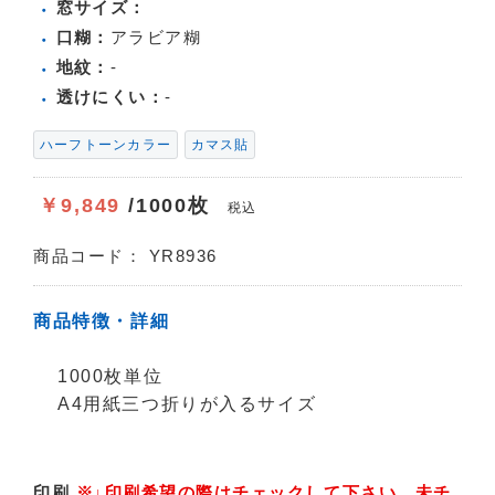
窓サイズ：
口糊：
アラビア糊
地紋：
-
透けにくい：
-
ハーフトーンカラー
カマス貼
￥9,849
/1000枚
税込
商品コード：
YR8936
商品特徴・詳細
1000枚単位
A4用紙三つ折りが入るサイズ
印刷
※↓印刷希望の際はチェックして下さい。
未チ