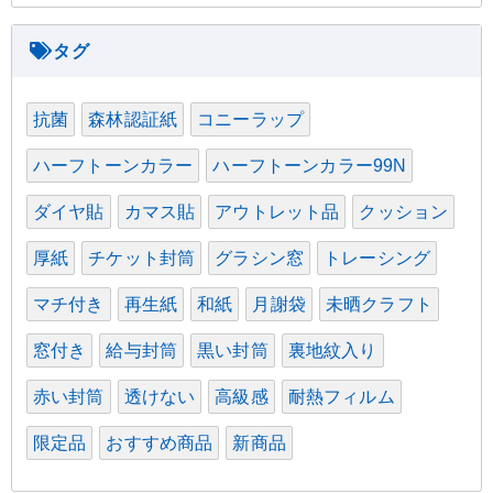
抗菌
森林認証紙
コニーラップ
ハーフトーンカラー
ハーフトーンカラー99N
ダイヤ貼
カマス貼
アウトレット品
クッション
厚紙
チケット封筒
グラシン窓
トレーシング
マチ付き
再生紙
和紙
月謝袋
未晒クラフト
窓付き
給与封筒
黒い封筒
裏地紋入り
赤い封筒
透けない
高級感
耐熱フィルム
限定品
おすすめ商品
新商品