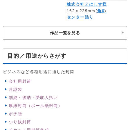
株式会社えにしす様
162ｘ229mm(
角6
)
センター貼り
作品一覧を見る
からさがす
目的／用途
ビジネスなど各種用途に適した封筒
会社用封筒
月謝袋
別納・後納・受取人払い
厚紙封筒（ボール紙封筒）
ポチ袋
つり銭封筒
チケット用封筒作成