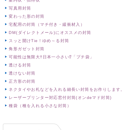
写真用封筒
変わった形の封筒
宅配用の封筒（マチ付き・緩衝材入）
DM(ダイレクトメール)にオススメの封筒
スッと開けTie！ゆめ～る封筒
角形ガゼット封筒
可能性は無限大‼日本一小さい⁉「プチ袋」
透ける封筒
透けない封筒
正方形の封筒
ネクタイやお札などを入れる細長い封筒をお作りします。
レーザープリンター対応窓付封筒(オンdeマド封筒)
種袋（種を入れる小さな封筒）