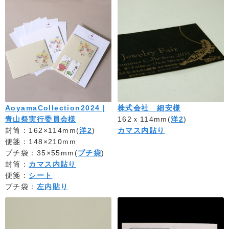
AoyamaCollection2024 |
株式会社 細安様
青山祭実行委員会様
162ｘ114mm(
洋2
)
封筒：162×114mm(
洋2
)
カマス内貼り
便箋：148×210mm
プチ袋：35×55mm(
プチ袋
)
封筒：
カマス内貼り
便箋：
シート
プチ袋：
左内貼り