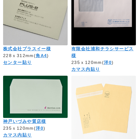
株式会社プラスイー様
有限会社浦和チラシサービス
228ｘ312mm(
角A4
)
様
センター貼り
235ｘ120mm(
洋0
)
カマス内貼り
神戸いづみや質店様
235ｘ120mm(
洋0
)
カマス内貼り