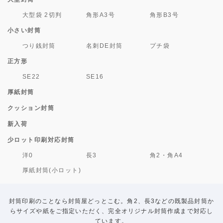
大型袋 2切判
角形A3号
角形B3号
小さい封筒
つり銭封筒
名刺DE封筒
プチ袋
正方形
SE22
SE16
厚紙封筒
クッション封筒
新入荷
少ロット印刷対応封筒
洋0
長3
角2・角A4
厚紙封筒(小ロット)
封筒印刷のことなら封筒屋どっとこむ。角2、長3などの既製品封筒か
らサイズや紙をご指定いただく、完全オリジナル封筒作成まで対応し
ています。