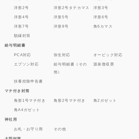
洋形2号
洋形2号タテカマス
洋形3号
洋形4号
洋形5号
洋形6号
洋形7号
洋形9号
角6カマス
額縁封筒
給与明細書
PCA対応
弥生対応
オービック対応
エプソン対応
給与明細書（その
源泉徴収票
他）
扶養控除申告書
マチ付き封筒
角形1号マチ付き
角形2号マチ付き
角2ガゼット
角A4ガゼット
神社用
お札・お守り用
その他
大型封筒