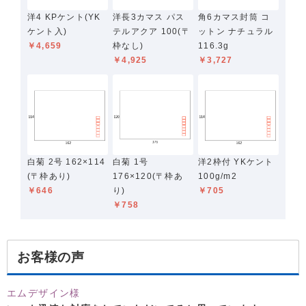
洋4 KPケント(YK
洋長3カマス パス
角6カマス封筒 コ
ケント入)
テルアクア 100(〒
ットン ナチュラル
￥4,659
枠なし)
116.3g
￥4,925
￥3,727
白菊 2号 162×114
白菊 1号
洋2枠付 YKケント
(〒枠あり)
176×120(〒枠あ
100g/m2
￥646
り)
￥705
￥758
お客様の声
エムデザイン様