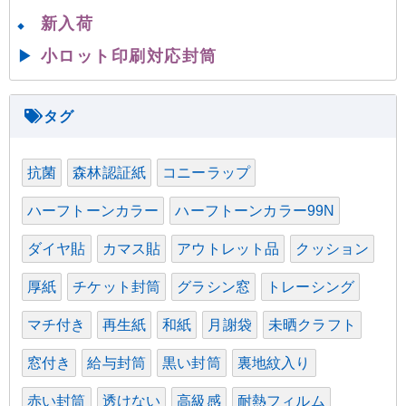
新入荷
◆
▶
小ロット印刷対応封筒
抗菌
森林認証紙
コニーラップ
ハーフトーンカラー
ハーフトーンカラー99N
ダイヤ貼
カマス貼
アウトレット品
クッション
厚紙
チケット封筒
グラシン窓
トレーシング
マチ付き
再生紙
和紙
月謝袋
未晒クラフト
窓付き
給与封筒
黒い封筒
裏地紋入り
赤い封筒
透けない
高級感
耐熱フィルム