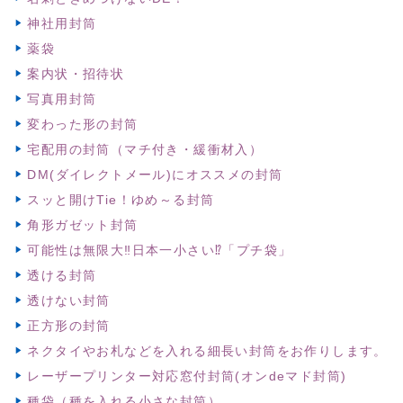
神社用封筒
薬袋
案内状・招待状
写真用封筒
変わった形の封筒
宅配用の封筒（マチ付き・緩衝材入）
DM(ダイレクトメール)にオススメの封筒
スッと開けTie！ゆめ～る封筒
角形ガゼット封筒
可能性は無限大‼日本一小さい⁉「プチ袋」
透ける封筒
透けない封筒
正方形の封筒
ネクタイやお札などを入れる細長い封筒をお作りします。
レーザープリンター対応窓付封筒(オンdeマド封筒)
種袋（種を入れる小さな封筒）