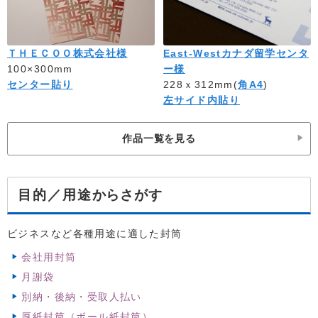
ＴＨＥＣＯＯ株式会社様
East-Westカナダ留学センタ
100×300mm
ー様
センター貼り
228ｘ312mm(
角A4
)
左サイド内貼り
作品一覧を見る
からさがす
目的／用途
ビジネスなど各種用途に適した封筒
会社用封筒
月謝袋
別納・後納・受取人払い
厚紙封筒（ボール紙封筒）