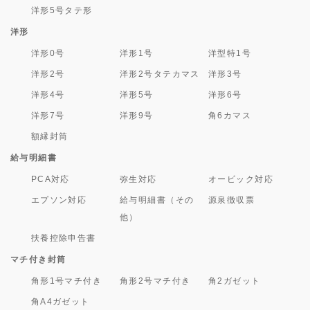
洋形5号タテ形
洋形
洋形0号
洋形1号
洋型特1号
洋形2号
洋形2号タテカマス
洋形3号
洋形4号
洋形5号
洋形6号
洋形7号
洋形9号
角6カマス
額縁封筒
給与明細書
PCA対応
弥生対応
オービック対応
エプソン対応
給与明細書（その
源泉徴収票
他）
扶養控除申告書
マチ付き封筒
角形1号マチ付き
角形2号マチ付き
角2ガゼット
角A4ガゼット