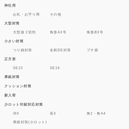
神社用
お札・お守り用
その他
大型封筒
大型袋 2切判
角形A3号
角形B3号
小さい封筒
つり銭封筒
名刺DE封筒
プチ袋
正方形
SE22
SE16
厚紙封筒
クッション封筒
新入荷
少ロット印刷対応封筒
洋0
長3
角2・角A4
厚紙封筒(小ロット)