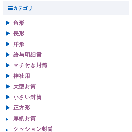
▶
角形
▶
長形
▶
洋形
▶
給与明細書
▶
マチ付き封筒
▶
神社用
▶
大型封筒
▶
小さい封筒
▶
正方形
厚紙封筒
◆
クッション封筒
◆