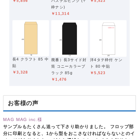
パステルピンク (〒
￥5,523
￥5,856
枠ナシ)
￥11,314
長4 クラフト 85 中
廃番）長3サイド封
洋4タテ枠付 ケン
貼
筒 コニーカラーブ
ト 80 中貼
￥3,328
ラック 85g
￥5,523
￥1,476
お客様の声
MAG MAG inc.様
サンプルもたくさん送って下さり助かりました。 フロップ部
分に印刷となると、1から型をおこさなければならないとのイ