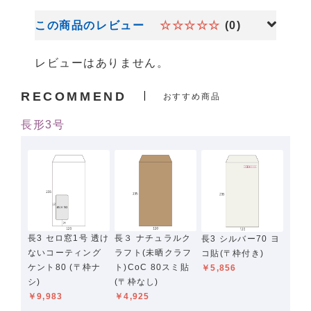
この商品のレビュー
☆☆☆☆☆
(0)
レビューはありません。
RECOMMEND
おすすめ商品
長形3号
長3 セロ窓1号 透け
長３ ナチュラルク
長3 シルバー70 ヨ
ないコーティング
ラフト(未晒クラフ
コ貼(〒枠付き)
ケント80 (〒枠ナ
ト)CoC 80スミ貼
￥5,856
シ)
(〒枠なし)
￥9,983
￥4,925