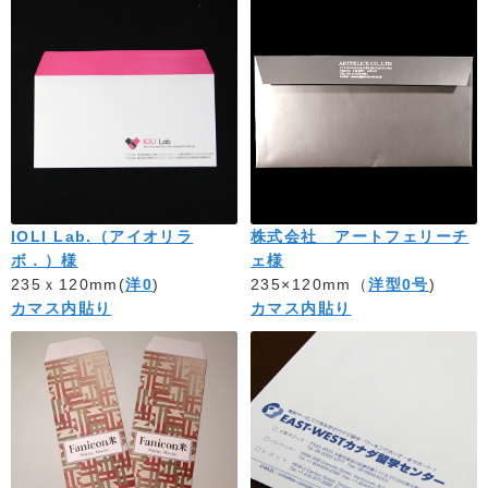
IOLI Lab.（アイオリラ
株式会社 アートフェリーチ
ボ．）様
ェ様
235ｘ120mm(
洋0
)
235×120mm（
洋型0号
)
カマス内貼り
カマス内貼り