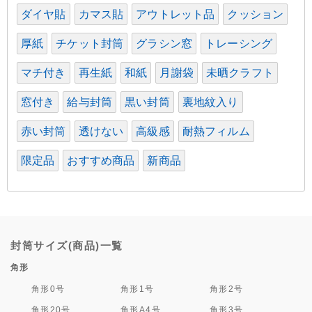
ダイヤ貼
カマス貼
アウトレット品
クッション
厚紙
チケット封筒
グラシン窓
トレーシング
マチ付き
再生紙
和紙
月謝袋
未晒クラフト
窓付き
給与封筒
黒い封筒
裏地紋入り
赤い封筒
透けない
高級感
耐熱フィルム
限定品
おすすめ商品
新商品
封筒サイズ(商品)一覧
角形
角形0号
角形1号
角形2号
角形20号
角形A4号
角形3号