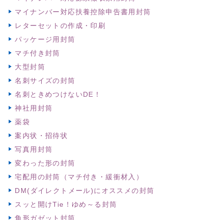
マイナンバー対応扶養控除申告書用封筒
レターセットの作成・印刷
パッケージ用封筒
マチ付き封筒
大型封筒
名刺サイズの封筒
名刺ときめつけないDE！
神社用封筒
薬袋
案内状・招待状
写真用封筒
変わった形の封筒
宅配用の封筒（マチ付き・緩衝材入）
DM(ダイレクトメール)にオススメの封筒
スッと開けTie！ゆめ～る封筒
角形ガゼット封筒