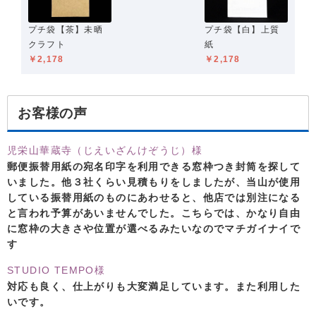
プチ袋【茶】未晒
プチ袋【白】上質
クラフト
紙
￥2,178
￥2,178
お客様の声
児栄山華蔵寺（じえいざんけぞうじ）様
郵便振替用紙の宛名印字を利用できる窓枠つき封筒を探して
いました。他３社くらい見積もりをしましたが、当山が使用
している振替用紙のものにあわせると、他店では別注になる
と言われ予算があいませんでした。こちらでは、かなり自由
に窓枠の大きさや位置が選べるみたいなのでマチガイナイで
す
STUDIO TEMPO様
対応も良く、仕上がりも大変満足しています。また利用した
いです。