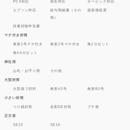
PCA対応
弥生対応
オービック対応
エプソン対応
給与明細書（その
源泉徴収票
他）
扶養控除申告書
マチ付き封筒
角形1号マチ付き
角形2号マチ付き
角2ガゼット
角A4ガゼット
神社用
お札・お守り用
その他
大型封筒
大型袋 2切判
角形A3号
角形B3号
小さい封筒
つり銭封筒
名刺DE封筒
プチ袋
正方形
SE22
SE16