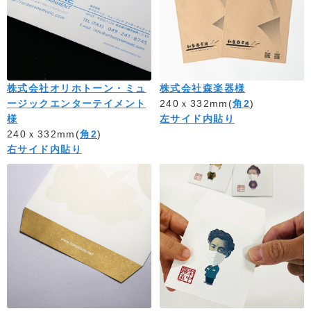
株式会社オリホトーン・ミュ
株式会社森楽器様
ージックエンターテイメント
240ｘ332mm(
角2
)
様
左サイド内貼り
240ｘ332mm(
角2
)
右サイド内貼り