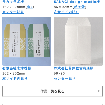
サカキラボ様
SANAGI design studio様
162ｘ229mm(
角6
)
86ｘ92mm(
ポチ袋
)
センター貼り
左サイド内貼り
有限会社志津香様
株式会社若井佐吉商店様
162ｘ202mm
58×90
左サイド内貼り
センター貼り
作品一覧を見る