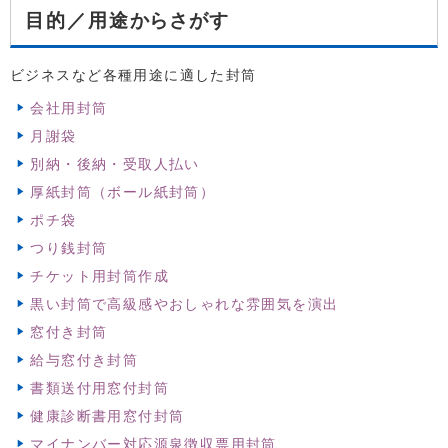
からさがす
目的／用途
ビジネスなど各種用途に適した封筒
会社用封筒
月謝袋
別納・後納・受取人払い
厚紙封筒（ボール紙封筒）
ポチ袋
つり銭封筒
チケット用封筒作成
黒い封筒で高級感やおしゃれな雰囲気を演出
窓付き封筒
給与窓付き封筒
書類送付用窓付封筒
健康診断書用窓付封筒
マイナンバー対応源泉徴収票用封筒