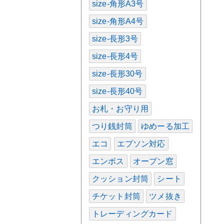
size-角形A3号
size-角形A4号
size-長形3号
size-長形4号
size-長形30号
size-長形40号
お札・お守り用
つり銭封筒
ゆめーる加工
エコ
エプソン対応
エンボス
オープン窓
クッション封筒
シート
チケット封筒
ツメ抜き
トレーディングカード