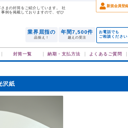
新規会員登
さまの封筒をご紹介しています。 社
、事例を掲載しておりますので、ぜひ
業界屈指の
年間7,500件
お電話でも
ご相談ください
品揃え！
越えの受注
封筒一覧
納期・支払方法
よくあるご質問
光沢紙