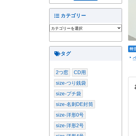
カテゴリー
カ
テ
ゴ
リ
特
ー
タグ
2つ窓
CD用
size-つり銭袋
size-プチ袋
size-名刺DE封筒
size-洋形0号
size-洋形2号