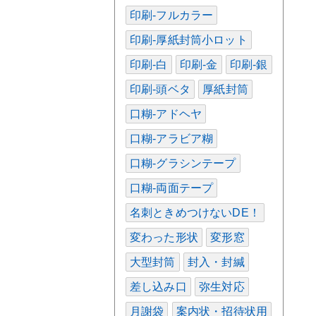
印刷-フルカラー
印刷-厚紙封筒小ロット
印刷-白
印刷-金
印刷-銀
印刷-頭ベタ
厚紙封筒
口糊-アドヘヤ
口糊-アラビア糊
口糊-グラシンテープ
口糊-両面テープ
名刺ときめつけないDE！
変わった形状
変形窓
大型封筒
封入・封緘
差し込み口
弥生対応
月謝袋
案内状・招待状用