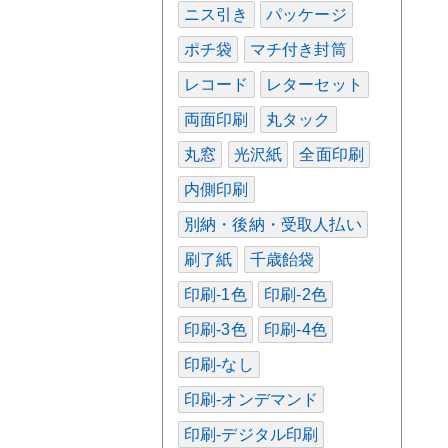
ニス引き
パッケージ
ポチ袋
マチ付き封筒
レコード
レターセット
両面印刷
丸タック
丸窓
光沢紙
全面印刷
内側印刷
別納・後納・受取人払い
刷了紙
千歳飴袋
印刷-1色
印刷-2色
印刷-3色
印刷-4色
印刷-なし
印刷-オンデマンド
印刷-デジタル印刷