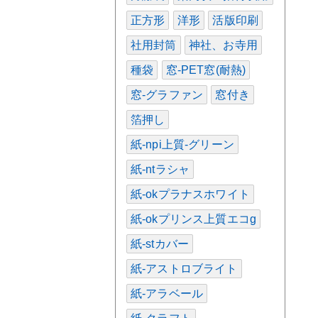
正方形
洋形
活版印刷
社用封筒
神社、お寺用
種袋
窓-PET窓(耐熱)
窓-グラファン
窓付き
箔押し
紙-npi上質-グリーン
紙-ntラシャ
紙-okプラナスホワイト
紙-okプリンス上質エコg
紙-stカバー
紙-アストロブライト
紙-アラベール