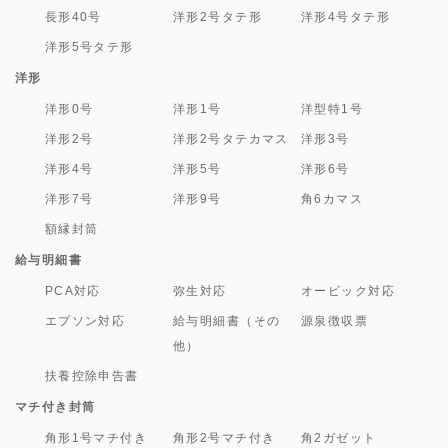
長形40号
洋形2号タテ形
洋形4号タテ形
洋形5号タテ形
洋形
洋形0号
洋形1号
洋型特1号
洋形2号
洋形2号タテカマス
洋形3号
洋形4号
洋形5号
洋形6号
洋形7号
洋形9号
角6カマス
額縁封筒
給与明細書
PCA対応
弥生対応
オービック対応
エプソン対応
給与明細書（その
源泉徴収票
他）
扶養控除申告書
マチ付き封筒
角形1号マチ付き
角形2号マチ付き
角2ガゼット