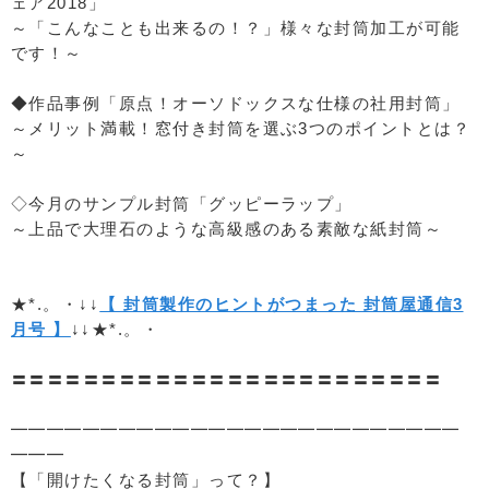
ェア2018」
～「こんなことも出来るの！？」様々な封筒加工が可能
です！～
◆作品事例「原点！オーソドックスな仕様の社用封筒」
～メリット満載！窓付き封筒を選ぶ3つのポイントとは？
～
◇今月のサンプル封筒「グッピーラップ」
～上品で大理石のような高級感のある素敵な紙封筒～
★*.。・↓↓
【 封筒製作のヒントがつまった 封筒屋通信3
月号 】
↓↓★*.。・
〓〓〓〓〓〓〓〓〓〓〓〓〓〓〓〓〓〓〓〓〓〓〓〓
━━━━━━━━━━━━━━━━━━━━━━━━━
━━━
【「開けたくなる封筒」って？】