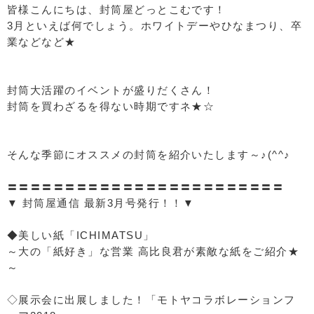
皆様こんにちは、封筒屋どっとこむです！
3月といえば何でしょう。ホワイトデーやひなまつり、卒
業などなど★
封筒大活躍のイベントが盛りだくさん！
封筒を買わざるを得ない時期ですネ★☆
そんな季節にオススメの封筒を紹介いたします～♪(^^♪
〓〓〓〓〓〓〓〓〓〓〓〓〓〓〓〓〓〓〓〓〓〓〓〓
▼ 封筒屋通信 最新3月号発行！！▼
◆美しい紙「ICHIMATSU」
～大の「紙好き」な営業 高比良君が素敵な紙をご紹介★
～
◇展示会に出展しました！「モトヤコラボレーションフ