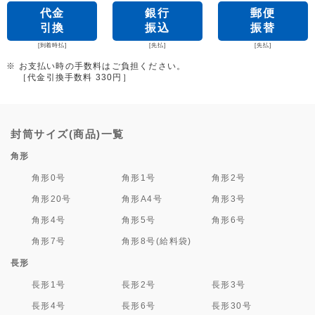
代金
銀行
郵便
引換
振込
振替
[到着時払]
[先払]
[先払]
※ お支払い時の手数料はご負担ください。
［代金引換手数料 330円］
封筒サイズ(商品)一覧
角形
角形0号
角形1号
角形2号
角形20号
角形A4号
角形3号
角形4号
角形5号
角形6号
角形7号
角形8号(給料袋)
長形
長形1号
長形2号
長形3号
長形4号
長形6号
長形30号