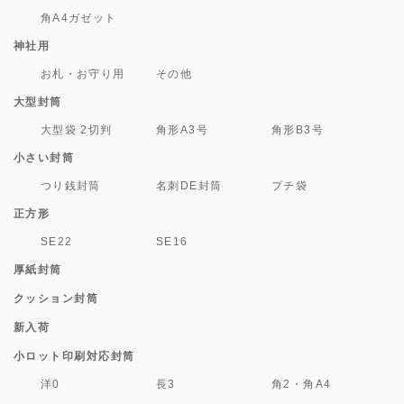
角A4ガゼット
神社用
お札・お守り用
その他
大型封筒
大型袋 2切判
角形A3号
角形B3号
小さい封筒
つり銭封筒
名刺DE封筒
プチ袋
正方形
SE22
SE16
厚紙封筒
クッション封筒
新入荷
小ロット印刷対応封筒
洋0
長3
角2・角A4