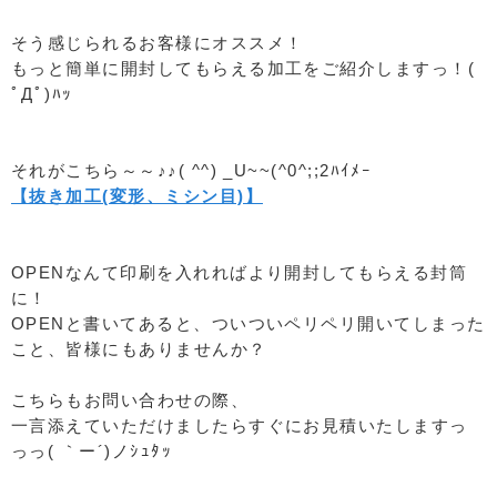
そう感じられるお客様にオススメ！
もっと簡単に開封してもらえる加工をご紹介しますっ！(
ﾟДﾟ)ﾊｯ
それがこちら～～♪♪( ^^) _U~~(^0^;;2ﾊｲﾒｰ
【抜き加工(変形、ミシン目)】
OPENなんて印刷を入れればより開封してもらえる封筒
に！
OPENと書いてあると、ついついペリペリ開いてしまった
こと、皆様にもありませんか？
こちらもお問い合わせの際、
一言添えていただけましたらすぐにお見積いたしますっ
っっ( ｀ー´)ノｼｭﾀｯ