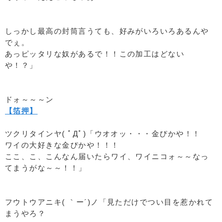
しっかし最高の封筒言うても、好みがいろいろあるんや
でぇ。
あっピッタリな奴があるで！！この加工はどない
や！？」
ドォ～～～ン
【箔押】
ツクリタインヤ( ﾟДﾟ)「ウオオッ・・・金ぴかや！！
ワイの大好きな金ぴかや！！！
ここ、こ、こんなん届いたらワイ、ワイニコォ～～なっ
てまうがな～～！！」
フウトウアニキ( ｀ー´)ノ「見ただけでつい目を惹かれて
まうやろ？