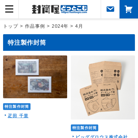
>
>
>
トップ
作品事例
2024年
4月
特注製作封筒
特注製作封筒
疋田 千里
特注製作封筒
ビッググロウス株式会社