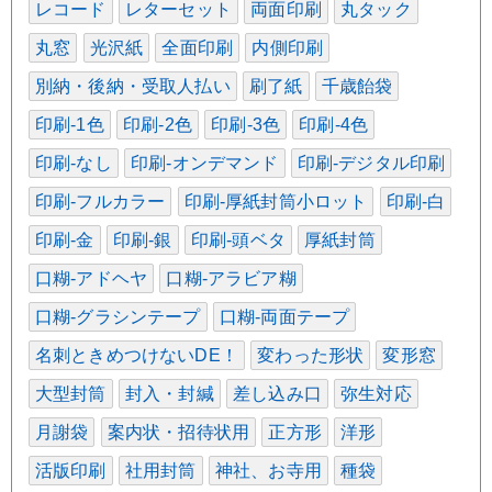
レコード
レターセット
両面印刷
丸タック
丸窓
光沢紙
全面印刷
内側印刷
別納・後納・受取人払い
刷了紙
千歳飴袋
印刷-1色
印刷-2色
印刷-3色
印刷-4色
印刷-なし
印刷-オンデマンド
印刷-デジタル印刷
印刷-フルカラー
印刷-厚紙封筒小ロット
印刷-白
印刷-金
印刷-銀
印刷-頭ベタ
厚紙封筒
口糊-アドヘヤ
口糊-アラビア糊
口糊-グラシンテープ
口糊-両面テープ
名刺ときめつけないDE！
変わった形状
変形窓
大型封筒
封入・封緘
差し込み口
弥生対応
月謝袋
案内状・招待状用
正方形
洋形
活版印刷
社用封筒
神社、お寺用
種袋