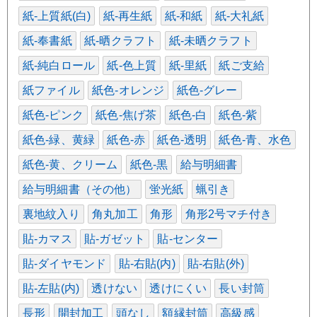
紙-上質紙(白)
紙-再生紙
紙-和紙
紙-大礼紙
紙-奉書紙
紙-晒クラフト
紙-未晒クラフト
紙-純白ロール
紙-色上質
紙-里紙
紙ご支給
紙ファイル
紙色-オレンジ
紙色-グレー
紙色-ピンク
紙色-焦げ茶
紙色-白
紙色-紫
紙色-緑、黄緑
紙色-赤
紙色-透明
紙色-青、水色
紙色-黄、クリーム
紙色-黒
給与明細書
給与明細書（その他）
蛍光紙
蝋引き
裏地紋入り
角丸加工
角形
角形2号マチ付き
貼-カマス
貼-ガゼット
貼-センター
貼-ダイヤモンド
貼-右貼(内)
貼-右貼(外)
貼-左貼(内)
透けない
透けにくい
長い封筒
長形
開封加工
頭なし
額縁封筒
高級感