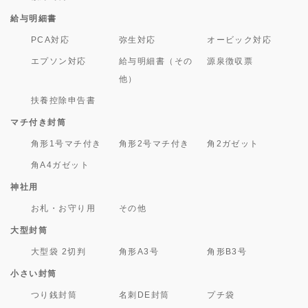
給与明細書
PCA対応
弥生対応
オービック対応
エプソン対応
給与明細書（その
源泉徴収票
他）
扶養控除申告書
マチ付き封筒
角形1号マチ付き
角形2号マチ付き
角2ガゼット
角A4ガゼット
神社用
お札・お守り用
その他
大型封筒
大型袋 2切判
角形A3号
角形B3号
小さい封筒
つり銭封筒
名刺DE封筒
プチ袋