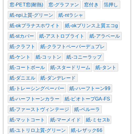
窓-PET窓(耐熱)
窓-グラファン
窓付き
箔押し
紙-npi上質-グリーン
紙-ntラシャ
紙-okプラナスホワイト
紙-okプリンス上質エコg
紙-stカバー
紙-アストロブライト
紙-アラベール
紙-クラフト
紙-クラフトペーパーデュプレ
紙-ケント
紙-コットン
紙-コニーラップ
紙-コートボール
紙-スタードリーム
紙-タント
紙-ダニエル
紙-ダンデレード
紙-トレーシングペーパー
紙-ハーフトーン99
紙-ハーフトーンカラー
紙-ビオトープGA-FS
紙-ファーストヴィンテージ
紙-ペルーラ
紙-マットコート
紙-マーメイド
紙-ミセスb
紙-ユトリロ上質-グリーン
紙-レザック66