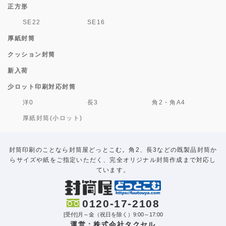
正方形
SE22
SE16
厚紙封筒
クッション封筒
新入荷
少ロット印刷対応封筒
洋0
長3
角2・角A4
厚紙封筒(小ロット)
封筒印刷のことなら封筒屋どっとこむ。角2、長3などの既製品封筒か
らサイズや紙をご指定いただく、完全オリジナル封筒作成まで対応し
ています。
0120-17-2108
[受付]月～金（祝日を除く）9:00～17:00
運営：株式会社タクセル