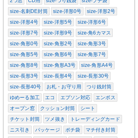
2つ窓
CD用
size-つり銭袋
size-プチ袋
size-名刺DE封筒
size-洋形0号
size-洋形2号
size-洋形4号
size-洋形5号
size-洋形6号
size-洋形7号
size-洋形9号
size-角6カマス
size-角形0号
size-角形2号
size-角形3号
size-角形5号
size-角形6号
size-角形7号
size-角形8号
size-角形A3号
size-角形A4号
size-長形3号
size-長形4号
size-長形30号
size-長形40号
お札・お守り用
つり銭封筒
ゆめーる加工
エコ
エプソン対応
エンボス
オープン窓
クッション封筒
シート
チケット封筒
ツメ抜き
トレーディングカード
ニス引き
パッケージ
ポチ袋
マチ付き封筒