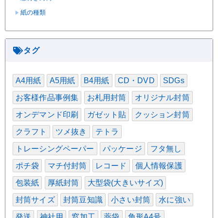
紙の種類
タグ
A4用紙
A5用紙
B4用紙
CD・DVD
SDGs
お客様作品事例集
お札用封筒
オリジナル封筒
オンデマンド印刷
ガゼット貼
クッション封筒
クラフト
ツメ抜き
テトラ
トレーシングペーパー
パッケージ
フタ無し
ポチ袋
マチ付封筒
レコード
個人情報保護
包装紙
厚紙封筒
大型袋(大きいサイズ)
封筒サイズ
封筒豆知識
小さい封筒
水に強い
発送
神社用
窓加工
薬袋
角形A4号