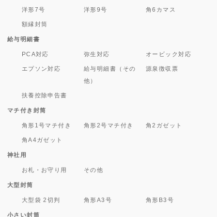
洋形7号
洋形9号
角6カマス
額縁封筒
給与明細書
PCA対応
弥生対応
オービック対応
エプソン対応
給与明細書（その
源泉徴収票
他）
扶養控除申告書
マチ付き封筒
角形1号マチ付き
角形2号マチ付き
角2ガゼット
角A4ガゼット
神社用
お札・お守り用
その他
大型封筒
大型袋 2切判
角形A3号
角形B3号
小さい封筒