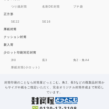
つり銭封筒
名刺DE封筒
プチ袋
正方形
SE22
SE16
厚紙封筒
クッション封筒
新入荷
少ロット印刷対応封筒
洋0
長3
角2・角A4
厚紙封筒(小ロット)
封筒印刷のことなら封筒屋どっとこむ。角2、長3などの既製品封筒か
らサイズや紙をご指定いただく、完全オリジナル封筒作成まで対応し
ています。
0120-17-2108