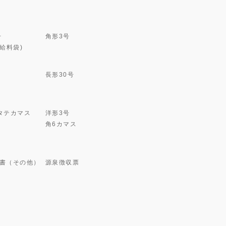
号
角形3号
(給料袋)
長形30号
タテカマス
洋形3号
角6カマス
書（その他）
源泉徴収票