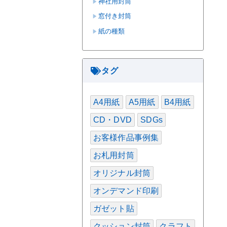
神社用封筒
窓付き封筒
紙の種類
タグ
A4用紙
A5用紙
B4用紙
CD・DVD
SDGs
お客様作品事例集
お札用封筒
オリジナル封筒
オンデマンド印刷
ガゼット貼
クッション封筒
クラフト