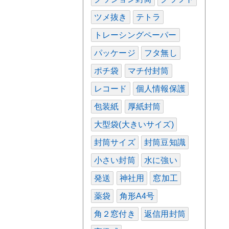
ツメ抜き
テトラ
トレーシングペーパー
パッケージ
フタ無し
ポチ袋
マチ付封筒
レコード
個人情報保護
包装紙
厚紙封筒
大型袋(大きいサイズ)
封筒サイズ
封筒豆知識
小さい封筒
水に強い
発送
神社用
窓加工
薬袋
角形A4号
角２窓付き
返信用封筒