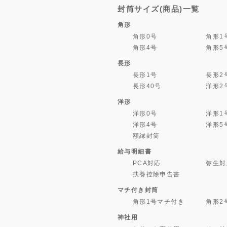
封筒サイズ(商品)一覧
角形
角形0号
角形1
角形4号
角形5
長形
長形1号
長形2
長形40号
洋形2
洋形
洋形0号
洋形1
洋形4号
洋形5
額縁封筒
給与明細書
PCA対応
弥生対
扶養控除申告書
マチ付き封筒
角形1号マチ付き
角形2
神社用