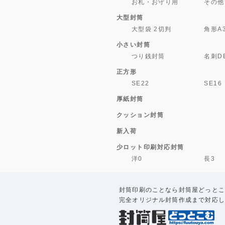
お札・お守り用
その他
大型封筒
大型袋 2切判
角形A
小さい封筒
つり銭封筒
名刺D
正方形
SE22
SE16
厚紙封筒
クッション封筒
新入荷
少ロット印刷対応封筒
洋0
長3
封筒印刷のことなら封筒屋どっとこ
完全オリジナル封筒作成まで対応し