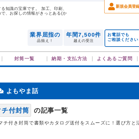
新規会員登
る知識の宝庫です。 加工、印刷、
で、お探しの情報がきっとある(か
業界屈指の
年間7,500件
お電話でも
ご相談ください
品揃え！
越えの受注
封筒一覧
納期・支払方法
よくあるご質問
よもやま話
マチ付封筒
の記事一覧
マチ付き封筒で書類やカタログ送付をスムーズに！選び方と