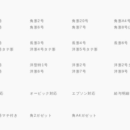
号
角形2号
角形20号
角形A4
号
角形6号
角形7号
角形8号
号
長形3号
長形4号
長形6号
号タテ形
洋形4号タテ形
洋形5号タテ形
号
洋型特1号
洋形2号
洋形2号
号
洋形6号
洋形7号
洋形9号
応
オービック対応
エプソン対応
給与明細
号マチ付き
角2ガゼット
角A4ガゼット