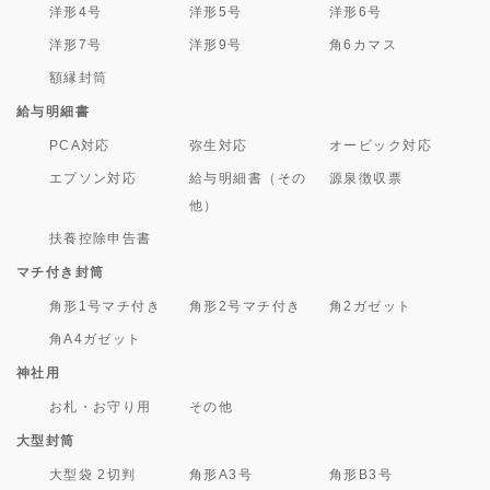
洋形4号
洋形5号
洋形6号
洋形7号
洋形9号
角6カマス
額縁封筒
給与明細書
PCA対応
弥生対応
オービック対応
エプソン対応
給与明細書（その
源泉徴収票
他）
扶養控除申告書
マチ付き封筒
角形1号マチ付き
角形2号マチ付き
角2ガゼット
角A4ガゼット
神社用
お札・お守り用
その他
大型封筒
大型袋 2切判
角形A3号
角形B3号