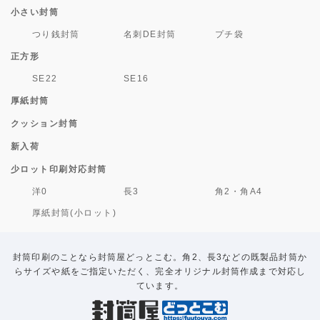
小さい封筒
つり銭封筒
名刺DE封筒
プチ袋
正方形
SE22
SE16
厚紙封筒
クッション封筒
新入荷
少ロット印刷対応封筒
洋0
長3
角2・角A4
厚紙封筒(小ロット)
封筒印刷のことなら封筒屋どっとこむ。角2、長3などの既製品封筒か
らサイズや紙をご指定いただく、完全オリジナル封筒作成まで対応し
ています。