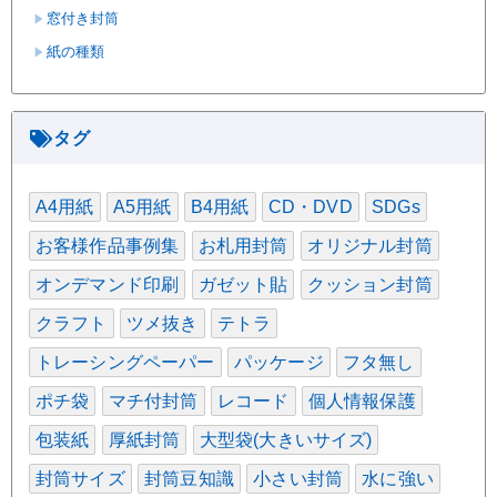
窓付き封筒
紙の種類
タグ
A4用紙
A5用紙
B4用紙
CD・DVD
SDGs
お客様作品事例集
お札用封筒
オリジナル封筒
オンデマンド印刷
ガゼット貼
クッション封筒
クラフト
ツメ抜き
テトラ
トレーシングペーパー
パッケージ
フタ無し
ポチ袋
マチ付封筒
レコード
個人情報保護
包装紙
厚紙封筒
大型袋(大きいサイズ)
封筒サイズ
封筒豆知識
小さい封筒
水に強い