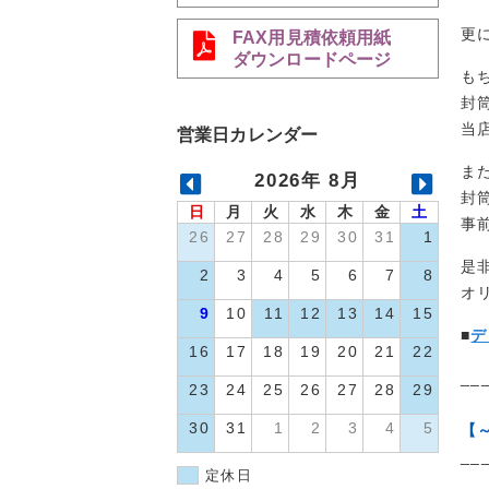
更
FAX用見積依頼用紙
ダウンロードページ
も
封
当
営業日カレンダー
ま
2026年 8月
封
日
月
火
水
木
金
土
事
26
27
28
29
30
31
1
是
2
3
4
5
6
7
8
オ
9
10
11
12
13
14
15
■
デ
16
17
18
19
20
21
22
__
23
24
25
26
27
28
29
30
31
1
2
3
4
5
【
__
定休日