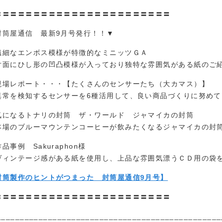
〓〓〓〓〓〓〓〓〓〓〓〓〓〓〓〓〓〓〓〓〓〓〓
封筒屋通信 最新9月号発行！！▼
繊細なエンボス模様が特徴的なミニッツＧＡ
片面にひし形の凹凸模様が入っており独特な雰囲気がある紙のご紹
現場レポート・・・【たくさんのセンサーたち（大カマス）】
異常を検知するセンサーを6種活用して、良い商品づくりに努めて
気になるトナリの封筒 ザ・ワールド ジャマイカの封筒
本場のブルーマウンテンコーヒーが飲みたくなるジャマイカの封筒
品事例 Sakuraphon様
ヴィンテージ感がある紙を使用し、上品な雰囲気漂うＣＤ用の袋を
封筒製作のヒントがつまった 封筒屋通信9月号】
〓〓〓〓〓〓〓〓〓〓〓〓〓〓〓〓〓〓〓〓〓〓〓
________________________________________________