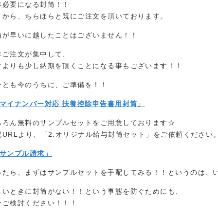
年必要になる封筒！！
月から、ちらほらと既にご注文を頂いております。
備が早いに越したことはございません！！
年ご注文が集中して、
常よりも少し納期を頂くことになる事もございます！！
ひとも今のうちに、ご準備を！！
マイナンバー対応 扶養控除申告書用封筒」
ちろん無料のサンプルセットをご用意しております☆
記URLより、「2.オリジナル給与封筒セット」をご依頼ください
サンプル請求」
ったら、まずはサンプルセットを手配してみる！！というのは、
しいときに封筒がない！！という事態を防ぐためにも、
ひご検討ください！！！