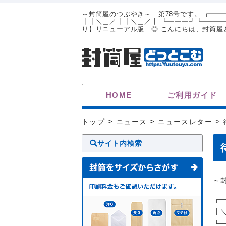
～封筒屋のつぶやき～ 第78号です。 ┏━
┃┃＼＿／┃┃＼＿／┃ ┗━━━┛┗━━━┛
り】リニューアル版 ◎ こんにちは、封筒屋ど
HOME
ご利用ガイド
トップ
>
ニュース
>
ニュースレター
>
サイト内検索
～
┏
┃
┗