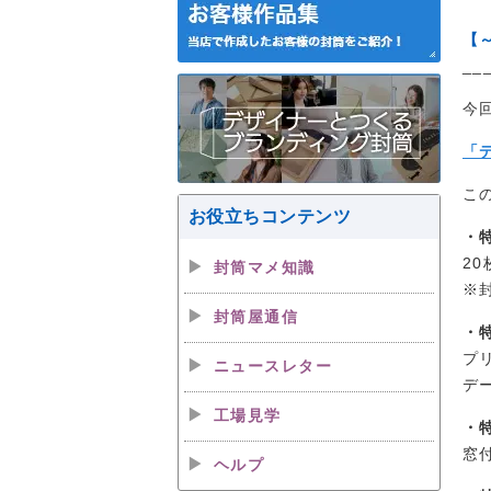
【
__
今
「
こ
お役立ちコンテンツ
・
2
封筒マメ知識
※
封筒屋通信
・
プ
ニュースレター
デ
工場見学
・
窓
ヘルプ