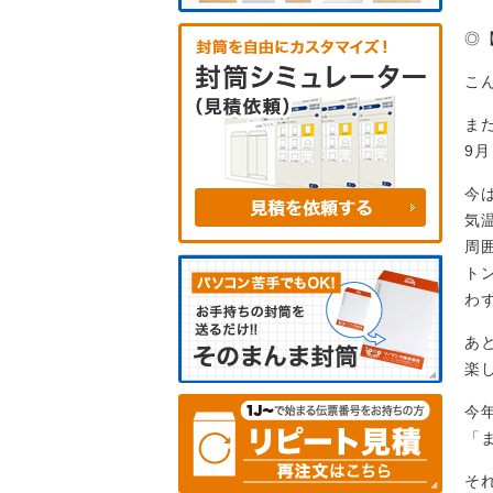
◎
こ
ま
9
今
気
周
ト
わ
あ
楽
今
「
そ