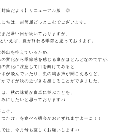
【封筒だより】リニューアル版 ◎
んにちは、封筒屋どっとこむでございます。
だまだ暑い日が続いておりますが、
月といえば、夏が終わる季節と思っております。
は外出を控えているため、
温の変化から季節感を感じる事がほとんどなのですが、
囲の変化に注意して目を向けてみると、
ンボが飛んでいたり、虫の鳴き声が聞こえるなど、
ずかですが秋の近づきを感じることができました。
とは、秋の味覚が食卓に並ぶことを、
しみにしたいと思っております♪♪
年こそ、
まつたけ」を食べる機会がおとずれますよーに！！
れでは、今月号も宜しくお願いします♪♪