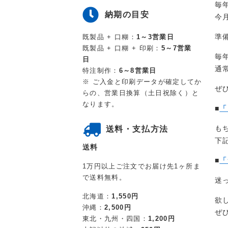
毎
納期の目安
今
準
既製品 + 口糊：
1～3営業日
既製品 + 口糊 + 印刷：
5～7営業
毎
日
通
特注制作：
6～8営業日
※ ご入金と印刷データが確定してか
ぜ
らの、営業日換算（土日祝除く）と
なります。
■
「
も
送料・支払方法
下
送料
■
「
1万円以上ご注文でお届け先1ヶ所ま
で送料無料。
迷
北海道：
1,550円
欲
沖縄：
2,500円
ぜ
東北・九州・四国：
1,200円