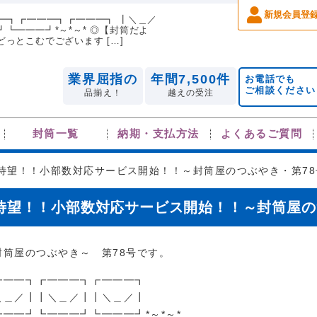
新規会員登
━━┓┏━━━┓┏━━━┓ ┃＼＿／
┗━━━┛*～*～* ◎【封筒だよ
っとこむでございます […]
業界屈指の
年間7,500件
お電話でも
ご相談ください
品揃え！
越えの受注
封筒一覧
納期・支払方法
よくあるご質問
待望！！小部数対応サービス開始！！～封筒屋のつぶやき・第78
待望！！小部数対応サービス開始！！～封筒屋の
封筒屋のつぶやき～ 第78号です。
━━━┓┏━━━┓┏━━━┓
＼＿／┃┃＼＿／┃┃＼＿／┃
━━━┛┗━━━┛┗━━━┛*～*～*