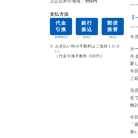
上記以外の地域：
950円
__
支払方法
【
代金
銀行
郵便
__
引換
振込
振替
今
[到着時払]
[先払]
[先払]
※ お支払い時の手数料はご負担くださ
ホ
い。
今
［代金引換手数料 330円］
新
今
ご
当
全
検
今
「
幸