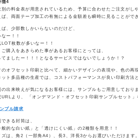
特徴4
数別の料金表が用意されているため、予算に合わせたご注文がし
えば、両面テープ加工の有無による金額差も瞬時に見ることがで
えば、少部数しかいらないのだけど、
いなー！！
低LOT枚数が多いなー！！
、ご購入をあきらめた事があるお客様にとっては、
ってましたー！！！となるサービスではないでしょうか！？
常のオフセット印刷と比べて、細かいデザインの表現や、色の再
ロット多品種の生産では、コストパフォーマンスが良い印刷方法
刷の出来映えが気になるお客様には、サンプルもご用意しており
記URLより、 「オンデマンド・オフセット印刷サンプルセット
ンプル請求
刷できる封筒は、
一般的な白い紙」と「透けにくい紙」の2種類を用意！！
イズは、角2（一部角A4）、長3、洋長3からお選びいただけます