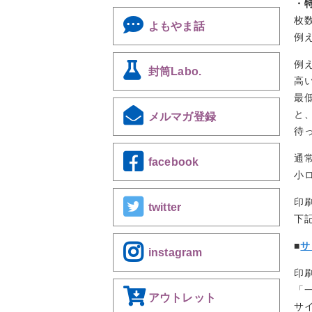
・
枚
よもやま話
例
例
封筒Labo.
高
最
と
メルマガ登録
待
通
facebook
小
印
twitter
下
■
サ
instagram
印
「
アウトレット
サ