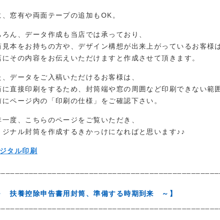
に、窓有や両面テープの追加もOK。
ちろん、データ作成も当店では承っており、
筒見本をお持ちの方や、デザイン構想が出来上がっているお客様
店にその内容をお伝えいただけますと作成させて頂きます。
た、データをご入稿いただけるお客様は、
筒に直接印刷をするため、封筒端や窓の周囲など印刷できない範
前にページ内の「印刷の仕様」をご確認下さい。
非一度、こちらのページをご覧いただき、
リジナル封筒を作成するきかっけになればと思います♪♪
ジタル印刷
________________________________________________
～ 扶養控除申告書用封筒、準備する時期到来 ～】
________________________________________________