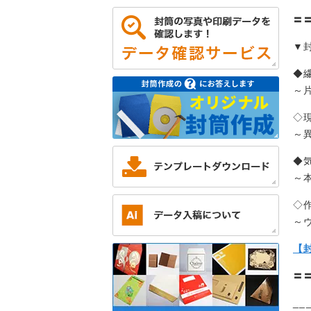
〓
▼
◆
～
◇
～
◆
～
◇作
～
【
〓
__