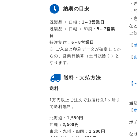
・
納期の目安
・
・
既製品 + 口糊：
1～3営業日
な
既製品 + 口糊 + 印刷：
5～7営業
ご
日
特注制作：
6～8営業日
【
※ ご入金と印刷データが確定してか
らの、営業日換算（土日祝除く）と
【
なります。
__
送料・支払方法
【
送料
__
1万円以上ご注文でお届け先1ヶ所ま
当
で送料無料。
【
北海道：
1,550円
ポ
沖縄：
2,500円
東北・九州・四国：
1,200円
な