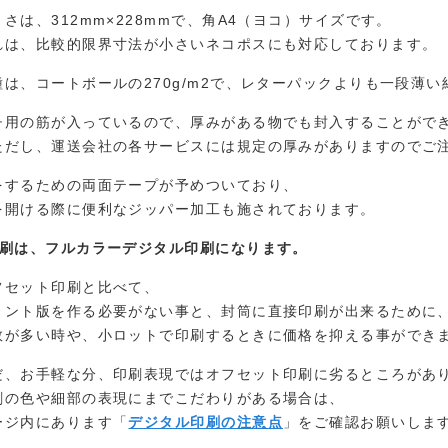
きさは、312mm×228mmで、角A4（ヨコ）サイズです。
れは、比較的限界寸法が小さいネコポスにも対応しております。
種は、コートボールの270g/m2で、レターパックよりも一段薄い
チ用の筋が入っているので、厚みがある物でも封入することがで
ただし、運送会社の各サービスには規定の厚みがありますのでご
をするための両面テープが予めついており、
を開ける際に便利なジッパー加工も施されております。
印刷は、フルカラーデジタル印刷になります。
フセット印刷と比べて、
リント版を作る必要がない事と、封筒に直接印刷が出来るために
数が多い時や、小ロットで印刷するときに価格を抑える事ができ
だ、お手軽な分、印刷表現ではオフセット印刷に劣るところがあ
刷の色や細部の表現にまでこだわりがある場合は、
ージ内にあります「
デジタル印刷の注意点
」をご確認お願いしま