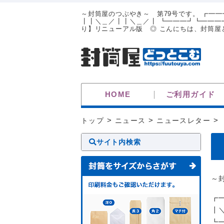
～封筒屋のつぶやき～ 第79号です。 ┏━
┃┃＼＿／┃┃＼＿／┃ ┗━━━┛┗━━━┛
り】リニューアル版 ◎ こんにちは、封筒屋ど
HOME
ご利用ガイド
トップ
>
ニュース
>
ニュースレター
>
サイト内検索
～
┏
┃
┗