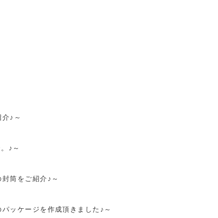
介♪～
。♪～
封筒をご紹介♪～
のパッケージを作成頂きました♪～