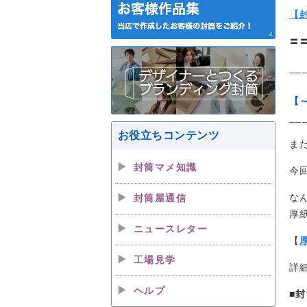
【
〓
__
【
__
お役立ちコンテンツ
ま
封筒マメ知識
今
な
封筒屋通信
厚
ニュースレター
【
工場見学
詳
ヘルプ
■