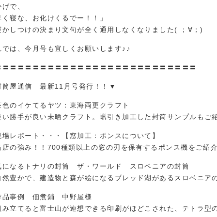
かげで、
早く寝な、お化けくるでー！！」
寝かしつけの決まり文句が全く通用しなくなりました( ；∀；)
れでは、今月号も宜しくお願いします♪♪
〓〓〓〓〓〓〓〓〓〓〓〓〓〓〓〓〓〓〓〓〓〓〓〓〓〓〓
封筒屋通信 最新11月号発行！！▼
茶色のイケてるヤツ：東海両更クラフト
使い勝手が良い未晒クラフト。蝋引き加工した封筒サンプルもご紹
現場レポート・・・【窓加工：ポンスについて】
当店の強み！！700種類以上の窓の刃を保有するポンス機をご紹介
気になるトナリの封筒 ザ・ワールド スロベニアの封筒
自然豊かで、建造物と森が絵になるブレッド湖があるスロベニアの
作品事例 佃煮鋪 中野屋様
組み立てると富士山が連想できる印刷がほどこされた、テトラ型