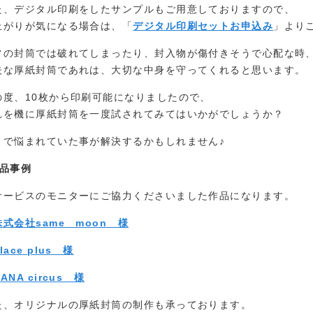
た、デジタル印刷をしたサンプルもご用意しておりますので、
上がりが気になる場合は、「
デジタル印刷セットお申込み
」より
常の封筒では破れてしまったり、封入物が傷付きそうで心配な時
夫な厚紙封筒であれは、大切な中身を守ってくれると思います。
の度、10枚から印刷可能になりましたので、
れを機に厚紙封筒を一度試されてみてはいかがでしょうか？
まで悩まれていた事が解決するかもしれません♪
作品事例
サービスのモニターにご協力くださいました作品になります。
株式会社same moon 様
lace plus 様
ANA circus 様
た、オリジナルの厚紙封筒の制作も承っております。