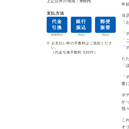
上記以外の地域：
950円
年
支払方法
当
代金
銀行
郵便
「
引換
振込
振替
「
[到着時払]
[先払]
[先払]
「
※ お支払い時の手数料はご負担くださ
「
い。
［代金引換手数料 330円］
た
「
「
妻に
ポ
か
我
こ
オ