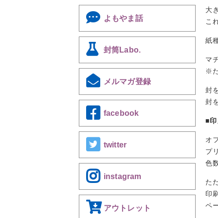
大
よもやま話
こ
紙
封筒Labo.
マ
※
メルマガ登録
封
封
facebook
■
オ
twitter
プ
色
instagram
た
印
ペ
アウトレット