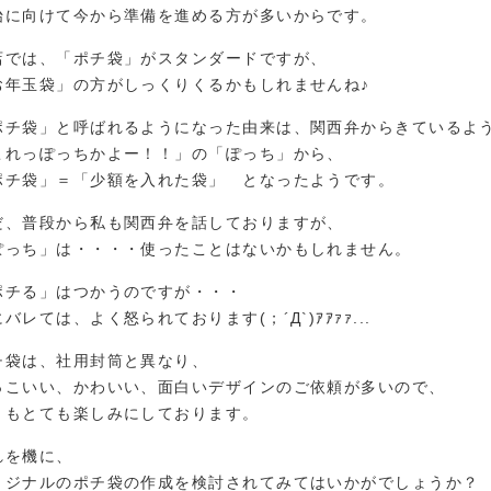
始に向けて今から準備を進める方が多いからです。
店では、「ポチ袋」がスタンダードですが、
お年玉袋」の方がしっくりくるかもしれませんね♪
ポチ袋」と呼ばれるようになった由来は、関西弁からきているよ
これっぽっちかよー！！」の「ぽっち」から、
ポチ袋」＝「少額を入れた袋」 となったようです。
だ、普段から私も関西弁を話しておりますが、
ぽっち」は・・・・使ったことはないかもしれません。
ポチる」はつかうのですが・・・
バレては、よく怒られております(；´Д`)ｱｱｧｧ...
チ袋は、社用封筒と異なり、
っこいい、かわいい、面白いデザインのご依頼が多いので、
々もとても楽しみにしております。
れを機に、
リジナルのポチ袋の作成を検討されてみてはいかがでしょうか？