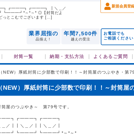
新規会員登
━━┓┏━━━┓┏━━━┓ ┃＼＿／
┗━━━┛*～*～* ◎【封筒だよ
っとこむでございます […]
業界屈指の
年間7,500件
お電話でも
ご相談ください
品揃え！
越えの受注
封筒一覧
納期・支払方法
よくあるご質問
（NEW）厚紙封筒に少部数で印刷！！～封筒屋のつぶやき・第
（NEW）厚紙封筒に少部数で印刷！！～封筒屋
封筒屋のつぶやき～ 第79号です。
━━━┓┏━━━┓┏━━━┓
＼＿／┃┃＼＿／┃┃＼＿／┃
━━━┛┗━━━┛┗━━━┛*～*～*