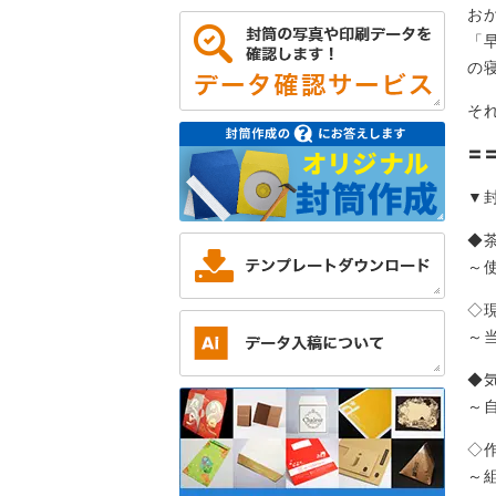
お
「
の
そ
〓
▼
◆
～
◇
～
◆
～
◇
～