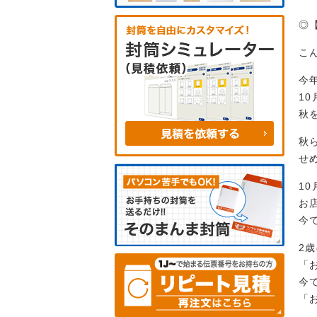
◎
こ
今
1
秋
秋
せ
1
お
今
2
「
今
「