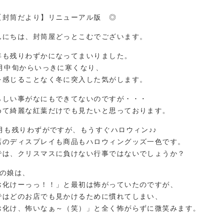
【封筒だより】リニューアル版 ◎
んにちは、封筒屋どっとこむでございます。
年も残りわずかになってまいりました。
0月中旬からいっきに寒くなり、
を感じることなく冬に突入した気がします。
らしい事がなにもできてないのですが・・・
めて綺麗な紅葉だけでも見たいと思っております。
0月も残りわずがですが、もうすぐハロウィン♪♪
店のディスプレイも商品もハロウィングッズ一色です。
では、クリスマスに負けない行事ではないでしょうか？
歳の娘は、
お化けーっっ！！」と最初は怖がっていたのですが、
ではどのお店でも見かけるために慣れてしまい、
お化け、怖いなぁ～（笑）」と全く怖がらずに微笑みます。